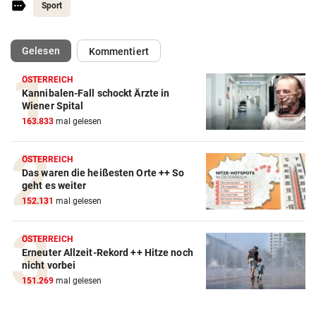
Sport
(ausgewählt)
Gelesen
Kommentiert
ÖSTERREICH
Kannibalen-Fall schockt Ärzte in
Action-Cam Vergleich
Wiener Spital
163.833
mal gelesen
ZUM VERGLEICH
Crosstrainer Vergleich
ÖSTERREICH
Das waren die heißesten Orte ++ So
ZUM VERGLEICH
geht es weiter
152.131
mal gelesen
E-Bike Vergleich
ZUM VERGLEICH
ÖSTERREICH
Erneuter Allzeit-Rekord ++ Hitze noch
Elektro-Scooter Vergleich
nicht vorbei
ZUM VERGLEICH
151.269
mal gelesen
Ergometer Vergleich