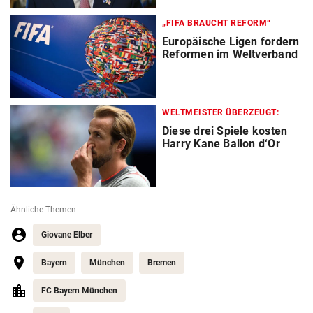
„FIFA BRAUCHT REFORM“
Europäische Ligen fordern
Reformen im Weltverband
WELTMEISTER ÜBERZEUGT:
Diese drei Spiele kosten
Harry Kane Ballon d‘Or
Ähnliche Themen
Giovane Elber
Bayern
München
Bremen
FC Bayern München