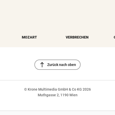
MOZART
VERBRECHEN
north
Zurück nach oben
© Krone Multimedia GmbH & Co KG 2026
Muthgasse 2, 1190 Wien
NaN%