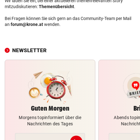
Wir laden Sie ein, bei einer aktuelleren themenrelevanten Story
mitzudiskutieren:
Themenübersicht
.
Bei Fragen können Sie sich gern an das Community-Team per Mail
an
forum@krone.at
wenden.
NEWSLETTER
Guten Morgen
Br
Morgens topinformiert über die
Abends topin
Nachrichten des Tages
Nachrich