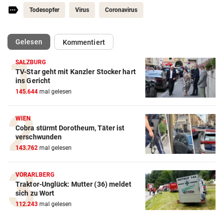
Todesopfer
Virus
Coronavirus
(ausgewählt)
Gelesen
Kommentiert
SALZBURG
TV-Star geht mit Kanzler Stocker hart
ins Gericht
145.644
mal gelesen
WIEN
Cobra stürmt Dorotheum, Täter ist
verschwunden
143.762
mal gelesen
VORARLBERG
Traktor-Unglück: Mutter (36) meldet
sich zu Wort
112.243
mal gelesen