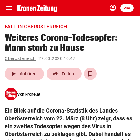
menu
account_circle
Navigation
Anmelden
Abo
close
Schließen
ein-/ausklappen
FALL IN OBERÖSTERREICH
Abonnieren
Weiteres Corona-Todesopfer:
Mann starb zu Hause
account_circle
arrow_right
Anmelden
Oberösterreich
22.03.2020 10:47
pin_drop
arrow_right
Bundesland auswäh
Wien
play_arrow
Anhören
Teilen
bookmark
Merkliste
Von
krone.at
Suchbegriff
search
Ein Blick auf die Corona-Statistik des Landes
eingeben
Oberösterreich vom 22. März (8 Uhr) zeigt, dass es
ein zweites Todesopfer wegen des Virus in
Oberösterreich zu beklagen gibt. Dabei handelt es