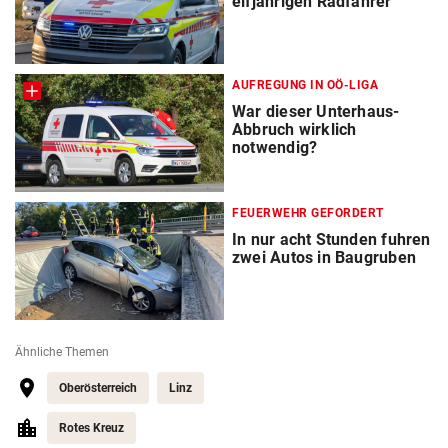
elfjährigen Radfahrer
AUFREGUNG IN OÖ-LIGA
War dieser Unterhaus-
Abbruch wirklich
notwendig?
FEUERWEHR GEFORDERT
In nur acht Stunden fuhren
zwei Autos in Baugruben
Ähnliche Themen
Oberösterreich
Linz
Rotes Kreuz