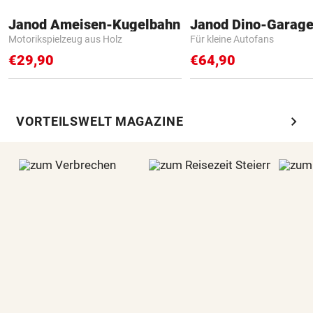
Janod Ameisen-Kugelbahn
Janod Dino-Garag
Motorikspielzeug aus Holz
Für kleine Autofans
€29,90
€64,90
chevron_right
VORTEILSWELT MAGAZINE