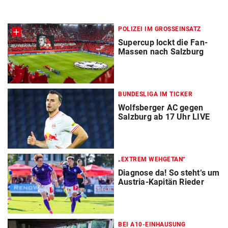
POLIZEI IM GROSSEINSATZ
Supercup lockt die Fan-
Massen nach Salzburg
BUNDESLIGA IM TICKER
Wolfsberger AC gegen
Salzburg ab 17 Uhr LIVE
„EXTREM WEHGETAN“
Diagnose da! So steht‘s um
Austria-Kapitän Rieder
BEI A10-EINHAUSUNG