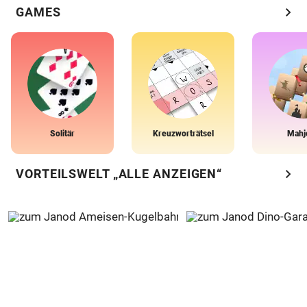
chevron_right
GAMES
Solitär
Kreuzworträtsel
Mahj
chevron_right
VORTEILSWELT „ALLE ANZEIGEN“