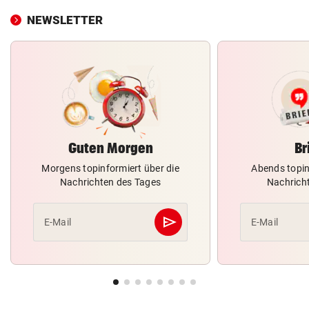
NEWSLETTER
Guten Morgen
Br
Morgens topinformiert über die
Abends topin
Nachrichten des Tages
Nachrich
send
E-Mail
E-Mail
Abschicken