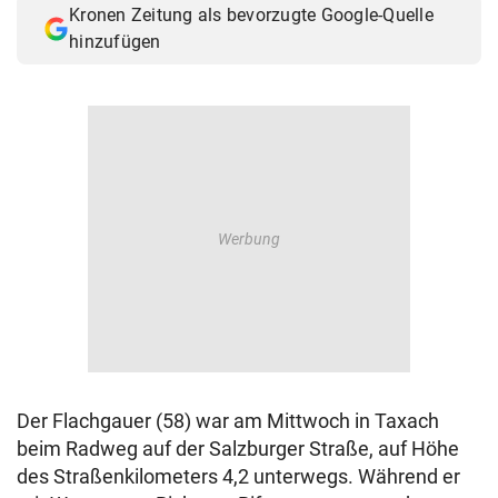
Kronen Zeitung als bevorzugte Google-Quelle
© Krone Multimedia GmbH & Co KG 2026
hinzufügen
Muthgasse 2, 1190 Wien
Der Flachgauer (58) war am Mittwoch in Taxach
beim Radweg auf der Salzburger Straße, auf Höhe
des Straßenkilometers 4,2 unterwegs. Während er