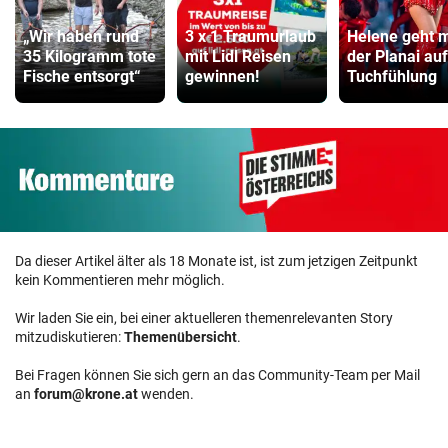
„Wir haben rund
3 x 1 Traumurlaub
Helene geht m
35 Kilogramm tote
mit Lidl Reisen
der Planai auf
Fische entsorgt“
gewinnen!
Tuchfühlung
Da dieser Artikel älter als 18 Monate ist, ist zum jetzigen Zeitpunkt
kein Kommentieren mehr möglich.
Wir laden Sie ein, bei einer aktuelleren themenrelevanten Story
mitzudiskutieren:
Themenübersicht
.
Bei Fragen können Sie sich gern an das Community-Team per Mail
an
forum@krone.at
wenden.