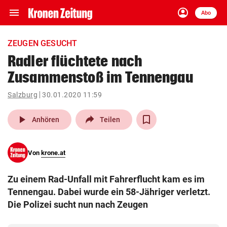
menu
account_circle
Navigation
Anmelden
Abo
close
Schließen
ein-/ausklappen
ZEUGEN GESUCHT
Abonnieren
Radler flüchtete nach
Zusammenstoß im Tennengau
account_circle
arrow_right
Anmelden
Salzburg
30.01.2020 11:59
pin_drop
arrow_right
Bundesland auswäh
Wien
play_arrow
Anhören
Teilen
bookmark
Merkliste
Von
krone.at
Suchbegriff
search
Zu einem Rad-Unfall mit Fahrerflucht kam es im
eingeben
Tennengau. Dabei wurde ein 58-Jähriger verletzt.
Die Polizei sucht nun nach Zeugen