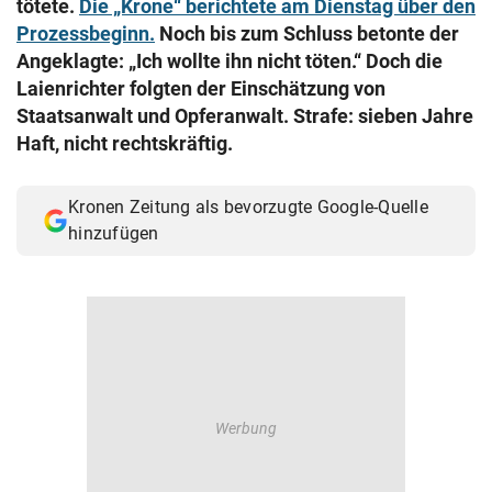
tötete.
Die „Krone“ berichtete am Dienstag über den
© Krone Multimedia GmbH & Co KG 2026
Prozessbeginn.
Noch bis zum Schluss betonte der
Muthgasse 2, 1190 Wien
Angeklagte: „Ich wollte ihn nicht töten.“ Doch die
Laienrichter folgten der Einschätzung von
Staatsanwalt und Opferanwalt. Strafe: sieben Jahre
Haft, nicht rechtskräftig.
Kronen Zeitung als bevorzugte Google-Quelle
hinzufügen