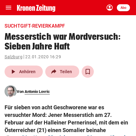
menu
account_circle
Navigation
Anmelden
Abo
close
Schließen
ein-/ausklappen
SUCHTGIFT-REVIERKAMPF
Abonnieren
Messerstich war Mordversuch:
Sieben Jahre Haft
account_circle
arrow_right
Anmelden
Salzburg
22.01.2020 16:29
pin_drop
arrow_right
Bundesland auswäh
Wien
play_arrow
Anhören
Teilen
bookmark
Merkliste
Von
Antonio Lovric
Suchbegriff
search
Für sieben von acht Geschworene war es
eingeben
versuchter Mord: Jener Messerstich am 27.
Februar auf der Halleiner Pernerinsel, mit dem ein
Österreicher (21) einen Somalier beinahe