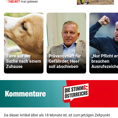
140.607
mal gelesen
Tiere auf der
Präventivhaft für
„Nur Pflicht er
Suche nach einem
Gefährder, Heer
brauchen
Zuhause
soll abschieben
Ausrufezeich
Da dieser Artikel älter als 18 Monate ist, ist zum jetzigen Zeitpunkt