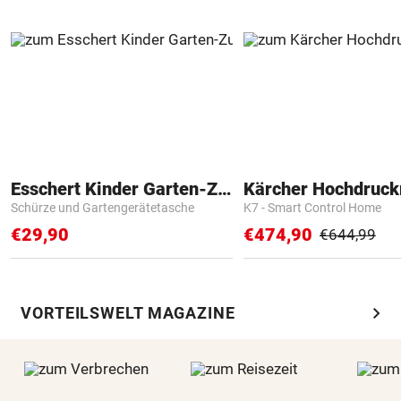
Esschert Kinder Garten-Zubehör
Kärcher Hochdruck
Schürze und Gartengerätetasche
K7 - Smart Control Home
€29,90
€474,90
€644,99
chevron_right
VORTEILSWELT MAGAZINE