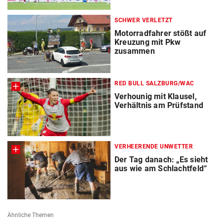
SCHWER VERLETZT
Motorradfahrer stößt auf
Kreuzung mit Pkw
zusammen
RED BULL SALZBURG/WAC
Verhounig mit Klausel,
Verhältnis am Prüfstand
VERHEERENDE UNWETTER
Der Tag danach: „Es sieht
aus wie am Schlachtfeld“
Ähnliche Themen