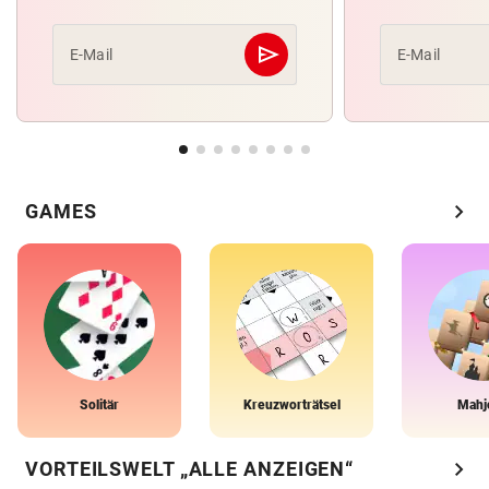
send
E-Mail
E-Mail
Abschicken
chevron_right
GAMES
Solitär
Kreuzworträtsel
Mahj
chevron_right
VORTEILSWELT „ALLE ANZEIGEN“