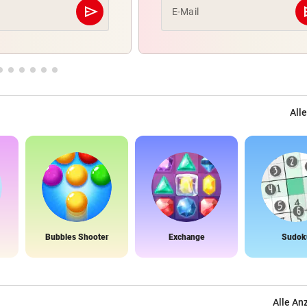
send
s
E-Mail
Abschicken
Alle
Bubbles Shooter
Exchange
Sudok
Alle An