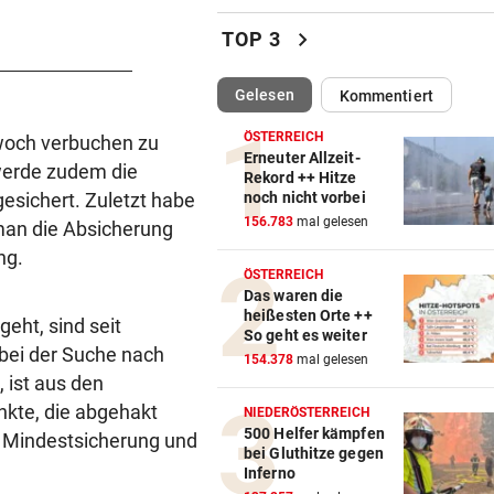
„Auf das Foto bin ich stolz – 
chevron_right
TOP 3
die Gelbe auch“
(ausgewählt)
Gelesen
Kommentiert
NACH ÜBERFALL IN WIEN
vor 
Cobra stürmt Dorotheum, Tät
ÖSTERREICH
twoch verbuchen zu
verschwunden
Erneuter Allzeit-
werde zudem die
Rekord ++ Hitze
esichert. Zuletzt habe
noch nicht vorbei
TROTZ FIFA-RÜCKZIEHER
vor 
156.783
mal gelesen
man die Absicherung
Knallhart! UEFA droht schon
wieder mit WM-Boykott
ng.
ÖSTERREICH
Das waren die
WIENS KULTURSTADTRÄTIN
vor 
heißesten Orte ++
eht, sind seit
„Habe Fiakerlied mit dem
So geht es weiter
bei der Suche nach
Bürgermeister gesungen“
154.378
mal gelesen
 ist aus den
2. LIGA
vor 
nkte, die abgehakt
NIEDERÖSTERREICH
Wacker fordert den großen
500 Helfer kämpfen
n, Mindestsicherung und
bei Gluthitze gegen
Aufstiegsfavoriten
Inferno