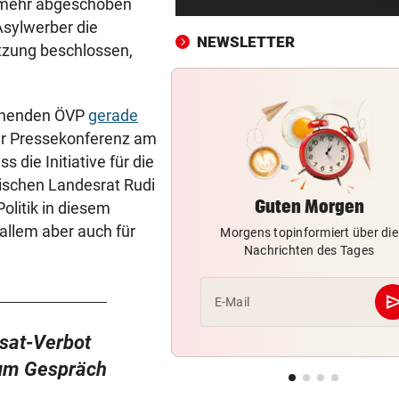
ht mehr abgeschoben
LIVE: Regenchaos! Salzburg 
Asylwerber die
Pafos unterbrochen
NEWSLETTER
itzung beschlossen,
WAS FÜR EINE KLATSCHE!
vor ein
TV-Star geht mit Kanzler St
hart ins Gericht
lehnenden ÖVP
gerade
iner Pressekonferenz am
EINSATZ LÄUFT
vor ein
 die Initiative für die
Bach wurde in Pinzgauer Ort
hischen Landesrat Rudi
reißendem Fluss
Guten Morgen
olitik in diesem
 allem aber auch für
Morgens topinformiert über die
WUNDER MUSS HER
vor ein
Nachrichten des Tages
Fünfmal probiert – einmal ge
Sturm Kraftakt!
se
E-Mail
REKORD IN SPANIEN
vor ein
33,02 Grad Celsius im Mitte
osat-Verbot
gemessen!
zum Gespräch
LUCKENEDERS HIGHLIGHT
vor 