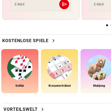
send
E-Mail
E-Mail
Abschicken
chevron_right
KOSTENLOSE SPIELE
Solitär
Kreuzworträtsel
Mahjong
chevron_right
VORTEILSWELT