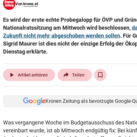
Von
krone.at
© Krone Multimedia GmbH & Co KG 2026
Muthgasse 2, 1190 Wien
Es wird der erste echte Probegalopp für ÖVP und Grüne
Nationalratssitzung am Mittwoch wird beschlossen,
da
Zukunft nicht mehr abgeschoben werden sollen
. Für 
Sigrid Maurer ist dies nicht der einzige Erfolg der Öko
Dienstag erklärte.
play_arrow
Artikel anhören
Teilen
Kronen Zeitung als bevorzugte Google-Q
Was vergangene Woche im Budgetausschuss des Natio
vereinbart wurde, ist ab Mittwoch endgültig fix: Bei kün