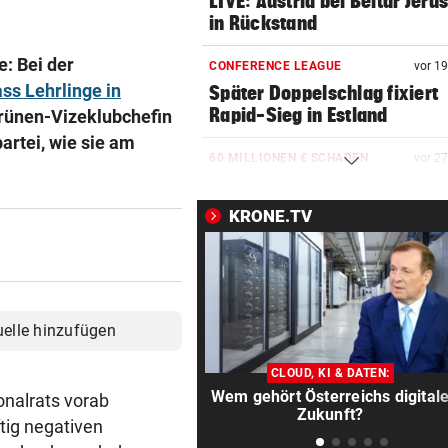
LIVE: Austria bei Beitar Jeru
in Rückstand
: Bei der
CONFERENCE LEAGUE
vor 1
ss Lehrlinge in
Später Doppelschlag fixiert
Rapid-Sieg in Estland
Grünen-Vizeklubchefin
partei, wie sie am
60 MILLIONEN € SCHADEN
vor 2
Warten auf Hitze-Hilfen der
Regierung geht weiter
KRONE.TV
MITTEN IN HITZEWELLE
vor 4
Irre! Salzburg – Pafos wegen
Sintflut unterbrochen
uelle hinzufügen
42,2 GRAD!
vor ein
Auch in der Slowakei neuer
CLOUD, KI & DATEN:
Allzeit-Rekord
Wem gehört Österreichs digital
nalrats vorab
Zukunft?
ftig negativen
EUROPA-LEAGUE-TICKER
vor ein