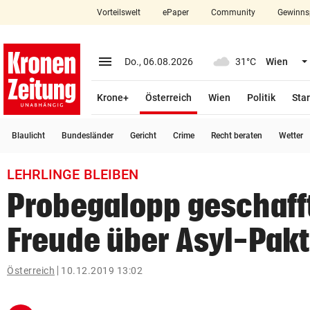
Vorteilswelt
ePaper
Community
Gewinns
close
Schließen
menu
Menü aufklappen
Do., 06.08.2026
31°C
Wien
Abonnieren
(ausgewählt)
Krone+
Österreich
Wien
Politik
Star
account_circle
arrow_right
Anmelden
Blaulicht
Bundesländer
Gericht
Crime
Recht beraten
Wetter
pin_drop
arrow_right
Bundesland auswäh
Wien
LEHRLINGE BLEIBEN
bookmark
Merkliste
Probegalopp geschaff
Freude über Asyl-Pakt
Suchbegriff
search
eingeben
Österreich
10.12.2019 13:02