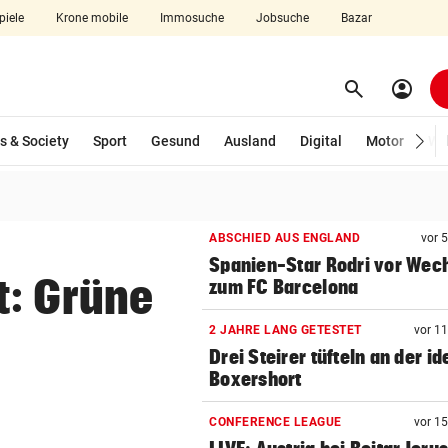
piele
Krone mobile
Immosuche
Jobsuche
Bazar
search
account_circle
Menü aufklappen
Suchen
s & Society
Sport
Gesund
Ausland
Digital
Motor
Wir
len
ABSCHIED AUS ENGLAND
vor 
Spanien-Star Rodri vor Wec
t: Grüne
zum FC Barcelona
2 JAHRE LANG GETESTET
vor 1
Drei Steirer tüfteln an der i
Boxershort
CONFERENCE LEAGUE
vor 1