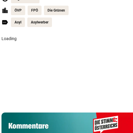
ÖVP
FPÖ
Die Grünen
Asyl
Asylwerber
Loading