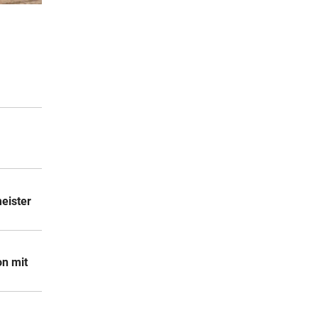
2 Stunden
2 Stunden
2 Stunden
eister
on mit