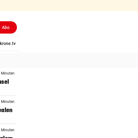
Abo
tschaft
krone.tv
Wissen
Gericht
Kolumnen
Freizeit
Reise
Ti
5 Minuten
hsel
1 Minuten
dealen
5 Minuten