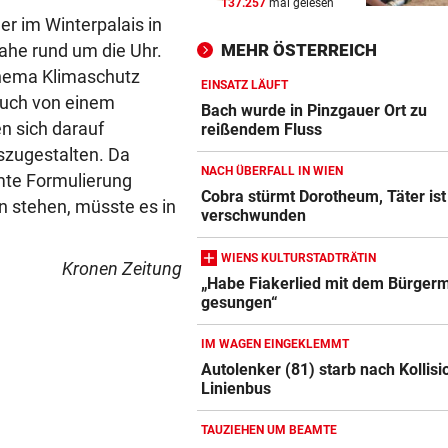
137.257
mal gelesen
FIFA IN DER KRITIK
vor 
er im Winterpalais in
Wie Infantino jetzt in den
nahe rund um die Uhr.
MEHR ÖSTERREICH
Angriffsmodus schaltet
hema Klimaschutz
EINSATZ LÄUFT
auch von einem
LEIPZIGS SEIWALD
vor 
Bach wurde in Pinzgauer Ort zu
n sich darauf
„Er ist wie der Liebling aller
reißendem Fluss
Schwiegermütter!“
uszugestalten. Da
NACH ÜBERFALL IN WIEN
mte Formulierung
NHL-ASS HAUTNAH
vor 
Cobra stürmt Dorotheum, Täter ist
n stehen, müsste es in
verschwunden
Marco Kasper: „Brenne fürs
Eishockey wie mit 16!“
WIENS KULTURSTADTRÄTIN
Kronen Zeitung
„Habe Fiakerlied mit dem Bürgerm
gesungen“
IM WAGEN EINGEKLEMMT
Autolenker (81) starb nach Kollisi
Linienbus
TAUZIEHEN UM BEAMTE