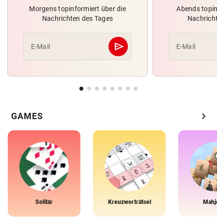
Morgens topinformiert über die
Abends topin
Nachrichten des Tages
Nachrich
send
E-Mail
E-Mail
Abschicken
chevron_right
GAMES
Solitär
Kreuzworträtsel
Mahj