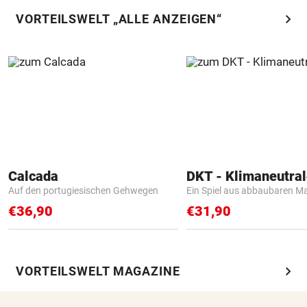
chevron_right
VORTEILSWELT „ALLE ANZEIGEN“
Calcada
Auf den portugiesischen Gehwegen
Ein Spiel aus abbaubaren Ma
€36,90
€31,90
chevron_right
VORTEILSWELT MAGAZINE