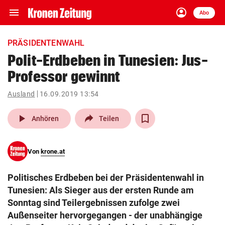
menu
account_circle
Navigation
Anmelden
Abo
close
Schließen
ein-/ausklappen
PRÄSIDENTENWAHL
Abonnieren
Polit-Erdbeben in Tunesien: Jus-
Professor gewinnt
account_circle
arrow_right
Anmelden
Ausland
16.09.2019 13:54
pin_drop
arrow_right
Bundesland auswäh
Wien
play_arrow
Anhören
Teilen
bookmark
Merkliste
Von
krone.at
Suchbegriff
search
Politisches Erdbeben bei der Präsidentenwahl in
eingeben
Tunesien: Als Sieger aus der ersten Runde am
Sonntag sind Teilergebnissen zufolge zwei
Außenseiter hervorgegangen - der unabhängige