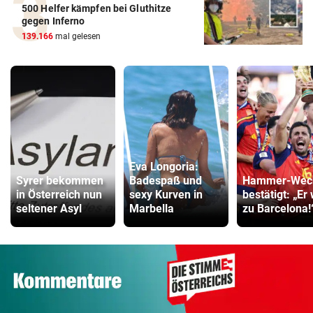
500 Helfer kämpfen bei Gluthitze
gegen Inferno
139.166
mal gelesen
Eva Longoria:
Syrer bekommen
Badespaß und
Hammer-Wec
in Österreich nun
sexy Kurven in
bestätigt: „Er 
seltener Asyl
Marbella
zu Barcelona!