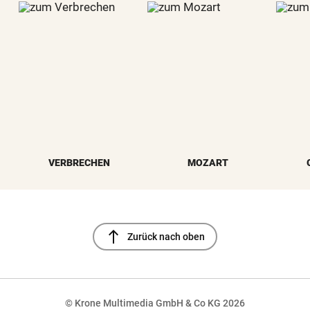
VERBRECHEN
MOZART
north
Zurück nach oben
© Krone Multimedia GmbH & Co KG 2026