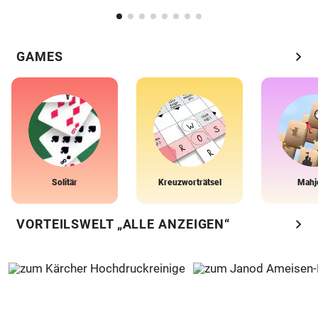
chevron_right
GAMES
Solitär
Kreuzworträtsel
Mahj
chevron_right
VORTEILSWELT „ALLE ANZEIGEN“