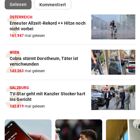
(ausgewählt)
Gelesen
Kommentiert
ÖSTERREICH
Erneuter Allzeit-Rekord ++ Hitze noch
nicht vorbei
161.947
mal gelesen
WIEN
Cobra stürmt Dorotheum, Täter ist
verschwunden
143.263
mal gelesen
SALZBURG
TV-Star geht mit Kanzler Stocker hart
ins Gericht
142.819
mal gelesen