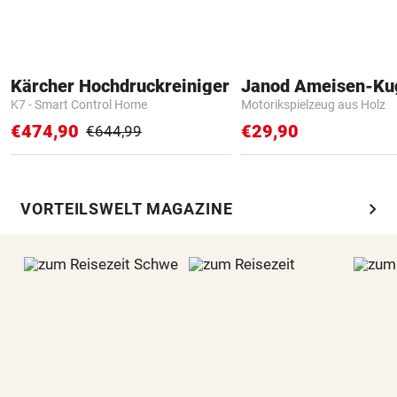
Kärcher Hochdruckreiniger
Janod Ameisen-Ku
K7 - Smart Control Home
Motorikspielzeug aus Holz
€474,90
€29,90
€644,99
chevron_right
VORTEILSWELT MAGAZINE