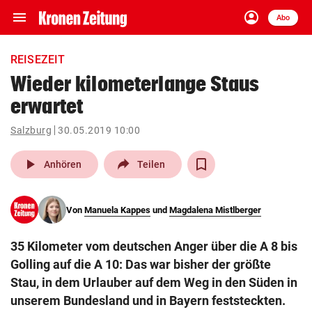
menu
account_circle
Navigation
Anmelden
Abo
close
Schließen
ein-/ausklappen
REISEZEIT
Abonnieren
Wieder kilometerlange Staus
erwartet
account_circle
arrow_right
Anmelden
Salzburg
30.05.2019 10:00
pin_drop
arrow_right
Bundesland auswäh
Wien
play_arrow
Anhören
Teilen
bookmark
Merkliste
Von
Manuela Kappes
und
Magdalena Mistlberger
Suchbegriff
search
35 Kilometer vom deutschen Anger über die A 8 bis
eingeben
Golling auf die A 10: Das war bisher der größte
Stau, in dem Urlauber auf dem Weg in den Süden in
unserem Bundesland und in Bayern feststeckten.