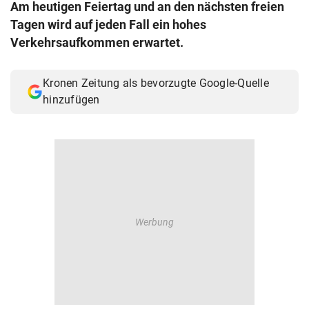
Am heutigen Feiertag und an den nächsten freien
© Krone Multimedia GmbH & Co KG 2026
Tagen wird auf jeden Fall ein hohes
Muthgasse 2, 1190 Wien
Verkehrsaufkommen erwartet.
Kronen Zeitung als bevorzugte Google-Quelle
hinzufügen