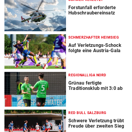
Forstunfall erforderte
Hubschraubereinsatz
SCHMERZHAFTER HEIMSIEG
Auf Verletzungs-Schock
folgte eine Austria-Gala
REGIONALLIGA NORD
Grünau fertigte
Traditionsklub mit 3:0 ab
RED BULL SALZBURG
Schwere Verletzung trübt
Freude über zweiten Sieg