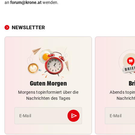
an
forum@krone.at
wenden.
NEWSLETTER
Guten Morgen
Br
Morgens topinformiert über die
Abends topin
Nachrichten des Tages
Nachrich
send
E-Mail
E-Mail
Abschicken