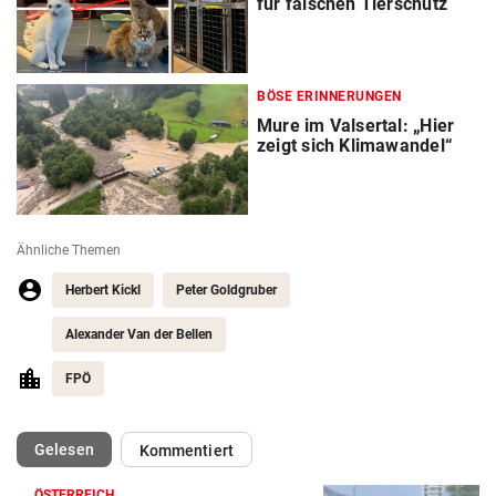
für falschen Tierschutz
BÖSE ERINNERUNGEN
Mure im Valsertal: „Hier
zeigt sich Klimawandel“
Ähnliche Themen
Herbert Kickl
Peter Goldgruber
Alexander Van der Bellen
FPÖ
(ausgewählt)
Gelesen
Kommentiert
ÖSTERREICH