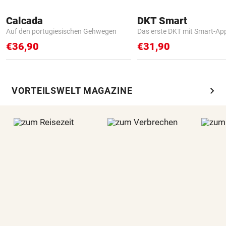
Calcada
DKT Smart
Auf den portugiesischen Gehwegen
Das erste DKT mit Smart-Ap
€36,90
€31,90
chevron_right
VORTEILSWELT MAGAZINE