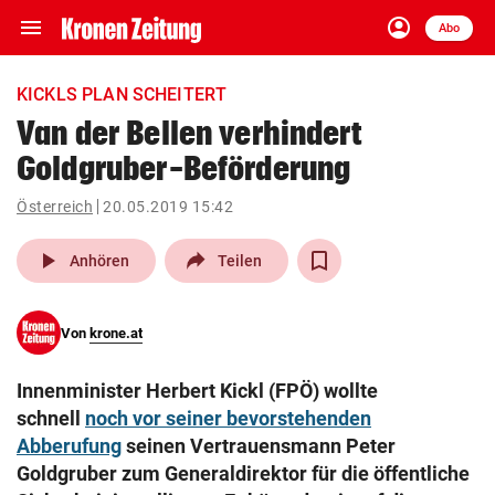
menu
account_circle
Navigation
Anmelden
Abo
close
Schließen
ein-/ausklappen
KICKLS PLAN SCHEITERT
Abonnieren
Van der Bellen verhindert
Goldgruber-Beförderung
account_circle
arrow_right
Anmelden
Österreich
20.05.2019 15:42
pin_drop
arrow_right
Bundesland auswäh
Wien
play_arrow
Anhören
Teilen
bookmark
Merkliste
Von
krone.at
Suchbegriff
search
Innenminister Herbert Kickl (FPÖ) wollte
eingeben
schnell
noch vor seiner bevorstehenden
Abberufung
seinen Vertrauensmann Peter
Goldgruber zum Generaldirektor für die öffentliche