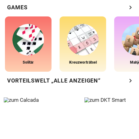
chevron_right
GAMES
Solitär
Kreuzworträtsel
Mahj
chevron_right
VORTEILSWELT „ALLE ANZEIGEN“