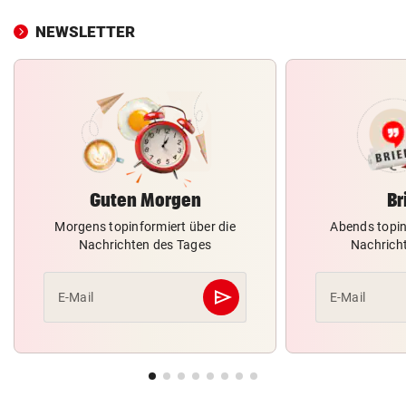
NEWSLETTER
Guten Morgen
Br
Morgens topinformiert über die
Abends topin
Nachrichten des Tages
Nachrich
send
E-Mail
E-Mail
Abschicken