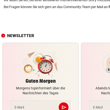
Wir laden Sie ein, bei einer aktuelleren themenrelevanten Story mitzudi
Bei Fragen können Sie sich gern an das Community-Team per Mail an
NEWSLETTER
Guten Morgen
Morgens topinformiert über die
Abends t
Nachrichten des Tages
Nachr
send
E-Mail
E-Mail
Abschicken