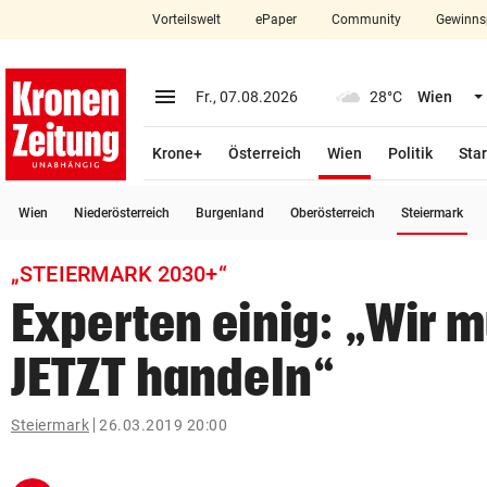
Vorteilswelt
ePaper
Community
Gewinns
close
Schließen
menu
Menü aufklappen
Fr., 07.08.2026
28°C
Wien
Abonnieren
(ausgewählt)
Krone+
Österreich
Wien
Politik
Star
account_circle
arrow_right
Anmelden
(a
Wien
Niederösterreich
Burgenland
Oberösterreich
Steiermark
pin_drop
arrow_right
Bundesland auswäh
Wien
„STEIERMARK 2030+“
bookmark
Merkliste
Experten einig: „Wir 
JETZT handeln“
Suchbegriff
search
eingeben
Steiermark
26.03.2019 20:00