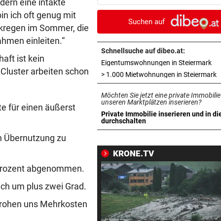
dern eine intakte
Gaza-Krieg
n ich oft genug mit
Suchen auf
rkregen im Sommer, die
STIMMEN ZUM SPIEL
vor 
men einleiten.“
Sportboss Katzer: „Fahren
superhappy nach Hause“
Schnellsuche auf dibeo.at:
aft ist kein
in 
Eigentumswohnungen in Steiermark
Cluster arbeiten schon
ORKAN, KEIN STROM & CO
vor 
i
> 1.000 Mietwohnungen in Steiermark
Skurrilitäten in der Red Bull
Möchten Sie jetzt eine private Immobilie
häufen sich
unseren Marktplätzen inserieren?
te für einen äußerst
Private Immobilie inserieren und in di
WASSERSPRINGEN
vor 
in neuem Tab öffnen
durchschalten
Knoll bei EM Achter vom Tur
n Übernutzung zu
Lotfi auf Rang 12!
KRONE.TV
SCHON NÄCHSTE SAISON
vor 
0 Prozent abgenommen.
F1-Boss verrät: Es wird mehr
ich um plus zwei Grad.
Sprintrennen geben
 drohen uns Mehrkosten
FREISPRÜCHE REGEN AUF
vor 