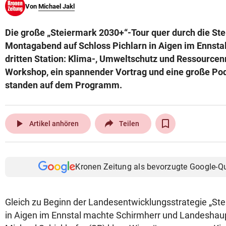
Von
Michael Jakl
© Krone Multimedia GmbH & Co KG 2026
Muthgasse 2, 1190 Wien
Die große „Steiermark 2030+“-Tour quer durch die S
Montagabend auf Schloss Pichlarn in Aigen im Ennsta
dritten Station: Klima-, Umweltschutz und Ressourc
Workshop, ein spannender Vortrag und eine große Po
standen auf dem Programm.
play_arrow
Artikel anhören
Teilen
Kronen Zeitung als bevorzugte Google-Q
Gleich zu Beginn der Landesentwicklungsstrategie „St
in Aigen im Ennstal machte Schirmherr und Landeshaup