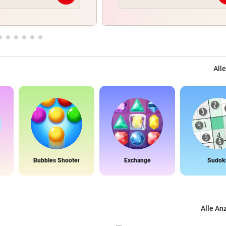
Alle
Bubbles Shooter
Exchange
Sudok
Alle An