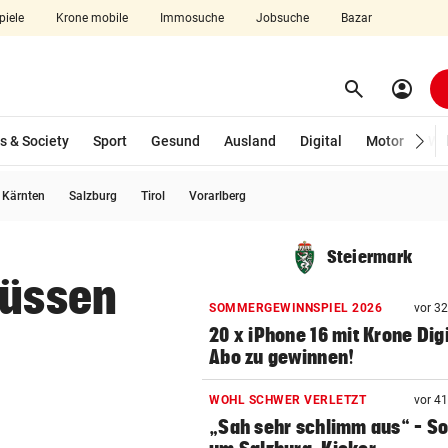
piele
Krone mobile
Immosuche
Jobsuche
Bazar
search
account_circle
Menü aufklappen
Suchen
s & Society
Sport
Gesund
Ausland
Digital
Motor
Wir
usgewählt)
Kärnten
Salzburg
Tirol
Vorarlberg
len
Steiermark
müssen
SOMMERGEWINNSPIEL 2026
vor 3
20 x iPhone 16 mit Krone Digi
Abo zu gewinnen!
WOHL SCHWER VERLETZT
vor 4
„Sah sehr schlimm aus“ – S