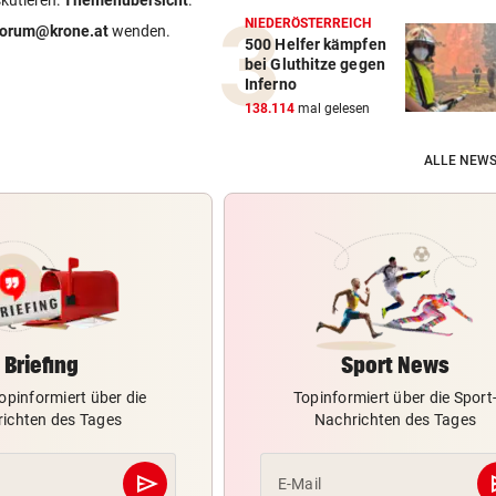
skutieren:
Themenübersicht
.
NIEDERÖSTERREICH
forum@krone.at
wenden.
500 Helfer kämpfen
bei Gluthitze gegen
Inferno
138.114
mal gelesen
ALLE NEWS
Briefing
Sport News
opinformiert über die
Topinformiert über die Sport
ichten des Tages
Nachrichten des Tages
send
s
E-Mail
Abschicken