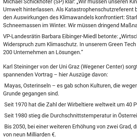
Michael Schickhofer (SP) klar: „Wir müssen unseren Kin
Umwelt hinterlassen. Als Katastrophenschutzreferent bi
den Auswirkungen des Klimawandels konfrontiert: Sta
Schneemassen im Winter. Wir müssen dringend Maßnah
VP-Landesrätin Barbara Eibinger-Miedl betonte: „Wirtsch
Widerspruch zum Klimaschutz. In unserem Green Tech 
200 Unternehmen an Lösungen.“
Karl Steininger von der Uni Graz (Wegener Center) sorg
spannenden Vortrag – hier Auszüge davon:
Mayas, Osterinseln – es gab schon Kulturen, die wege
Grunde gegangen sind.
Seit 1970 hat die Zahl der Wirbeltiere weltweit um 4
Seit 1980 stieg die Durchschnittstemperatur in Österre
Bis 2050, bei einer weiteren Erhöhung von zwei Grad,
von neun Milliarden €.