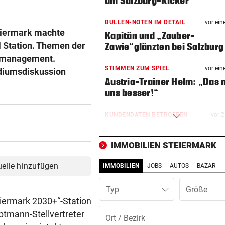
um Salzburg-Kicker
BULLEN-NOTEN IM DETAIL
vor ein
teiermark machte
Kapitän und „Zauber-
l Station. Themen der
Zawie“glänzten bei Salzburg
enmanagement.
STIMMEN ZUM SPIEL
vor ein
diumsdiskussion
Austria-Trainer Helm: „Das
uns besser!“
KUNDENDATEN BETROFFEN
vor 
Cyberangriff auf Wiener
Schmuckhändler Frey Wille
IMMOBILIEN STEIERMARK
EUROPA-LEAGUE-QUALI
vor 
uelle hinzufügen
IMMOBILIEN
JOBS
AUTOS
BAZAR
Joker Tabakovic führt Salzbu
Last-Minute-Sieg
Typ
eiermark 2030+“-Station
PALÄSTINENSER GETÖTET
vor 
tmann-Stellvertreter
Erste Anklage gegen Israeli s