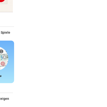
 Spiele
u
Snake
zeigen