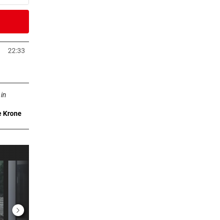
2 Stunden
22:33
neuem Tab öffnen
2 Stunden
n neuem Tab öffnen
 Arena
 in
e Krone
3 Stunden
m ++
3 Stunden
3 Stunden