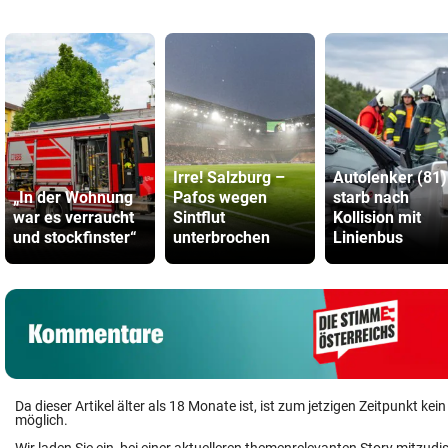
Irre! Salzburg –
Autolenker (81)
„In der Wohnung
Pafos wegen
starb nach
war es verraucht
Sintflut
Kollision mit
und stockfinster“
unterbrochen
Linienbus
Da dieser Artikel älter als 18 Monate ist, ist zum jetzigen Zeitpunkt k
möglich.