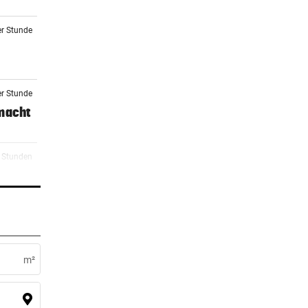
er Stunde
er Stunde
 macht
2 Stunden
2 Stunden
rg zu
m²
2 Stunden
eit