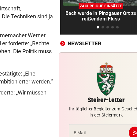
Katzentöter-Anwalt: „Nie so 
ZAHLREICHE EINSÄTZE
Hass begegnet“
rtschaft,
Bach wurde in Pinzgauer Ort zu
Die Techniken sind ja
reißendem Fluss
TRUMP DROHT:
vor 
Lange Haftstrafen für Berich
Filmemacher Werner
über Waffenengpässe
 er forderte: „Rechte
NEWSLETTER
CONFERENCE LEAGUE
vor 
hen. Die Politik muss
Sieg! Austria stößt die Tür z
Play-off weit auf
stätigte: „Eine
MITTEN IN HITZEWELLE
vor 
bitionierter werden.“
Irre! Salzburg – Pafos wegen
Sintflut unterbrochen
derte: „Wir müssen
Steirer-Letter
RADSPORT
vor 
Ihr täglicher Begleiter zum Gesch
Reusser vor Ventoux-Etappe
in der Steiermark
weiter im Gelben Trikot
se
E-Mail
KEIN ARSENAL-WECHSEL
vor 