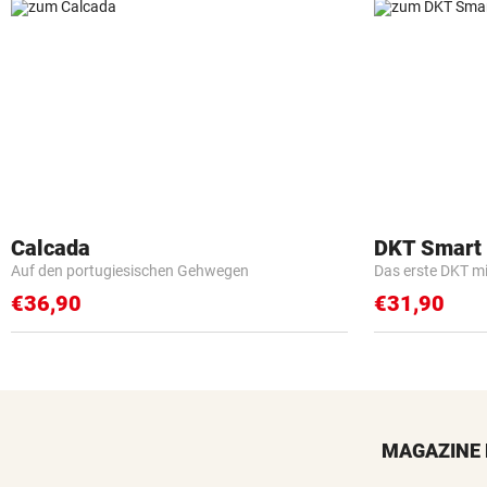
Calcada
DKT Smart
Auf den portugiesischen Gehwegen
Das erste DKT m
€36,90
€31,90
MAGAZINE 