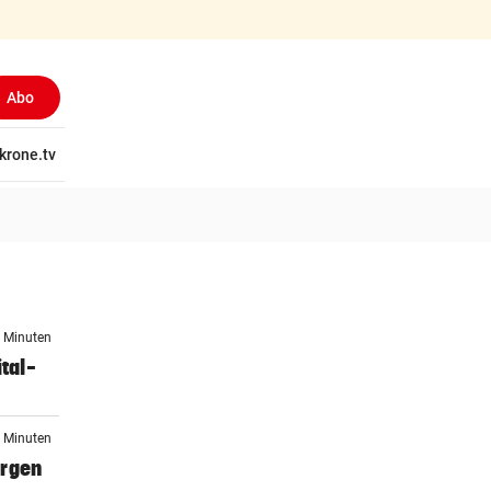
Abo
tschaft
krone.tv
Wissen
Gericht
Kolumnen
Freizeit
Reise
Ti
2 Minuten
tal-
1 Minuten
orgen