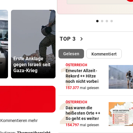
Vinicius Jr. verlängert bei Re
Madrid bis 2032
UKRAINISCHER ANGRIFF?
vor 
Vor Oman havarierter Tanker
chevron_right
Ölkatastrophe droht
TOP 3
„VERSTEHE ICH NICHT“
vor 
Katzentöter
(ausgewählt)
Gelesen
Kommentiert
Erste Anklage
Wacker fordert
ÖFB-Kicker Wimmer packt ü
Anwalt: „Ni
gegen Israeli seit
den großen
viel Hass
Morddrohungen aus
ÖSTERREICH
Gaza-Krieg
Aufstiegsfavoriten
begegnet“
Erneuter Allzeit-
Rekord ++ Hitze
ABSCHIED AUS ENGLAND
vor 
noch nicht vorbei
Spanien-Star Rodri vor Wec
157.377
mal gelesen
zum FC Barcelona
ÖSTERREICH
Das waren die
heißesten Orte ++
So geht es weiter
ein Kommentieren mehr
154.797
mal gelesen