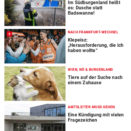
Im Südburgenland heißt
es: Dusche statt
Badewanne!
NACH FRANKFURT-WECHSEL
Klepeisz:
„Herausforderung, die ich
haben wollte“
WIEN, NÖ & BURGENLAND
Tiere auf der Suche nach
einem Zuhause
AMTSLEITER MUSS GEHEN
Eine Kündigung mit vielen
Fragezeichen