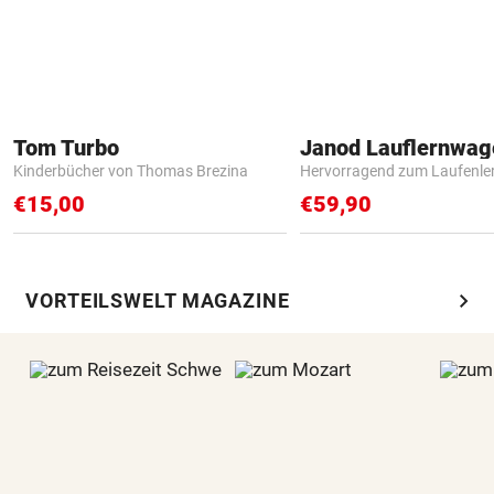
Tom Turbo
Janod Lauflernwa
Kinderbücher von Thomas Brezina
Hervorragend zum Laufenle
€15,00
€59,90
chevron_right
VORTEILSWELT MAGAZINE