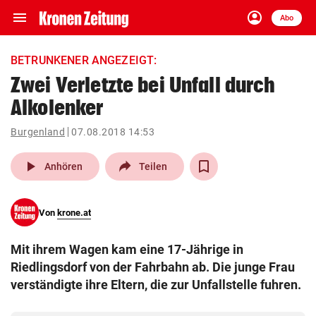
menu
account_circle
Navigation
Anmelden
Abo
close
Schließen
ein-/ausklappen
BETRUNKENER ANGEZEIGT:
Abonnieren
Zwei Verletzte bei Unfall durch
Alkolenker
account_circle
arrow_right
Anmelden
Burgenland
07.08.2018 14:53
pin_drop
arrow_right
Bundesland auswäh
Wien
play_arrow
Anhören
Teilen
bookmark
Merkliste
Von
krone.at
Suchbegriff
search
Mit ihrem Wagen kam eine 17-Jährige in
eingeben
Riedlingsdorf von der Fahrbahn ab. Die junge Frau
verständigte ihre Eltern, die zur Unfallstelle fuhren.