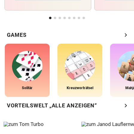
chevron_right
GAMES
Solitär
Kreuzworträtsel
Mahj
chevron_right
VORTEILSWELT „ALLE ANZEIGEN“