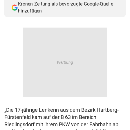
Kronen Zeitung als bevorzugte Google-Quelle
© Krone Multimedia GmbH & Co KG 2026
hinzufügen
Muthgasse 2, 1190 Wien
„Die 17-jährige Lenkerin aus dem Bezirk Hartberg-
Fürstenfeld kam auf der B 63 im Bereich
Riedlingsdorf mit ihrem PKW von der Fahrbahn ab