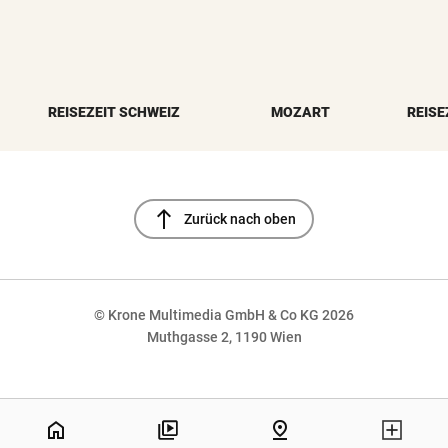
REISEZEIT SCHWEIZ
MOZART
REISE
north
Zurück nach oben
© Krone Multimedia GmbH & Co KG 2026
Muthgasse 2, 1190 Wien
NaN%
home
pin_drop