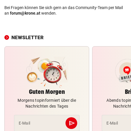
Bei Fragen können Sie sich gern an das Community-Team per Mail
an
forum@krone.at
wenden.
NEWSLETTER
Guten Morgen
Br
Morgens topinformiert über die
Abends topin
Nachrichten des Tages
Nachrich
send
E-Mail
E-Mail
Abschicken