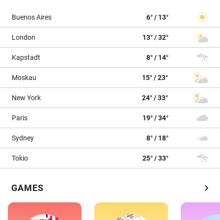
Buenos Aires
6° / 13°
London
13° / 32°
Kapstadt
8° / 14°
Moskau
15° / 23°
New York
24° / 33°
Paris
19° / 34°
Sydney
8° / 18°
Tokio
25° / 33°
chevron_right
GAMES