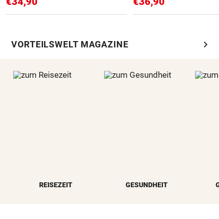
€34,90
€36,90
chevron_right
VORTEILSWELT MAGAZINE
REISEZEIT
GESUNDHEIT