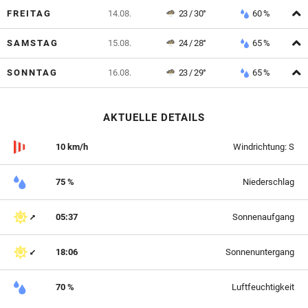
A
FREITAG
14.08.
23 / 30°
60 %
A
SAMSTAG
15.08.
24 / 28°
65 %
A
SONNTAG
16.08.
23 / 29°
65 %
AKTUELLE DETAILS
10 km/h
Windrichtung: S
75 %
Niederschlag
05:37
Sonnenaufgang
18:06
Sonnenuntergang
70 %
Luftfeuchtigkeit