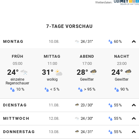
Wetterdaten:
© Krone Multimedia GmbH & Co KG 2026
Muthgasse 2, 1190 Wien
7-TAGE VORSCHAU
A
MONTAG
10.08.
24 / 31°
60 %
FRÜH
MITTAG
ABEND
NACHT
05:00
11:00
17:00
23:00
24°
31°
28°
24°
einzelne
wolkig
Gewitter
Gewitter
Regenschauer
10 %
< 5 %
> 95 %
90 %
A
DIENSTAG
11.08.
23 / 30°
55 %
A
MITTWOCH
12.08.
24 / 30°
55 %
A
DONNERSTAG
13.08.
24 / 31°
55 %