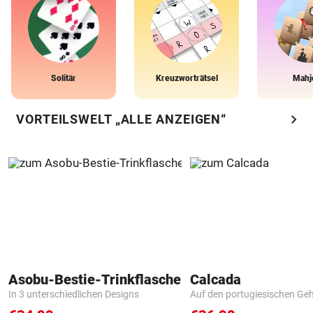
Solitär
Kreuzworträtsel
Mahj
chevron_right
VORTEILSWELT „ALLE ANZEIGEN“
Asobu-Bestie-Trinkflasche
Calcada
In 3 unterschiedlichen Designs
Auf den portugiesischen G