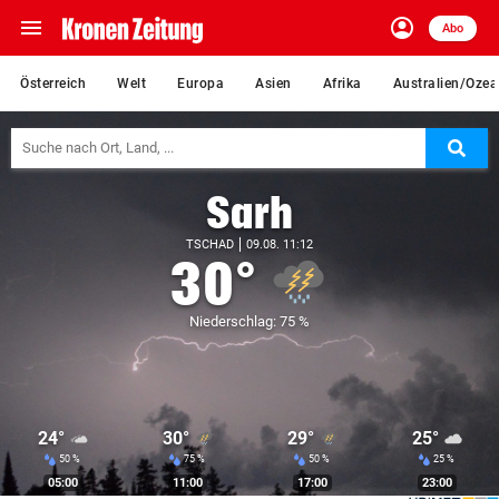
menu
account_circle
Navigation
Anmelden
Abo
close
Schließen
ein-/ausklappen
Österreich
Welt
Europa
Asien
Afrika
Australien/Ozea
Abonnieren
Suc
account_circle
arrow_right
Anmelden
Sarh
pin_drop
arrow_right
Bundesland auswäh
Wien
TSCHAD
09.08. 11:12
30°
bookmark
Merkliste
Niederschlag: 75 %
Suchbegriff
search
eingeben
24°
30°
29°
25°
50 %
75 %
50 %
25 %
05:00
11:00
17:00
23:00