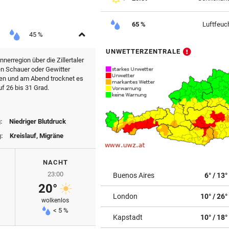
65 %
Luftfeuch
Aufklappen
45 %
UNWETTERZENTRALE
nerregion über die Zillertaler
en Schauer oder Gewitter
ken und am Abend trocknet es
 26 bis 31 Grad.
:
Niedriger Blutdruck
g:
Kreislauf, Migräne
NACHT
23:00
Buenos Aires
6° / 13°
20°
London
10° / 26°
wolkenlos
< 5 %
Kapstadt
10° / 18°