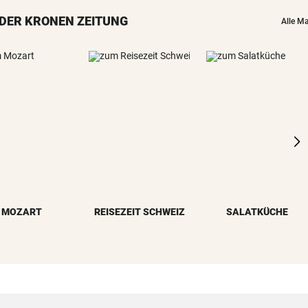
Stocker-Sager: „Fettnäpfch
DER KRONEN ZEITUNG
sondergleichen!“
Alle M
„IST NICHT SICHER“
Kinderverbot in Studio: Viel 
für Betreiberin
ERHÖHTE WERTE:
Der nächste Badesee muss j
geschlossen werden
SCHWIMM-EM IN PARIS
Halbfinal-Aus für Luca Karl 
K.o.-Sprintbewerb
MOZART
REISEZEIT SCHWEIZ
SALATKÜCHE
„KANN DAS JEMAND ...“
Insta-Video von Ski-Idol läs
Braathen ausflippen
NA MAHLZEIT!