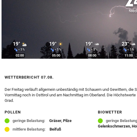
2
© Krone Multimedia GmbH & Co KG 2026
Nied
Muthgasse 2, 1190 Wien
19°
19°
19°
23°
< 5 %
< 5 %
< 5 %
< 5 %
02:00
05:00
08:00
11:00
WETTERBERICHT 07.08.
Der Freitag verläuft allgemein unbeständig mit Schauern und Gewittern, die
Vormittag noch in Osttirol und am Nachmittag im Oberland. Die Höchstwerte
Grad.
POLLEN
BIOWETTER
geringe Belastung:
Gräser, Pilze
geringe Belastung
Gelenkschmerzen, Hoh
mittlere Belastung:
Beifuß