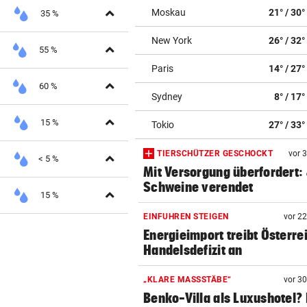
Aufklappen
Moskau
21° / 30°
35 %
New York
26° / 32°
Aufklappen
55 %
Paris
14° / 27°
Aufklappen
60 %
Sydney
8° / 17°
Aufklappen
15 %
Tokio
27° / 33°
TIERSCHÜTZER GESCHOCKT
vor 
Aufklappen
< 5 %
Mit Versorgung überfordert:
Schweine verendet
Aufklappen
15 %
EINFUHREN STEIGEN
vor 2
Energieimport treibt Österre
Handelsdefizit an
„KLARE MASSSTÄBE“
vor 3
Benko-Villa als Luxushotel?