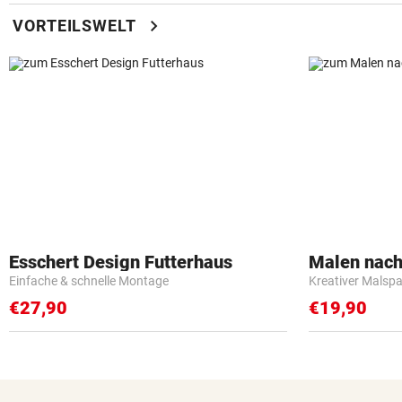
chevron_right
VORTEILSWELT
Esschert Design Futterhaus
Malen nach
Einfache & schnelle Montage
Kreativer Malspa
€27,90
€19,90