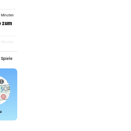
4 Minuten
o zum
8 Minuten
 Spiele
12:23
sten
12:21
iert
u
Snake
12:19
Die