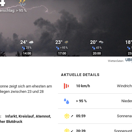
4°
erschlag: > 95 %
24°
23°
20°
18
25 %
> 95 %
45 %
14:00
17:00
20:00
23
Wetterdaten:
AKTUELLE DETAILS
10 km/h
Windrich
 Sonne zeigt sich am ehesten am
 liegen zwischen 23 und 28
> 95 %
Niede
05:59
Sonnena
:
Infarkt, Kreislauf, Atemnot,
er Blutdruck
20:39
Sonnenunt