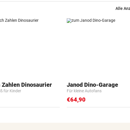
Diagnose ist da!
Alle An
SPRICHT ÜBER FAMILIE
Royale Ehekrise? Das sagt
Ehemann von Beatrice
„MONSTER-EINSATZ“
Feuerwehr jagte „Vogelspin
am Spielplatz
PSG WARTET SCHON
WM-Held zeigt Sixpack – ver
 Zahlen Dinosaurier
Janod Dino-Garage
er Barcelona?
ß für Kinder
Für kleine Autofans
€64,90
AUCH GROSSELTERN TOT
Thailand: Teenager richtete
Blutbad in Schule an
DAS SAGEN DIE LESER