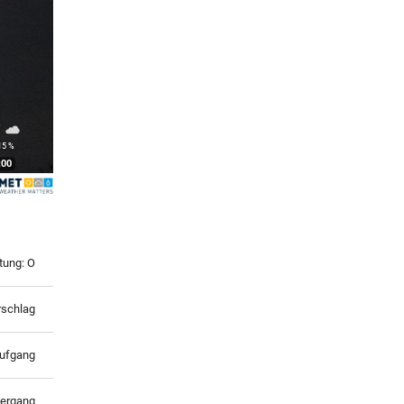
°
15 %
:00
tung: O
rschlag
ufgang
ergang