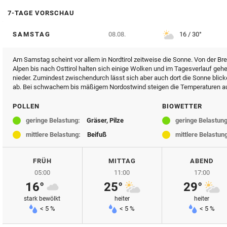
7-TAGE VORSCHAU
SAMSTAG
08.08.
16 / 30°
Am Samstag scheint vor allem in Nordtirol zeitweise die Sonne. Von der Bren
Alpen bis nach Osttirol halten sich einige Wolken und im Tagesverlauf geh
nieder. Zumindest zwischendurch lässt sich aber auch dort die Sonne blic
ab. Bei schwachem bis mäßigem Nordostwind steigen die Temperaturen auf
POLLEN
BIOWETTER
geringe Belastung:
Gräser, Pilze
geringe Belastung
mittlere Belastung:
Beifuß
mittlere Belastun
FRÜH
MITTAG
ABEND
05:00
11:00
17:00
16°
25°
29°
stark bewölkt
heiter
heiter
< 5 %
< 5 %
< 5 %