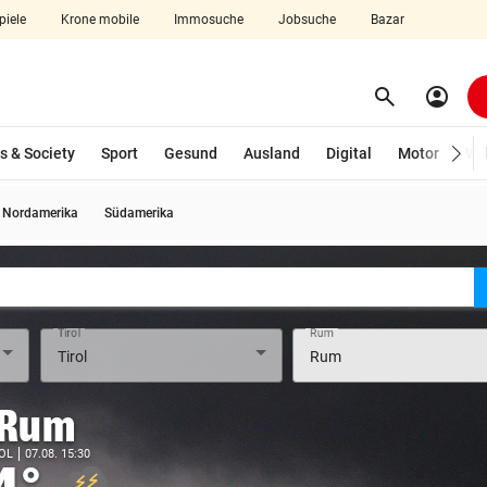
piele
Krone mobile
Immosuche
Jobsuche
Bazar
search
account_circle
Menü aufklappen
Suchen
s & Society
Sport
Gesund
Ausland
Digital
Motor
Wir
Nordamerika
Südamerika
len
Tirol
Rum
Rum
OL
07.08. 15:30