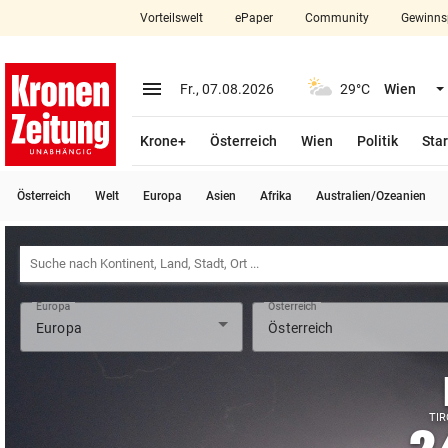
Vorteilswelt
ePaper
Community
Gewinns
close
Schließen
menu
Menü aufklappen
Fr., 07.08.2026
29°C
Wien
Abonnieren
Krone+
Österreich
Wien
Politik
Star
account_circle
arrow_right
Anmelden
Österreich
Welt
Europa
Asien
Afrika
Australien/Ozeanien
pin_drop
arrow_right
Bundesland auswäh
Wien
bookmark
Merkliste
Europa
Österreich
Suchbegriff
search
eingeben
TIR