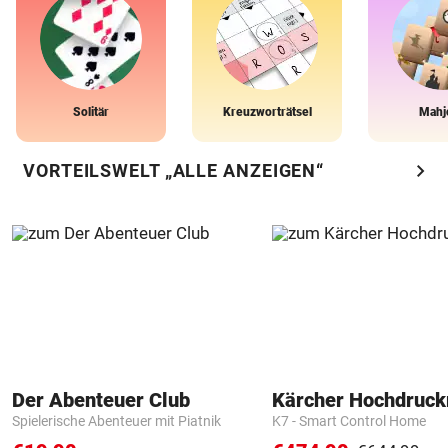
Solitär
Kreuzworträtsel
Mahj
chevron_right
VORTEILSWELT „ALLE ANZEIGEN“
Der Abenteuer Club
Kärcher Hochdruck
Spielerische Abenteuer mit Piatnik
K7 - Smart Control Home