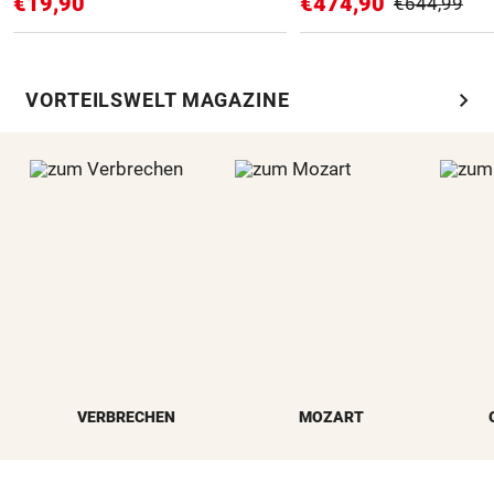
€19,90
€474,90
€644,99
chevron_right
VORTEILSWELT MAGAZINE
VERBRECHEN
MOZART