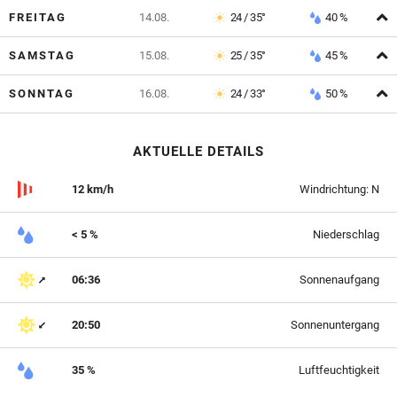
A
FREITAG
14.08.
24 / 35°
40 %
A
SAMSTAG
15.08.
25 / 35°
45 %
A
SONNTAG
16.08.
24 / 33°
50 %
AKTUELLE DETAILS
12 km/h
Windrichtung: N
< 5 %
Niederschlag
06:36
Sonnenaufgang
20:50
Sonnenuntergang
35 %
Luftfeuchtigkeit