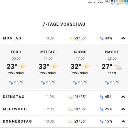
Wetterdaten:
© Krone Multimedia GmbH & Co KG 2026
Muthgasse 2, 1190 Wien
7-TAGE VORSCHAU
A
MONTAG
10.08.
23 / 35°
40 %
FRÜH
MITTAG
ABEND
NACHT
05:00
11:00
17:00
23:00
23°
33°
32°
27°
wolkenlos
wolkenlos
wolkenlos
heiter
< 5 %
< 5 %
< 5 %
< 5 %
A
DIENSTAG
11.08.
24 / 35°
45 %
A
MITTWOCH
12.08.
23 / 35°
25 %
A
DONNERSTAG
13.08.
23 / 36°
15 %