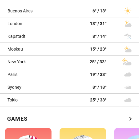
Buenos Aires
6° / 13°
London
13° / 31°
Kapstadt
8° / 14°
Moskau
15° / 23°
New York
25° / 33°
Paris
19° / 33°
Sydney
8° / 18°
Tokio
25° / 33°
chevron_right
GAMES