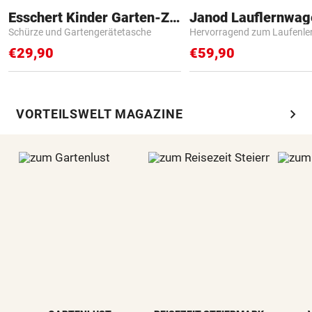
Esschert Kinder Garten-Zubehör
Janod Lauflernwa
Schürze und Gartengerätetasche
Hervorragend zum Laufenle
€29,90
€59,90
chevron_right
VORTEILSWELT MAGAZINE