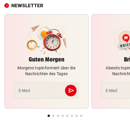
NEWSLETTER
Guten Morgen
Br
Morgens topinformiert über die
Abends topin
Nachrichten des Tages
Nachrich
send
E-Mail
E-Mail
Abschicken