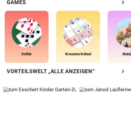
chevron_right
GAMES
Solitär
Kreuzworträtsel
Mahj
chevron_right
VORTEILSWELT „ALLE ANZEIGEN“