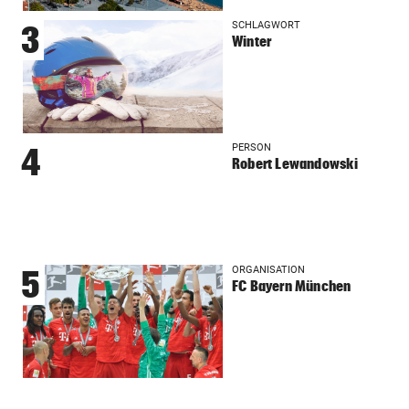
SCHLAGWORT
3
Winter
PERSON
4
Robert Lewandowski
ORGANISATION
5
FC Bayern München