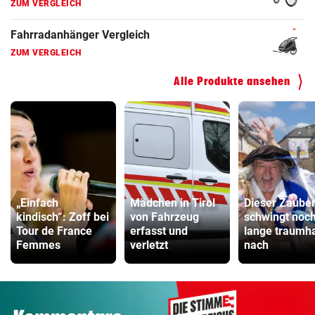
ZUM VERGLEICH
Kinderfahrrad Vergleich
ZUM VERGLEICH
Alle Produkte ansehen
„Einfach
Mädchen in Tirol
Dieser Zaube
kindisch“: Zoff bei
von Fahrzeug
schwingt noc
Tour de France
erfasst und
lange traumha
Femmes
verletzt
nach