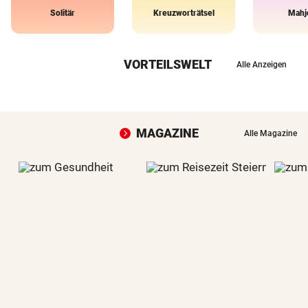
Solitär
Kreuzworträtsel
Mahj
VORTEILSWELT
Alle Anzeigen
MAGAZINE
Alle Magazine