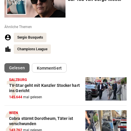
Ähnliche Themen
Sergio Busquets
Champions League
(ausgewählt)
Gelesen
Kommentiert
SALZBURG
TV-Star geht mit Kanzler Stocker hart
Action-Cam Vergleich
ins Gericht
145.644
mal gelesen
ZUM VERGLEICH
Crosstrainer Vergleich
WIEN
Cobra stürmt Dorotheum, Täter ist
ZUM VERGLEICH
verschwunden
143.762
mal gelesen