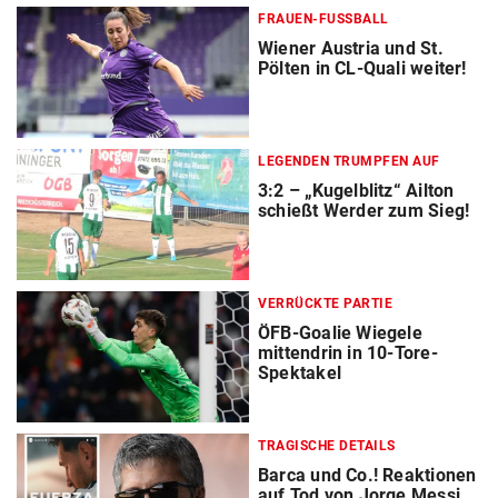
FRAUEN-FUSSBALL
Wiener Austria und St.
Pölten in CL-Quali weiter!
LEGENDEN TRUMPFEN AUF
3:2 – „Kugelblitz“ Ailton
schießt Werder zum Sieg!
VERRÜCKTE PARTIE
ÖFB-Goalie Wiegele
mittendrin in 10-Tore-
Spektakel
TRAGISCHE DETAILS
Barca und Co.! Reaktionen
auf Tod von Jorge Messi