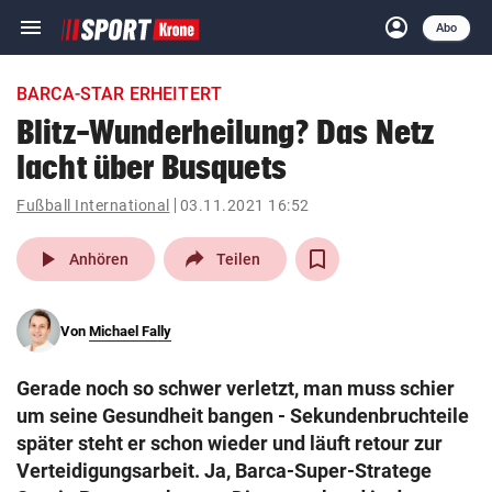
menu
account_circle
Navigation
Anmelden
Abo
close
Schließen
ein-/ausklappen
BARCA-STAR ERHEITERT
Abonnieren
Blitz-Wunderheilung? Das Netz
lacht über Busquets
account_circle
arrow_right
Anmelden
Fußball International
03.11.2021 16:52
pin_drop
arrow_right
Bundesland auswäh
Wien
play_arrow
Anhören
Teilen
bookmark
Merkliste
Von
Michael Fally
Suchbegriff
search
Gerade noch so schwer verletzt, man muss schier
eingeben
um seine Gesundheit bangen - Sekundenbruchteile
später steht er schon wieder und läuft retour zur
Verteidigungsarbeit. Ja, Barca-Super-Stratege