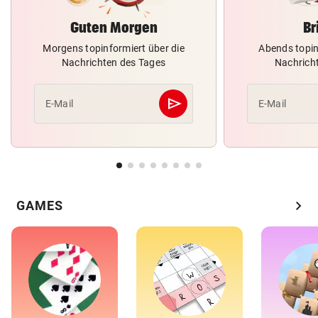
Guten Morgen
Br
Morgens topinformiert über die
Abends topin
Nachrichten des Tages
Nachrich
send
E-Mail
E-Mail
Abschicken
chevron_right
GAMES