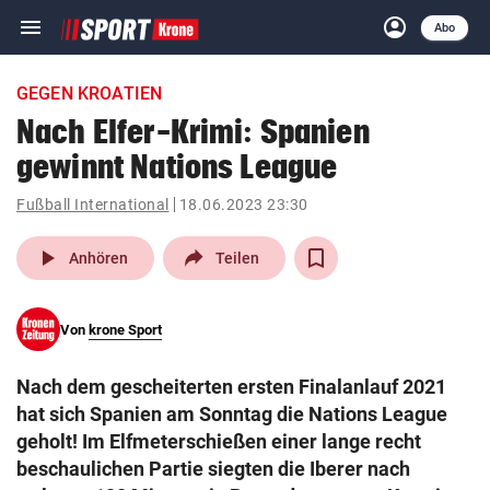
menu
account_circle
Navigation
Anmelden
Abo
close
Schließen
ein-/ausklappen
GEGEN KROATIEN
Abonnieren
Nach Elfer-Krimi: Spanien
gewinnt Nations League
account_circle
arrow_right
Anmelden
Fußball International
18.06.2023 23:30
pin_drop
arrow_right
Bundesland auswäh
Wien
play_arrow
Anhören
Teilen
bookmark
Merkliste
Von
krone Sport
Suchbegriff
search
Nach dem gescheiterten ersten Finalanlauf 2021
eingeben
hat sich Spanien am Sonntag die Nations League
geholt! Im Elfmeterschießen einer lange recht
beschaulichen Partie siegten die Iberer nach