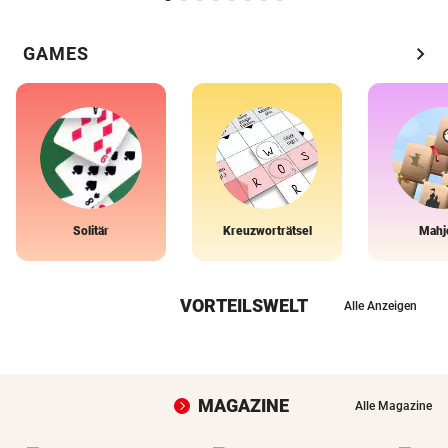
chevron_right
GAMES
Solitär
Kreuzworträtsel
Mahj
VORTEILSWELT
Alle Anzeigen
MAGAZINE
Alle Magazine