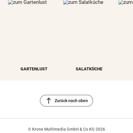
GARTENLUST
SALATKÜCHE
north
Zurück nach oben
© Krone Multimedia GmbH & Co KG 2026