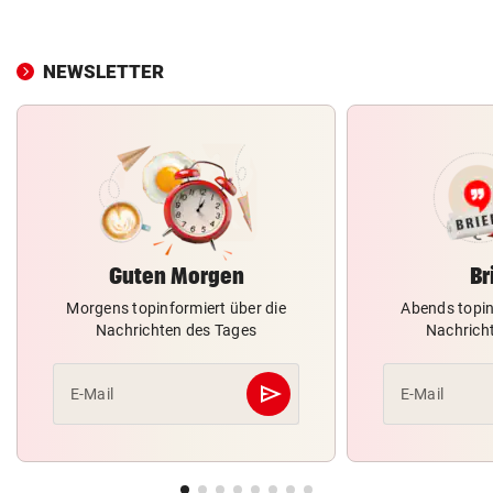
NEWSLETTER
Guten Morgen
Br
Morgens topinformiert über die
Abends topin
Nachrichten des Tages
Nachrich
send
E-Mail
E-Mail
Abschicken