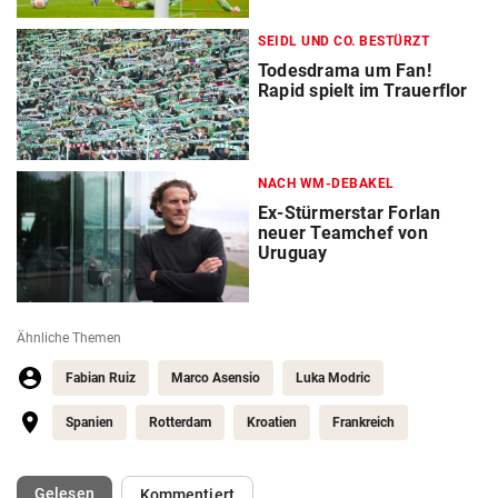
SEIDL UND CO. BESTÜRZT
Todesdrama um Fan!
Rapid spielt im Trauerflor
NACH WM-DEBAKEL
Ex-Stürmerstar Forlan
neuer Teamchef von
Uruguay
Ähnliche Themen
Fabian Ruiz
Marco Asensio
Luka Modric
Spanien
Rotterdam
Kroatien
Frankreich
(ausgewählt)
Gelesen
Kommentiert