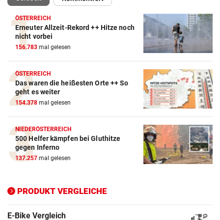
ÖSTERREICH
Erneuter Allzeit-Rekord ++ Hitze noch
Action-Cam Vergleich
nicht vorbei
156.783
mal gelesen
ZUM VERGLEICH
Crosstrainer Vergleich
ÖSTERREICH
Das waren die heißesten Orte ++ So
ZUM VERGLEICH
geht es weiter
154.378
mal gelesen
E-Bike Vergleich
ZUM VERGLEICH
NIEDERÖSTERREICH
500 Helfer kämpfen bei Gluthitze
Elektro-Scooter Vergleich
gegen Inferno
ZUM VERGLEICH
137.257
mal gelesen
Ergometer Vergleich
ZUM VERGLEICH
PRODUKT VERGLEICHE
Fahrrad Test