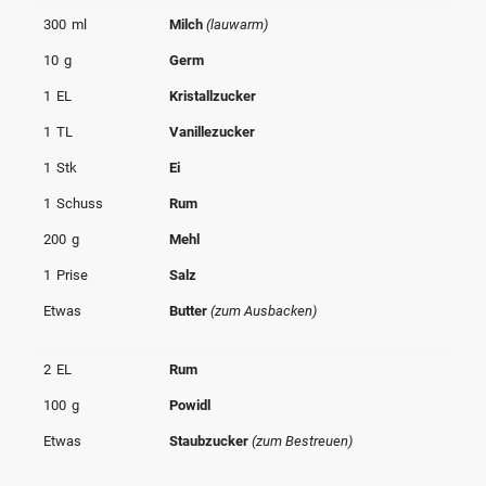
© Krone Multimedia GmbH & Co KG 2026
300
ml
Milch
(lauwarm)
Muthgasse 2, 1190 Wien
10
g
Germ
1
EL
Kristallzucker
1
TL
Vanillezucker
1
Stk
Ei
1
Schuss
Rum
200
g
Mehl
1
Prise
Salz
Etwas
Butter
(zum Ausbacken)
2
EL
Rum
100
g
Powidl
Etwas
Staubzucker
(zum Bestreuen)