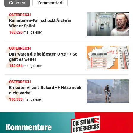
(ausgewählt)
Gelesen
Kommentiert
ÖSTERREICH
Kannibalen-Fall schockt Ärzte in
Wiener Spital
163.626
mal gelesen
ÖSTERREICH
Das waren die heißesten Orte ++ So
geht es weiter
152.054
mal gelesen
ÖSTERREICH
Erneuter Allzeit-Rekord ++ Hitze noch
nicht vorbei
150.983
mal gelesen