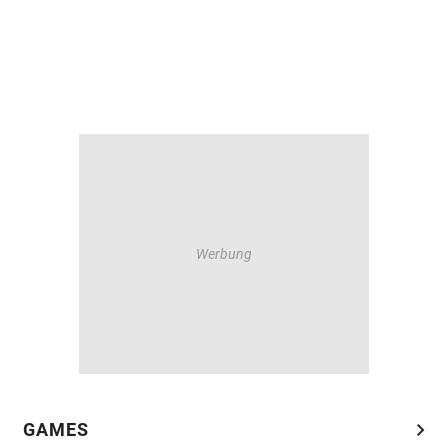
chevron_right
GAMES