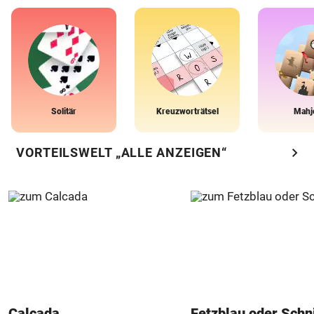
Solitär
Kreuzworträtsel
Mahj
chevron_right
VORTEILSWELT „ALLE ANZEIGEN“
Calcada
Fetzblau oder Schn