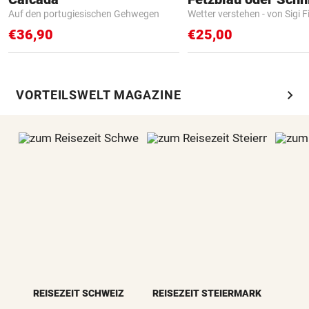
Auf den portugiesischen Gehwegen
Wetter verstehen - von Sigi F
€36,90
€25,00
chevron_right
VORTEILSWELT MAGAZINE
REISEZEIT SCHWEIZ
REISEZEIT STEIERMARK