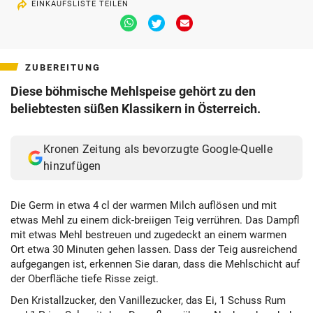
EINKAUFSLISTE TEILEN
Via
Via
Via
Whatsapp
Twitter
Email
teilen
teilen
teilen
ZUBEREITUNG
Diese böhmische Mehlspeise gehört zu den
beliebtesten süßen Klassikern in Österreich.
Kronen Zeitung als bevorzugte Google-Quelle
hinzufügen
Die Germ in etwa 4 cl der warmen Milch auflösen und mit
etwas Mehl zu einem dick-breiigen Teig verrühren. Das Dampfl
mit etwas Mehl bestreuen und zugedeckt an einem warmen
Ort etwa 30 Minuten gehen lassen. Dass der Teig ausreichend
aufgegangen ist, erkennen Sie daran, dass die Mehlschicht auf
der Oberfläche tiefe Risse zeigt.
Den Kristallzucker, den Vanillezucker, das Ei, 1 Schuss Rum