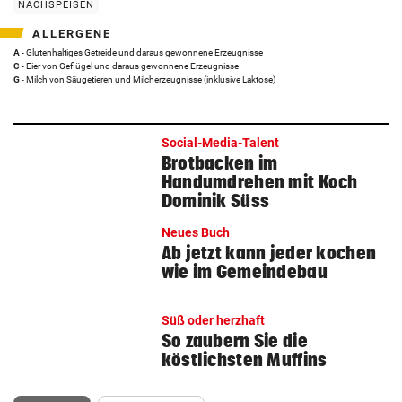
NACHSPEISEN
ALLERGENE
A
- Glutenhaltiges Getreide und daraus gewonnene Erzeugnisse
C
- Eier von Geflügel und daraus gewonnene Erzeugnisse
G
- Milch von Säugetieren und Milcherzeugnisse (inklusive Laktose)
Social-Media-Talent
Brotbacken im
Handumdrehen mit Koch
Dominik Süss
Neues Buch
Ab jetzt kann jeder kochen
wie im Gemeindebau
Süß oder herzhaft
So zaubern Sie die
köstlichsten Muffins