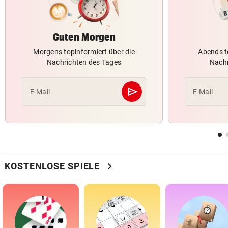
Guten Morgen
Morgens topinformiert über die
Abends t
Nachrichten des Tages
Nachr
send
E-Mail
E-Mail
Abschicken
chevron_right
KOSTENLOSE SPIELE