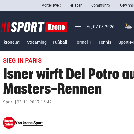
Vorteilswelt
ePaper
Community
Gewinns
close
Schließen
menu
Menü aufklappen
Fr., 07.08.2026
Abonnieren
krone.at
Streaming
Fußball
Formel 1
Tennis
Sport-M
account_circle
arrow_right
Anmelden
SIEG IN PARIS
pin_drop
arrow_right
Bundesland auswäh
Wien
Isner wirft Del Potro 
bookmark
Merkliste
Masters-Rennen
Suchbegriff
Sport
03.11.2017 16:42
search
eingeben
Von
krone Sport