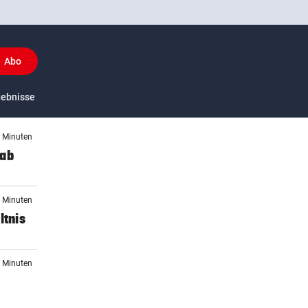
Abo
y
gebnisse
US-Sport
7 Minuten
 ab
2 Minuten
ltnis
2 Minuten
n