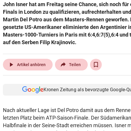
John Isner hat am Freitag seine Chance, sich noch für
© Krone Multimedia GmbH & Co KG 2026
Finals in London zu qualifizieren, aufrechterhalten und
Muthgasse 2, 1190 Wien
Martin Del Potro aus dem Masters-Rennen geworfen.
gesetzte US-Amerikaner eliminierte den Argentinier i
Masters-1000-Turniers in Paris mit 6:4,6:7(5),6:4 und t
auf den Serben Filip Krajinovic.
play_arrow
Artikel anhören
Teilen
Kronen Zeitung als bevorzugte Google-Q
Nach aktueller Lage ist Del Potro damit aus dem Renn
letzten Platz beim ATP-Saison-Finale. Der Südamerikan
Halbfinale in der Seine-Stadt erreichen müssen. Isner 