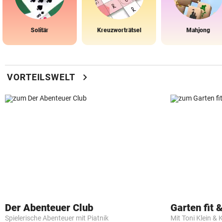
Solitär
Kreuzworträtsel
Mahjong
chevron_right
VORTEILSWELT
Der Abenteuer Club
Garten fit &
Spielerische Abenteuer mit Piatnik
Mit Toni Klein & 