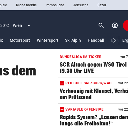
piele
Krone mobile
Immosuche
Jobsuche
Bazar
search
account_circle
Menü aufklappen
Suchen
30°C
Wien
ix
Motorsport
Wintersport
Ski Alpin
Handball
Eishocke
Er
BUNDESLIGA IM TICKER
vor 
len
SCR Altach gegen WSG Tirol
aus dem
19.30 Uhr LIVE
RED BULL SALZBURG/WAC
vor 2
Verhounig mit Klausel, Verhä
am Prüfstand
VARIABLE OFFENSIVE
vor 2
Rapids System? „Lassen de
Jungs alle Freiheiten!“