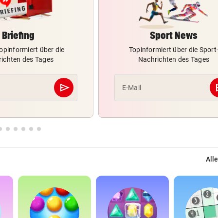
Briefing
Sport News
opinformiert über die
Topinformiert über die Sport
ichten des Tages
Nachrichten des Tages
send
s
E-Mail
Abschicken
Alle