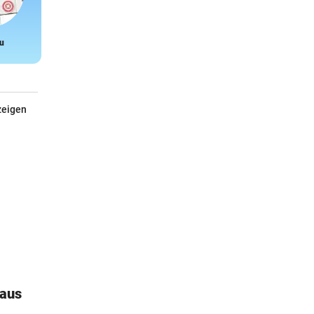
u
Snake
zeigen
haus
Malen nach Zahlen Dinosaurier
Kreativer Malspaß für Kinder