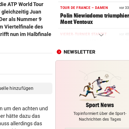
 die ATP World Tour
TOUR DE FRANCE – DAMEN
vor 3
 gleichzeitig Juan
Polin Niewiadoma triumphie
 Der als Nummer 9
Mont Ventoux
m Viertelfinale des
rifft nun im Halbfinale
VIERER-TURNIER STARTET
vor 4
Austria und SKN hoffen auf E
ins CL-Playoff
NEWSLETTER
AUSTRIA WIEN
vor 5
Mutiges Hollywood wird zur
violetten Realität
SCHONUNG ANGESAGT
vor 5
uelle hinzufügen
Operation bei ÖSV-Skistar
erfolgreich verlaufen!
Sport News
en um den achten und
Topinformiert über die Sport-
VOR FOOTBALL-MATCH
er hätte dazu das
Nachrichten des Tages
Wikinger entern Museum: „
muss allerdings das
hat Spaß gemacht!“