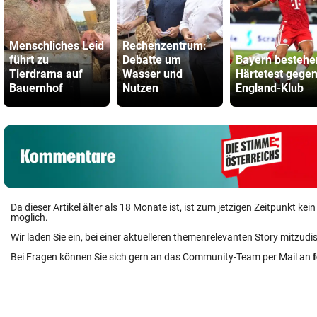
Menschliches Leid
Rechenzentrum:
führt zu
Debatte um
Bayern bestehe
Tierdrama auf
Wasser und
Härtetest gege
Bauernhof
Nutzen
England-Klub
Da dieser Artikel älter als 18 Monate ist, ist zum jetzigen Zeitpunkt k
möglich.
Wir laden Sie ein, bei einer aktuelleren themenrelevanten Story mitzudi
Bei Fragen können Sie sich gern an das Community-Team per Mail an