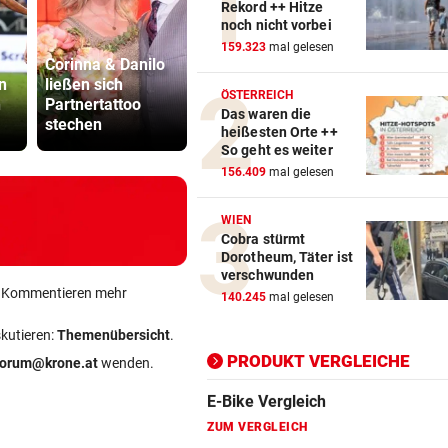
Rekord ++ Hitze
noch nicht vorbei
Action-Cam Vergleich
159.323
mal gelesen
Corinna & Danilo
Stiefvater wegen
ZUM VERGLEICH
n
ließen sich
Gewalt an
ÖBB-Odyss
ÖSTERREICH
n
Partnertattoo
Ziehtochter vor
„Haben un
Das waren die
Crosstrainer Vergleich
stechen
Gericht
sterben las
heißesten Orte ++
ZUM VERGLEICH
So geht es weiter
156.409
mal gelesen
E-Bike Vergleich
ZUM VERGLEICH
WIEN
Cobra stürmt
Elektro-Scooter Vergleich
Dorotheum, Täter ist
verschwunden
ZUM VERGLEICH
ein Kommentieren mehr
140.245
mal gelesen
Ergometer Vergleich
skutieren:
Themenübersicht
.
ZUM VERGLEICH
PRODUKT VERGLEICHE
forum@krone.at
wenden.
Fahrrad Test
ZUM VERGLEICH