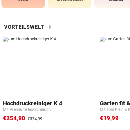
chevron_right
VORTEILSWELT
Hochdruckreiniger K 4
Garten fit &
Mit PremiumFlex-Schlauch
Mit Toni Klein & 
€254,90
€19,99
€374,99