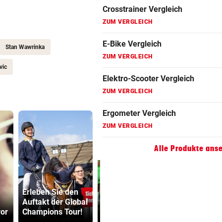
Fahrradanhänger Vergleich
ZUM VERGLEICH
Stan Wawrinka
Faszienrolle Vergleich
ZUM VERGLEICH
vic
Hoverboard Vergleich
ZUM VERGLEICH
Kinderfahrrad Vergleich
ZUM VERGLEICH
Alle Produkte ans
Erleben Sie den
Prognose: Ein
Kinderverbo
Auftakt der Global
Titelfavorit und
Studio: Vie
or
Champions Tour!
viele Unbekannte
für Betreib