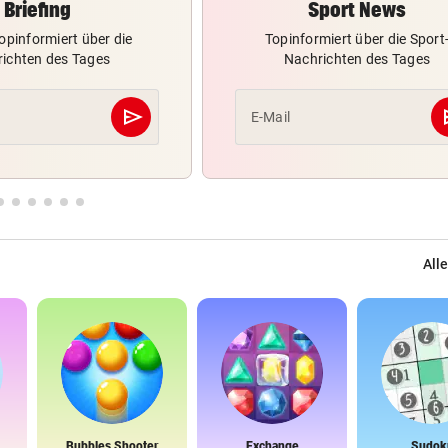
Briefing
Sport News
opinformiert über die
Topinformiert über die Sport
ichten des Tages
Nachrichten des Tages
send
s
E-Mail
Abschicken
Alle
Bubbles Shooter
Exchange
Sudok