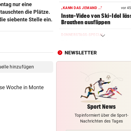
ontag nur eine
„KANN DAS JEMAND ...“
vor 4
tauschten die Plätze.
Insta-Video von Ski-Idol läs
ie siebente Stelle ein.
Braathen ausflippen
DONNERSTAGS-SPECIAL
Erleben Sie den Auftakt der 
Champions Tour!
NEWSLETTER
HIT IN SALZBURG SCHULD
uelle hinzufügen
Ungewöhnlich! Warum Rapid
schon um 18 Uhr spielt
ese Woche in Monte
NACH OPERATION
Youngster Maxi Taucher be
Nummer 1 erneut
Sport News
Topinformiert über die Sport-
SOMMERCUP 2026
Nachrichten des Tages
LIVE: Harder Handballfest mi
Kiel, Lemgo & Kriens