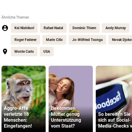
Ähnliche Themen
Kei Nishikori
Rafael Nadal
Dominic Thiem
Andy Murray
Roger Federer
Marin Cilic
Jo-Wilfried Tsonga
Novak Djoko
Monte Carlo
USA
Aggro-Affe
Bekommen
verletzte 18
Mütter genug
So bereiten Sie
Menschen:
Unterstützung
sich auf Social-
Eingefangen!
vom Staat?
Media-Checks v