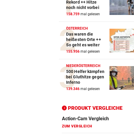
Rekord ++ Hitze
noch nicht vorbei
158.759
mal gelesen
Action-Cam Vergleich
ZUM VERGLEICH
ÖSTERREICH
Das waren die
Crosstrainer Vergleich
heißesten Orte ++
So geht es weiter
ZUM VERGLEICH
155.956
mal gelesen
E-Bike Vergleich
NIEDERÖSTERREICH
ZUM VERGLEICH
500 Helfer kämpfen
bei Gluthitze gegen
Elektro-Scooter Vergleich
Inferno
139.346
mal gelesen
ZUM VERGLEICH
Ergometer Vergleich
PRODUKT VERGLEICHE
ZUM VERGLEICH
Fahrrad Test
ZUM VERGLEICH