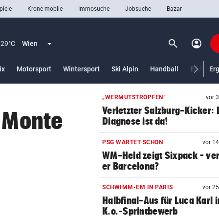
piele
Krone mobile
Immosuche
Jobsuche
Bazar
search
account_circle
Menü aufklappen
Suchen
29°C
Wien
ix
Motorsport
Wintersport
Ski Alpin
Handball
Eishocke
Er
„WERMUTSTROPFEN“
vor 
len
Verletzter Salzburg-Kicker: 
n Monte
Diagnose ist da!
PSG WARTET SCHON
vor 1
WM-Held zeigt Sixpack – ver
er Barcelona?
SCHWIMM-EM IN PARIS
vor 2
Halbfinal-Aus für Luca Karl 
K.o.-Sprintbewerb