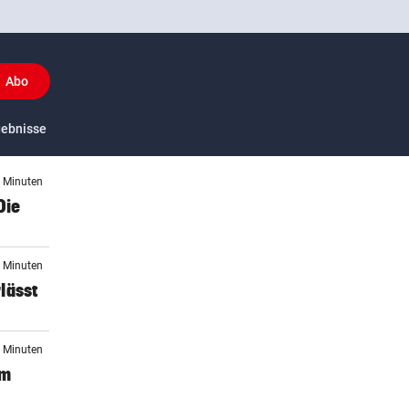
Abo
y
gebnisse
US-Sport
3 Minuten
Die
4 Minuten
lässt
5 Minuten
im