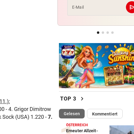
se
E-Mail
PLÖTZLICH MIT DABEI
Thiem überrascht ÖFB-Legi
im Trainingslager
APPELL IM LUXUS-HOTEL
Bayern mahnt Konkurrenz: 
kann es nicht sein!“
chevron_right
TOP 3
11.):
00 - 4. Grigor Dimitrow
(ausgewählt)
Gelesen
Kommentiert
ck Sock (USA) 1.220 -
7.
ÖSTERREICH
Erneuter Allzeit-