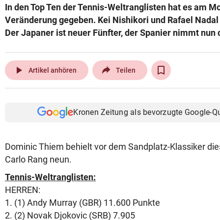
In den Top Ten der Tennis-Weltranglisten hat es am M
© Krone Multimedia GmbH & Co KG 2026
Veränderung gegeben. Kei Nishikori und Rafael Nadal 
Muthgasse 2, 1190 Wien
Der Japaner ist neuer Fünfter, der Spanier nimmt nun d
play_arrow
Artikel anhören
Teilen
Kronen Zeitung als bevorzugte Google-Q
Dominic Thiem behielt vor dem Sandplatz-Klassiker di
Carlo Rang neun.
Tennis-Weltranglisten:
HERREN:
1. (1) Andy Murray (GBR) 11.600 Punkte
2. (2) Novak Djokovic (SRB) 7.905