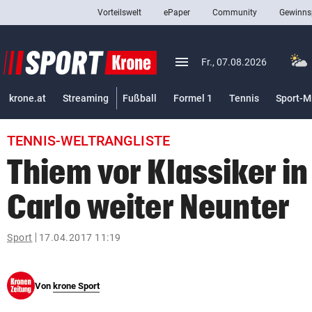
Vorteilswelt
ePaper
Community
Gewinns
close
Schließen
menu
Menü aufklappen
Fr., 07.08.2026
Abonnieren
krone.at
Streaming
Fußball
Formel 1
Tennis
Sport-M
account_circle
arrow_right
Anmelden
TENNIS-WELTRANGLISTE
pin_drop
arrow_right
Bundesland auswäh
Wien
Thiem vor Klassiker i
bookmark
Merkliste
Carlo weiter Neunter
Suchbegriff
Sport
17.04.2017 11:19
search
eingeben
Von
krone Sport