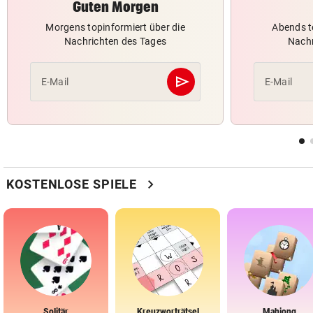
Guten Morgen
Morgens topinformiert über die
Abends t
Nachrichten des Tages
Nachr
send
E-Mail
E-Mail
Abschicken
chevron_right
KOSTENLOSE SPIELE
Solitär
Kreuzworträtsel
Mahjong