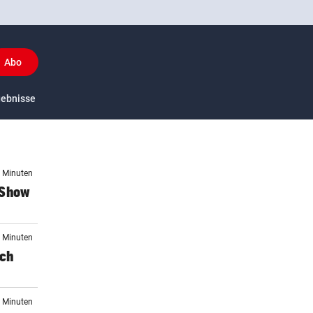
Abo
y
gebnisse
US-Sport
4 Minuten
 Show
7 Minuten
ich
7 Minuten