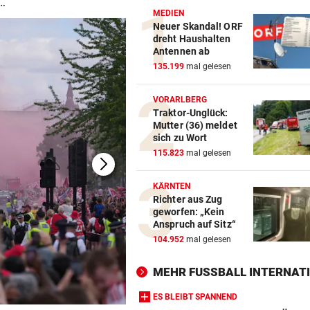
 …
MEDIEN
Neuer Skandal! ORF
dreht Haushalten
Antennen ab
135.199
mal gelesen
VORARLBERG
Traktor-Unglück:
Mutter (36) meldet
sich zu Wort
115.823
mal gelesen
KÄRNTEN
Richter aus Zug
geworfen: „Kein
Anspruch auf Sitz“
104.952
mal gelesen
MEHR FUSSBALL INTERNATI
ES BLEIBT SPANNEND