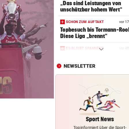
„Das sind Leistungen von
unschätzbar hohem Wert“
SCHON ZUM AUFTAKT
vor 1
Topbesuch bis Tormann-Roo
Diese Liga „brennt“
ES BLEIBT SPANNEND
vor 4
Alaba & Co.: So steht es um
Österreichs WM-Fahrer!
NEWSLETTER
FUSSBALL-SPEKTAKEL
Der Supercup lässt die Kass
Salzburg klingeln
VEILCHEN AM BODEN
geste
LASK fügt FAK zweite Pleite 
zweiten Spiel zu
Sport News
Topinformiert über die Sport-
AUSTRIA IM PECH
geste