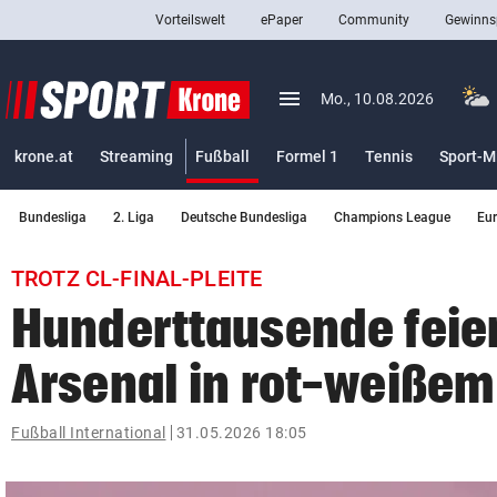
Vorteilswelt
ePaper
Community
Gewinns
close
Schließen
menu
Menü aufklappen
Mo., 10.08.2026
Abonnieren
(ausgewählt)
krone.at
Streaming
Fußball
Formel 1
Tennis
Sport-M
account_circle
arrow_right
Anmelden
Bundesliga
2. Liga
Deutsche Bundesliga
Champions League
Eu
pin_drop
arrow_right
Bundesland auswäh
Wien
TROTZ CL-FINAL-PLEITE
bookmark
Merkliste
Hunderttausende feie
Arsenal in rot-weißem
Suchbegriff
search
eingeben
Fußball International
31.05.2026 18:05