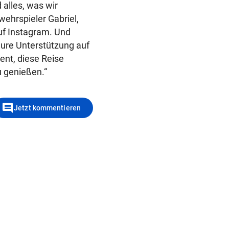
 alles, was wir
ehrspieler Gabriel,
uf Instagram. Und
eure Unterstützung auf
ent, diese Reise
u genießen.“
comment
Jetzt kommentieren
(Bild: AP/Kin Cheung)