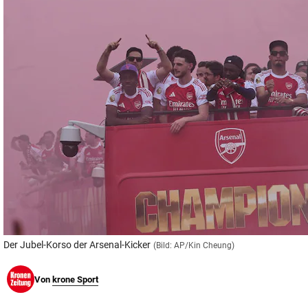
© Krone Multimedia GmbH & Co KG 2026
Muthgasse 2, 1190 Wien
Der Jubel-Korso der Arsenal-Kicker
(Bild: AP/Kin Cheung)
Von
krone Sport