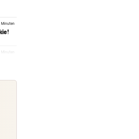
7 Minuten
kie!
8 Minuten
03:10
en in
rn, 18:57
Guten Morgen
im
Morgens topinformiert über die
Nachrichten des Tages
rn, 18:54