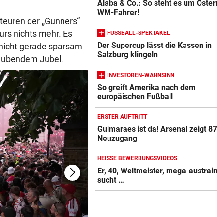
Alaba & Co.: So steht es um Öster
(Bild: AFP/CARLOS JASSO)
WM-Fahrer!
teuren der „Gunners“
urs nichts mehr. Es
FUSSBALL-SPEKTAKEL
Der Supercup lässt die Kassen in
nicht gerade sparsam
Salzburg klingeln
täubendem Jubel.
INVESTOREN-WAHNSINN
So greift Amerika nach dem
europäischen Fußball
ERSTER AUFTRITT
Guimaraes ist da! Arsenal zeigt 8
Neuzugang
HEISSE BEWERBUNGSVIDEOS
Er, 40, Weltmeister, mega-austrain
sucht …