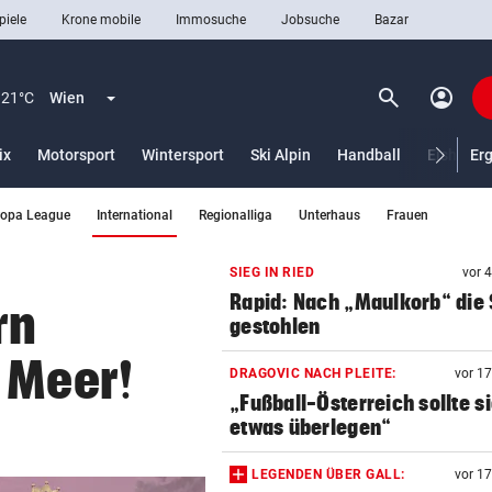
piele
Krone mobile
Immosuche
Jobsuche
Bazar
search
account_circle
Menü aufklappen
Suchen
21°C
Wien
ix
Motorsport
Wintersport
Ski Alpin
Handball
Eishocke
Er
(ausgewählt)
ropa League
International
Regionalliga
Unterhaus
Frauen
len
SIEG IN RIED
vor 
Rapid: Nach „Maulkorb“ die
rn
gestohlen
 Meer!
DRAGOVIC NACH PLEITE:
vor 1
„Fußball-Österreich sollte s
etwas überlegen“
LEGENDEN ÜBER GALL:
vor 1