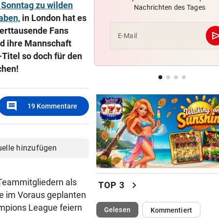
f Sonntag zu wilden
Nachrichten des Tages
Latte, zwei aberkannte Tore,
aben,
in London hat es
Saljic verletzt, Rot
erttausende Fans
se
E-Mail
d ihre Mannschaft
VOR RAIMUND
geste
Titel so doch für den
Daniel Tschofenig: Doppelsc
in Courchevel
chen!
GAK WAR GROSS DA
geste
„Gegen LASK noch wie klein
comment
19
Kommentare
Buben ausgeschaut!“
uelle hinzufügen
Teammitgliedern als
chevron_right
TOP 3
ge im Voraus geplanten
mpions League feiern
(ausgewählt)
Gelesen
Kommentiert