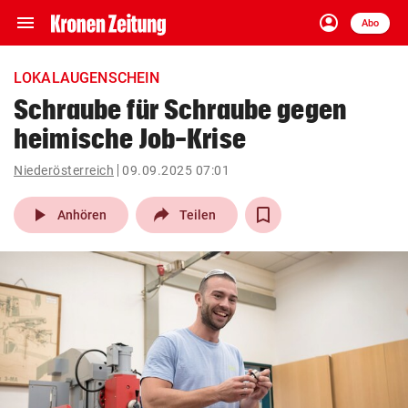
menu
account_circle
Navigation
Anmelden
Abo
close
Schließen
ein-/ausklappen
LOKALAUGENSCHEIN
Abonnieren
Schraube für Schraube gegen
heimische Job-Krise
account_circle
arrow_right
Anmelden
Niederösterreich
09.09.2025 07:01
pin_drop
arrow_right
Bundesland auswäh
Wien
play_arrow
Anhören
Teilen
bookmark
Merkliste
Suchbegriff
search
eingeben