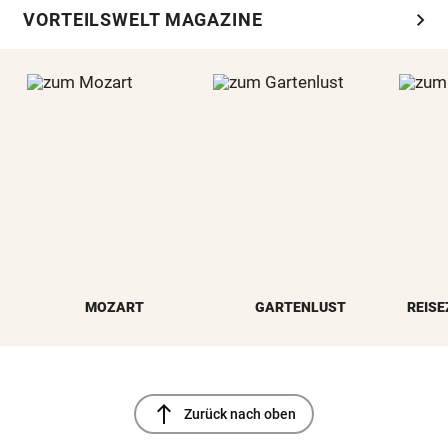
chevron_right
VORTEILSWELT MAGAZINE
MOZART
GARTENLUST
REISE
north
Zurück nach oben