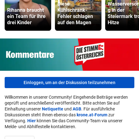
Diese
Wasserverso
Rihanna braucht
Kühlschrank-
g in der
ein Team für ihre
Fehler schlagen
Steiermark tr
drei Kinder
auf den Magen
Hitze
Einloggen, um an der Diskussion teilzunehmen
Willkommen in unserer Community! Eingehende Beiträge werden
geprüft und anschließend veröffentlicht. Bitte achten Sie auf
Einhaltung unserer
Netiquette
und
AGB
. Für ausführliche
Diskussionen steht Ihnen ebenso das
krone.at-Forum
zur
Verfügung.
Hier
können Sie das Community-Team via unserer
Melde- und Abhilfestelle kontaktieren.