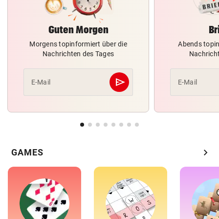
Guten Morgen
Br
Morgens topinformiert über die
Abends topin
Nachrichten des Tages
Nachrich
send
E-Mail
E-Mail
Abschicken
chevron_right
GAMES