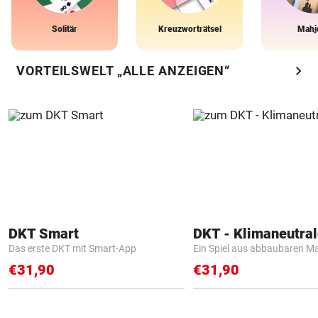
Solitär
Kreuzworträtsel
Mahj
chevron_right
VORTEILSWELT „ALLE ANZEIGEN“
DKT Smart
Das erste DKT mit Smart-App
Ein Spiel aus abbaubaren Ma
€31,90
€31,90