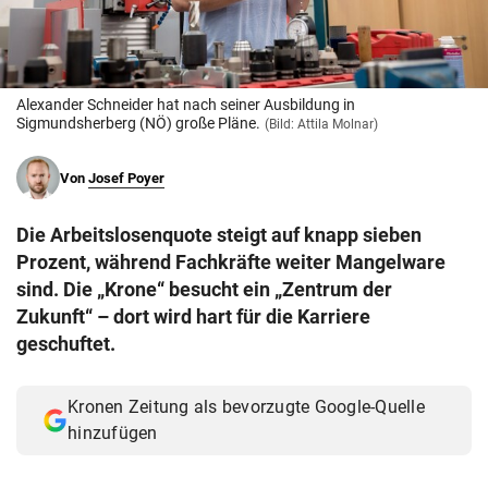
© Krone Multimedia GmbH & Co KG 2026
Muthgasse 2, 1190 Wien
Alexander Schneider hat nach seiner Ausbildung in
Sigmundsherberg (NÖ) große Pläne.
(Bild: Attila Molnar)
Von
Josef Poyer
Die Arbeitslosenquote steigt auf knapp sieben
Prozent, während Fachkräfte weiter Mangelware
sind. Die „Krone“ besucht ein „Zentrum der
Zukunft“ – dort wird hart für die Karriere
geschuftet.
Kronen Zeitung als bevorzugte Google-Quelle
hinzufügen