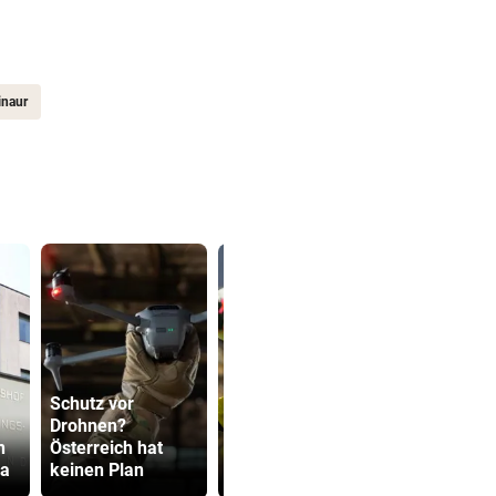
inaur
Schutz vor
Mutiges
Drohnen?
Hollywood wird
Sager wirkt
n
Österreich hat
zur violetten
Mütter-Auf
sa
keinen Plan
Realität
gegen Kanz