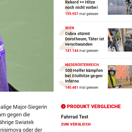
Rekord ++ Hitze
noch nicht vorbei
Action-Cam Vergleich
159.957
mal gelesen
ZUM VERGLEICH
WIEN
Cobra stürmt
Crosstrainer Vergleich
Dorotheum, Täter ist
ZUM VERGLEICH
verschwunden
141.144
mal gelesen
E-Bike Vergleich
ZUM VERGLEICH
NIEDERÖSTERREICH
500 Helfer kämpfen
Elektro-Scooter Vergleich
bei Gluthitze gegen
Inferno
ZUM VERGLEICH
140.481
mal gelesen
Ergometer Vergleich
ZUM VERGLEICH
PRODUKT VERGLEICHE
malige Major-Siegerin
kam gegen die
Fahrrad Test
Jährige Swiatek
ZUM VERGLEICH
nisimova oder der