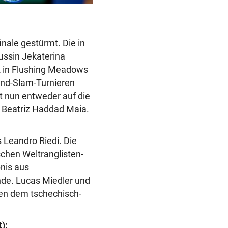
inale gestürmt. Die in
ussin Jekaterina
2 in Flushing Meadows
rand-Slam-Turnieren
fft nun entweder auf die
 Beatriz Haddad Maia.
Leandro Riedi. Die
chen Weltranglisten-
bnis aus
nde. Lucas Miedler und
en dem tschechisch-
):