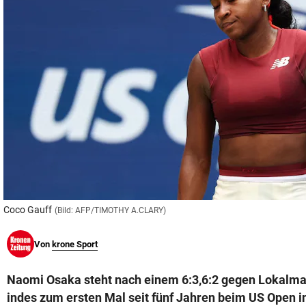
© Krone Multimedia GmbH & Co KG 2026
Muthgasse 2, 1190 Wien
Coco Gauff
(Bild: AFP/TIMOTHY A.CLARY)
Von
krone Sport
Naomi Osaka steht nach einem 6:3,6:2 gegen Lokalma
indes zum ersten Mal seit fünf Jahren beim US Open i