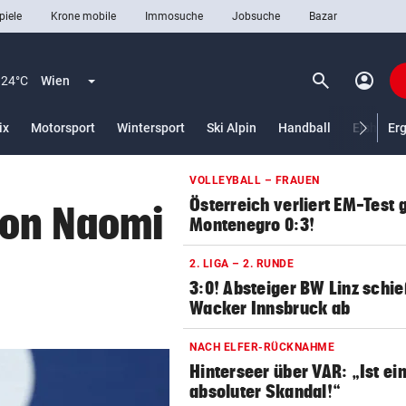
piele
Krone mobile
Immosuche
Jobsuche
Bazar
search
account_circle
Menü aufklappen
Suchen
24°C
Wien
lt)
ix
Motorsport
Wintersport
Ski Alpin
Handball
Eishocke
Er
VOLLEYBALL – FRAUEN
len
Österreich verliert EM-Test
von Naomi
Montenegro 0:3!
2. LIGA – 2. RUNDE
3:0! Absteiger BW Linz schie
Wacker Innsbruck ab
NACH ELFER-RÜCKNAHME
Hinterseer über VAR: „Ist ei
absoluter Skandal!“