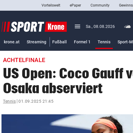
Vorteilswelt
ePaper
Community
Gewinns
close
Schließen
menu
Menü aufklappen
Sa., 08.08.2026
Abonnieren
(ausgewäh
krone.at
Streaming
Fußball
Formel 1
Tennis
Sport-M
account_circle
arrow_right
Anmelden
ACHTELFINALE
pin_drop
arrow_right
Bundesland auswäh
Wien
US Open: Coco Gauff 
bookmark
Merkliste
Osaka abserviert
Suchbegriff
Tennis
01.09.2025 21:45
search
eingeben