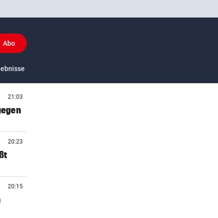
Abo
y
gebnisse
US-Sport
21:03
 gegen
20:23
ßt
20:15
n