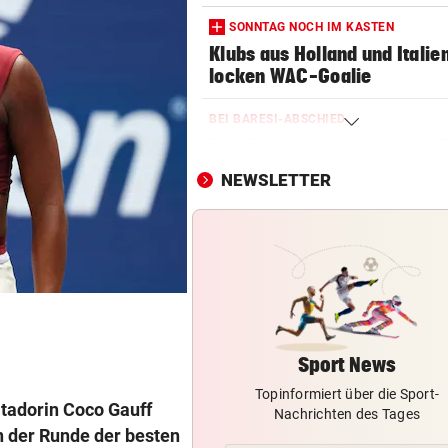
SONNTAG NOCH IM KASTEN
Klubs aus Holland und Italie
locken WAC-Goalie
BEI BARESI-ABSCHIED
Brasilien-Legende schockt 
mit Mallet-Finger
NEWSLETTER
LÄNDLE-KICKER SIEGEN
3:1 nach 0:1! Altach dreht De
gegen WSG Tirol
NACH WIEN AUF MYKONOS
Luxus am Meer! Sabalenka
gewährt private Einblicke
Sport News
Topinformiert über die Sport-
FUSSBALL-FANS FEIERN
tadorin Coco Gauff
Nachrichten des Tages
Hochgefühle dank Comebac
n der Runde der besten
eines Kult-Sponsors