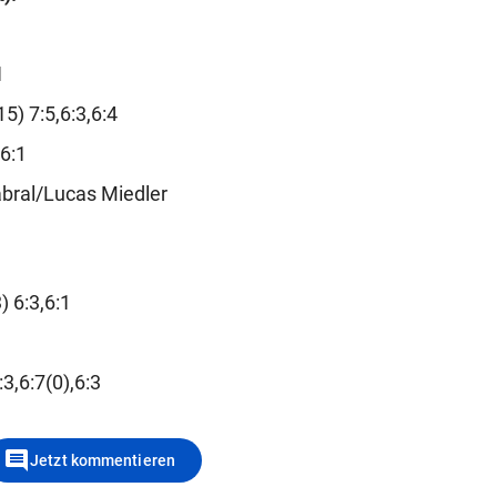
1
5) 7:5,6:3,6:4
6:1
bral/Lucas Miedler
 6:3,6:1
3,6:7(0),6:3
comment
Jetzt kommentieren