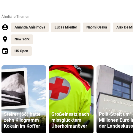
Ähnliche Themen
Amanda Anisimova
Lucas Miedler
Naomi Osaka
Alex De M
New York
US Open
Steirer (68) hatte
Großeinsatz nach
Polit-Streit um
zehn Kilogramm
missglücktem
Millionen Euro i
Kokain im Koffer
Überholmanöver
der Landeskas