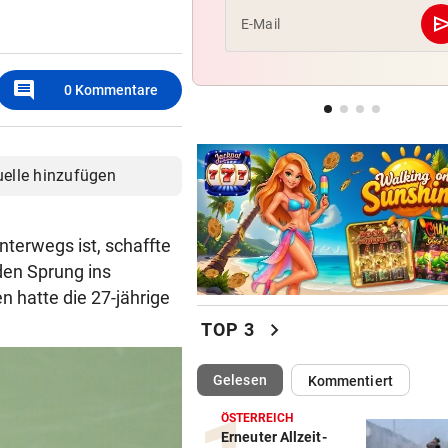
se
E-Mail
LIEFERING VERLIERT
Enttäuschende Zweitliga-
comment
Rückkehr nach Grödig
0
Kommentare
2. LIGA – 2. RUNDE
Fehlstart komplett! Nächste 
uelle hinzufügen
für St. Pölten
nterwegs ist, schaffte
den Sprung ins
n hatte die 27-jährige
chevron_right
TOP 3
(ausgewählt)
Gelesen
Kommentiert
ÖSTERREICH
Erneuter Allzeit-