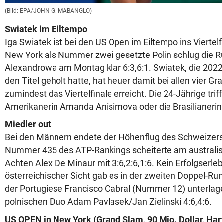
(Bild: EPA/JOHN G. MABANGLO)
Swiatek im Eiltempo
Iga Swiatek ist bei den US Open im Eiltempo ins Viertelf
New York als Nummer zwei gesetzte Polin schlug die R
Alexandrowa am Montag klar 6:3,6:1. Swiatek, die 202
den Titel geholt hatte, hat heuer damit bei allen vier G
zumindest das Viertelfinale erreicht. Die 24-Jährige tri
Amerikanerin Amanda Anisimova oder die Brasilianerin
Miedler out
Bei den Männern endete der Höhenflug des Schweizers 
Nummer 435 des ATP-Rankings scheiterte am australis
Achten Alex De Minaur mit 3:6,2:6,1:6. Kein Erfolgserle
österreichischer Sicht gab es in der zweiten Doppel-Ru
der Portugiese Francisco Cabral (Nummer 12) unterlag
polnischen Duo Adam Pavlasek/Jan Zielinski 4:6,4:6.
US OPEN in New York (Grand Slam, 90 Mio. Dollar, Hart