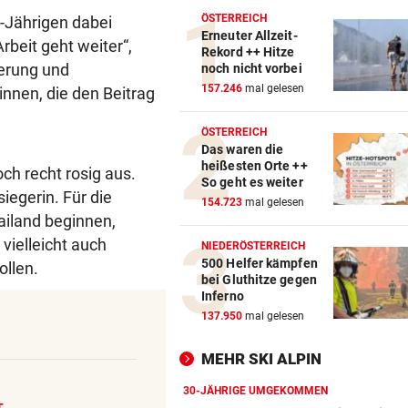
ÖSTERREICH
35-Jährigen dabei
Erneuter Allzeit-
rbeit geht weiter“,
Rekord ++ Hitze
terung und
noch nicht vorbei
157.246
mal gelesen
innen, die den Beitrag
ÖSTERREICH
Das waren die
heißesten Orte ++
ch recht rosig aus.
So geht es weiter
iegerin. Für die
154.723
mal gelesen
ailand beginnen,
vielleicht auch
NIEDERÖSTERREICH
500 Helfer kämpfen
ollen.
bei Gluthitze gegen
Inferno
137.950
mal gelesen
MEHR SKI ALPIN
30-JÄHRIGE UMGEKOMMEN
T