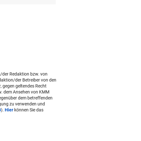
s/der Redaktion bzw. von
daktion/der Betreiber von den
r, gegen geltendes Recht
w. dem Ansehen von KMM
gegenüber dem betreffenden
lgung zu verwenden und
B
).
Hier
können Sie das