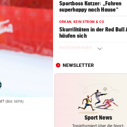
Sportboss Katzer: „Fahren
superhappy nach Hause“
ORKAN, KEIN STROM & CO
Skurrilitäten in der Red Bull
häufen sich
WASSERSPRINGEN
Knoll bei EM Achter vom Tur
Lotfi auf Rang 12!
NEWSLETTER
SCHON NÄCHSTE SAISON
F1-Boss verrät: Es wird mehr
Sprintrennen geben
CONFERENCE LEAGUE
at?
(Bild: GEPA)
Sieg! Austria stößt die Tür z
Play-off weit auf
Sport News
Topinformiert über die Sport-
MITTEN IN HITZEWELLE