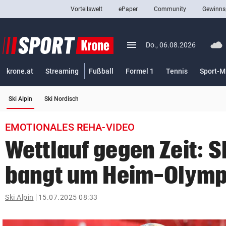
Vorteilswelt
ePaper
Community
Gewinns
close
Schließen
menu
Menü aufklappen
Do., 06.08.2026
Abonnieren
krone.at
Streaming
Fußball
Formel 1
Tennis
Sport-M
account_circle
arrow_right
Anmelden
(ausgewählt)
Ski Alpin
Ski Nordisch
pin_drop
arrow_right
Bundesland auswäh
Wien
EMOTIONALES REHA-VIDEO
bookmark
Merkliste
Wettlauf gegen Zeit: S
bangt um Heim-Olymp
Suchbegriff
search
eingeben
Ski Alpin
15.07.2025 08:33