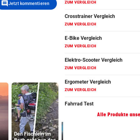
comment
Jetzt kommentieren
Fahrrad Test
ZUM VERGLEICH
Fahrradanhänger Vergleich
ZUM VERGLEICH
Faszienrolle Vergleich
ZUM VERGLEICH
Hoverboard Vergleich
ZUM VERGLEICH
Kinderfahrrad Vergleich
ZUM VERGLEICH
Alle Produkte ans
Katzentöter
Den Fischlein im
Lange Haftstrafen
Anwalt: „Ni