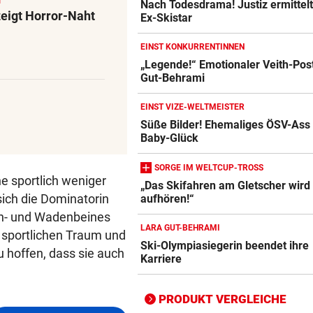
Nach Todesdrama! Justiz ermittel
zeigt Horror-Naht
Ex-Skistar
EINST KONKURRENTINNEN
„Legende!“ Emotionaler Veith-Post
Gut-Behrami
Action-Cam Vergleich
ZUM VERGLEICH
EINST VIZE-WELTMEISTER
Süße Bilder! Ehemaliges ÖSV-Ass
Crosstrainer Vergleich
Baby-Glück
ZUM VERGLEICH
SORGE IM WELTCUP-TROSS
E-Bike Vergleich
e sportlich weniger
„Das Skifahren am Gletscher wird
ZUM VERGLEICH
sich die Dominatorin
aufhören!“
en- und Wadenbeines
Elektro-Scooter Vergleich
LARA GUT-BEHRAMI
n sportlichen Traum und
Ski-Olympiasiegerin beendet ihre
ZUM VERGLEICH
 hoffen, dass sie auch
Karriere
Ergometer Vergleich
ZUM VERGLEICH
PRODUKT VERGLEICHE