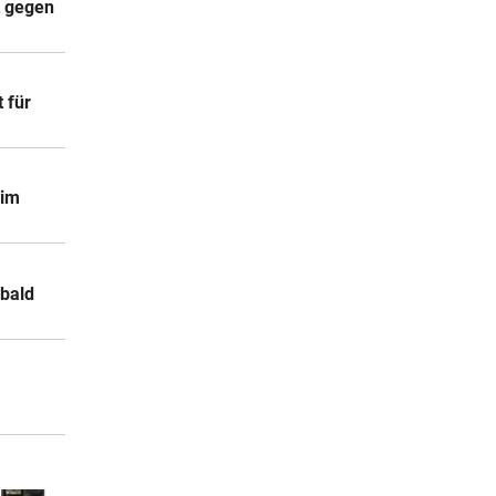
t gegen
 für
 im
 bald