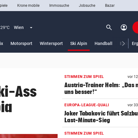
piele
Krone mobile
Immosuche
Jobsuche
Bazar
search
account_circle
Menü aufklappen
Suchen
29°C
Wien
(ausgewählt)
ix
Motorsport
Wintersport
Ski Alpin
Handball
Eishocke
Er
len
STIMMEN ZUM SPIEL
vor 1
Austria-Trainer Helm: „Das
ki-Ass
uns besser!“
ia
EUROPA-LEAGUE-QUALI
vor 3
Joker Tabakovic führt Salzbu
Last-Minute-Sieg
STIMMEN ZUM SPIEL