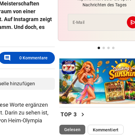
 Meisterschaften
Nachrichten des Tages
Irre! Salzburg – Pafos wegen
Traum von einer
Sintflut unterbrochen
. Auf Instagram zeigt
se
E-Mail
amm. Und doch, es
RADSPORT
Reusser vor Ventoux-Etappe
weiter im Gelben Trikot
KEIN ARSENAL-WECHSEL
comment
0
Kommentare
Vinicius Jr. verlängert bei Re
Madrid bis 2032
uelle hinzufügen
diese Worte ergänzen
. Darin zu sehen ist,
chevron_right
TOP 3
m von Heim-Olympia
(ausgewählt)
Gelesen
Kommentiert