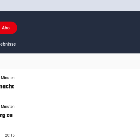
Abo
y
gebnisse
US-Sport
2 Minuten
 macht
3 Minuten
rg zu
20:15