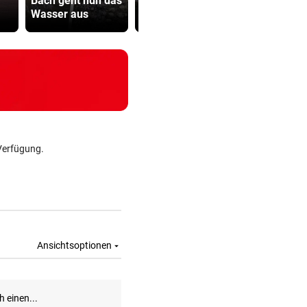
Bach geht nun das
für Berichte über
viel Hass
Wasser aus
Waffenengpässe
begegnet“
Verfügung.