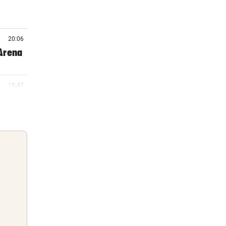
20:06
 Arena
19:47
m ++
19:46
19:24
um
Guten Morgen
Morgens topinformiert über die
19:16