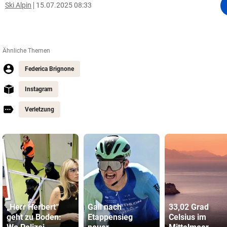
Ski Alpin
15.07.2025 08:33
Ähnliche Themen
Federica Brignone
Instagram
Verletzung
„Herr Herbert“
Gall nach
33,02 Grad
geht zu Boden:
Etappensieg
Celsius im