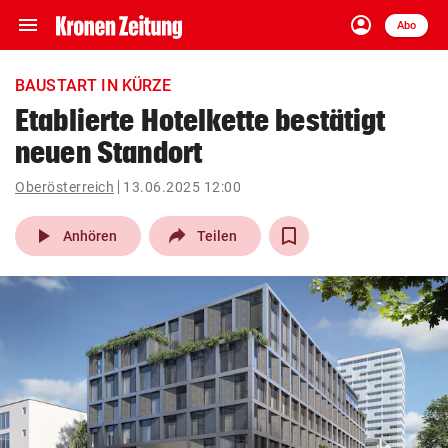
menu
account_circle
Navigation
Anmelden
Abo
close
Schließen
ein-/ausklappen
BAUSTART IN KÜRZE
Abonnieren
Etablierte Hotelkette bestätigt
neuen Standort
account_circle
arrow_right
Anmelden
Oberösterreich
13.06.2025 12:00
pin_drop
arrow_right
Bundesland auswäh
Wien
play_arrow
Anhören
Teilen
bookmark
Merkliste
Suchbegriff
search
eingeben