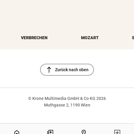
VERBRECHEN
MOZART
north
Zurück nach oben
© Krone Multimedia GmbH & Co KG 2026
Muthgasse 2, 1190 Wien
NaN%
home
pin_drop