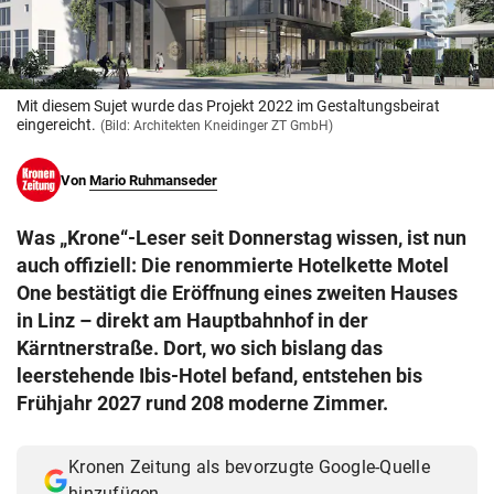
© Krone Multimedia GmbH & Co KG 2026
Muthgasse 2, 1190 Wien
Mit diesem Sujet wurde das Projekt 2022 im Gestaltungsbeirat
eingereicht.
(Bild: Architekten Kneidinger ZT GmbH)
Von
Mario Ruhmanseder
Was „Krone“-Leser seit Donnerstag wissen, ist nun
auch offiziell: Die renommierte Hotelkette Motel
One bestätigt die Eröffnung eines zweiten Hauses
in Linz – direkt am Hauptbahnhof in der
Kärntnerstraße. Dort, wo sich bislang das
leerstehende Ibis-Hotel befand, entstehen bis
Frühjahr 2027 rund 208 moderne Zimmer.
Kronen Zeitung als bevorzugte Google-Quelle
hinzufügen