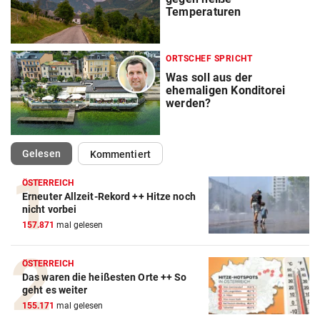
Temperaturen
ORTSCHEF SPRICHT
Was soll aus der
ehemaligen Konditorei
werden?
(ausgewählt)
Gelesen
Kommentiert
ÖSTERREICH
Erneuter Allzeit-Rekord ++ Hitze noch
nicht vorbei
157.871
mal gelesen
ÖSTERREICH
Das waren die heißesten Orte ++ So
geht es weiter
155.171
mal gelesen