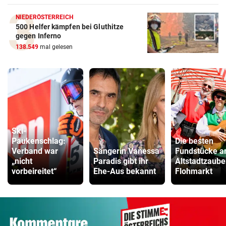
NIEDERÖSTERREICH
500 Helfer kämpfen bei Gluthitze
gegen Inferno
138.549
mal gelesen
Ski-
Paukenschlag:
Die besten
Verband war
Sängerin Vanessa
Fundstücke 
„nicht
Paradis gibt ihr
Altstadtzaube
vorbeireitet“
Ehe-Aus bekannt
Flohmarkt