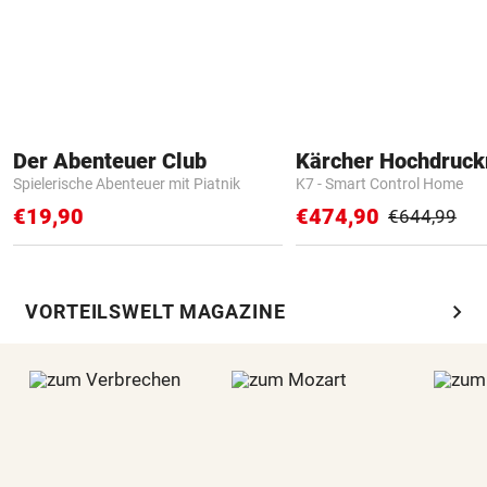
Der Abenteuer Club
Kärcher Hochdruck
Spielerische Abenteuer mit Piatnik
K7 - Smart Control Home
€19,90
€474,90
€644,99
chevron_right
VORTEILSWELT MAGAZINE