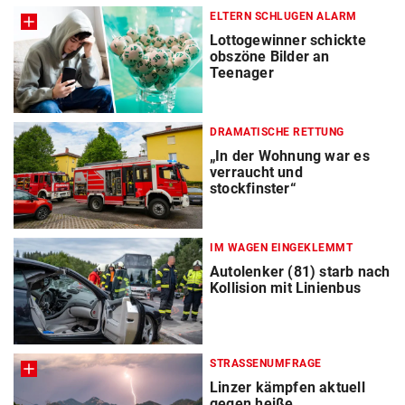
ELTERN SCHLUGEN ALARM
Lottogewinner schickte
obszöne Bilder an
Teenager
DRAMATISCHE RETTUNG
„In der Wohnung war es
verraucht und
stockfinster“
IM WAGEN EINGEKLEMMT
Autolenker (81) starb nach
Kollision mit Linienbus
STRASSENUMFRAGE
Linzer kämpfen aktuell
gegen heiße