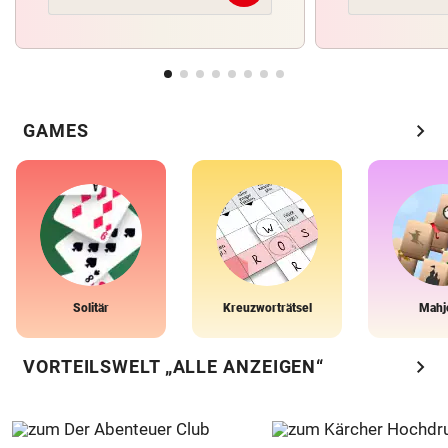
chevron_right
GAMES
Solitär
Kreuzworträtsel
Mahj
chevron_right
VORTEILSWELT „ALLE ANZEIGEN“