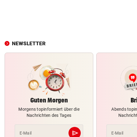
NEWSLETTER
Guten Morgen
Br
Morgens topinformiert über die
Abends topin
Nachrichten des Tages
Nachrich
send
E-Mail
E-Mail
Abschicken