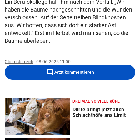
Ein Berufskollege half ihm nach dem Vorfall: „Wir
haben die Bäume nachgeschnitten und die Wunden
verschlossen. Auf der Seite treiben Blindknospen
aus. Wir hoffen, dass sich dort ein starker Ast
entwickelt.“ Erst im Herbst wird man sehen, ob die
Bäume überleben.
Oberösterreich
08.06.2025 11:00
comment
Jetzt kommentieren
DREIMAL SO VIELE KÜHE
Dürre bringt jetzt auch
Schlachthöfe ans Limit