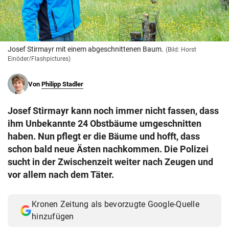
© Krone Multimedia GmbH & Co KG 2026
Muthgasse 2, 1190 Wien
Josef Stirmayr mit einem abgeschnittenen Baum.
(Bild: Horst
Einöder/Flashpictures)
Von
Philipp Stadler
Josef Stirmayr kann noch immer nicht fassen, dass
ihm Unbekannte 24 Obstbäume umgeschnitten
haben. Nun pflegt er die Bäume und hofft, dass
schon bald neue Ästen nachkommen. Die Polizei
sucht in der Zwischenzeit weiter nach Zeugen und
vor allem nach dem Täter.
Kronen Zeitung als bevorzugte Google-Quelle
hinzufügen