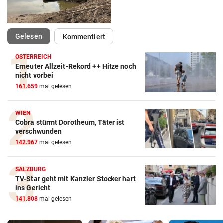
(ausgewählt)
Gelesen
Kommentiert
ÖSTERREICH
Erneuter Allzeit-Rekord ++ Hitze noch
nicht vorbei
161.659
mal gelesen
WIEN
Cobra stürmt Dorotheum, Täter ist
verschwunden
142.967
mal gelesen
SALZBURG
TV-Star geht mit Kanzler Stocker hart
ins Gericht
141.808
mal gelesen