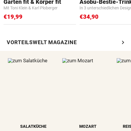
Garten fit & Körper fit
Asobu-Bestie-Trin
Mit Toni Klein & Karl Ploberger
In 3 unterschiedlichen Desig
€19,99
€34,90
chevron_right
VORTEILSWELT MAGAZINE
SALATKÜCHE
MOZART
REI