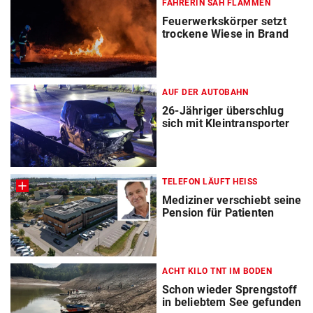
FAHRERIN SAH FLAMMEN
Feuerwerkskörper setzt
trockene Wiese in Brand
AUF DER AUTOBAHN
26-Jähriger überschlug
sich mit Kleintransporter
TELEFON LÄUFT HEISS
Mediziner verschiebt seine
Pension für Patienten
ACHT KILO TNT IM BODEN
Schon wieder Sprengstoff
in beliebtem See gefunden