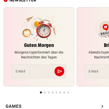
Guten Morgen
Br
Morgens topinformiert über die
Abends topin
Nachrichten des Tages
Nachrich
send
E-Mail
E-Mail
Abschicken
chevron_right
GAMES