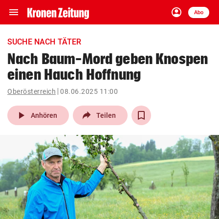
menu
account_circle
Navigation
Anmelden
Abo
close
Schließen
ein-/ausklappen
SUCHE NACH TÄTER
Abonnieren
Nach Baum-Mord geben Knospen
einen Hauch Hoffnung
account_circle
arrow_right
Anmelden
Oberösterreich
08.06.2025 11:00
pin_drop
arrow_right
Bundesland auswäh
Wien
play_arrow
Anhören
Teilen
bookmark
Merkliste
Suchbegriff
search
eingeben