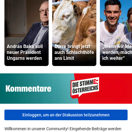
András Baka soll
Dürre bringt jetzt
„Wenn wir Mei
neuer Präsident
auch Schlachthöfe
werden, mac
Ungarns werden
ans Limit
ich weiter“
Einloggen, um an der Diskussion teilzunehmen
Willkommen in unserer Community! Eingehende Beiträge werden