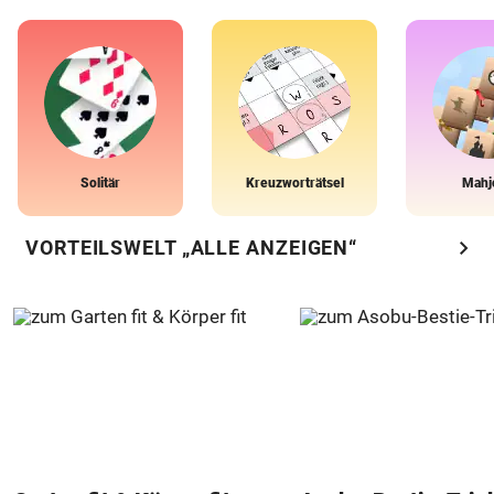
Solitär
Kreuzworträtsel
Mahj
chevron_right
VORTEILSWELT „ALLE ANZEIGEN“