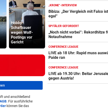
„KRONE“-INTERVIEW
Bibiza: „Der Vergleich mit Falco is
egal“
Hobby-
SPITÄLER GEFORDERT
Schafbauer
Abhöraffär
„Noch nicht vorbei“: Rekordhitze fü
wegen Wolf-
Früher Sommer-
Ermittlung
Notaufnahme
Postings vor
Start: „Endlich
gegen ORF
Gericht
verletzungsfrei!“
Stiftungsra
CONFERENCE LEAGUE
LIVE ab 18 Uhr: Rapid muss auswä
Paide ran
CONFERENCE LEAGUE
LIVE ab 19.30 Uhr: Beitar Jerusa
gegen Austria!
men
ft und anschließend
AGB
. Für ausführliche
Hier
können Sie das