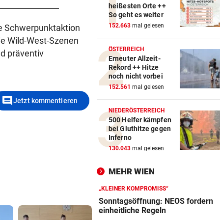
heißesten Orte ++
So geht es weiter
152.663
mal gelesen
e Schwerpunktaktion
 die Wild-West-Szenen
ÖSTERREICH
nd präventiv
Erneuter Allzeit-
Rekord ++ Hitze
noch nicht vorbei
152.561
mal gelesen
comment
Jetzt kommentieren
NIEDERÖSTERREICH
500 Helfer kämpfen
bei Gluthitze gegen
Inferno
130.043
mal gelesen
MEHR WIEN
„KLEINER KOMPROMISS“
Sonntagsöffnung: NEOS fordern
einheitliche Regeln