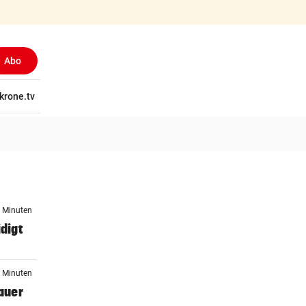
Abo
tschaft
krone.tv
Wissen
Gericht
Kolumnen
Freizeit
Reise
Ti
5 Minuten
digt
7 Minuten
auer