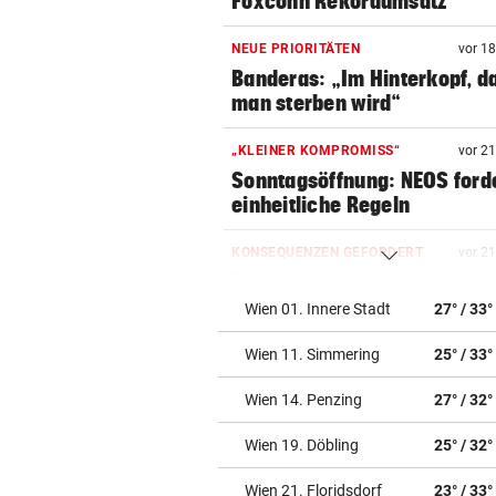
Foxconn Rekordumsatz
NEUE PRIORITÄTEN
vor 1
Banderas: „Im Hinterkopf, d
man sterben wird“
„KLEINER KOMPROMISS“
vor 2
Sonntagsöffnung: NEOS ford
einheitliche Regeln
KONSEQUENZEN GEFORDERT
vor 2
Trainerwahl manipuliert? Ra
bei WM-Teilnehmer!
Wien 01. Innere Stadt
27° / 33°
Wien 11. Simmering
25° / 33°
ERMITTLUNGEN IN NÖ
vor 2
Mordalarm: 18-Jähriger ersc
Wien 14. Penzing
27° / 32°
Internetfreund
Wien 19. Döbling
25° / 32°
DISKUTIEREN SIE MIT!
vor 2
Worauf freuen Sie sich nach
Wien 21. Floridsdorf
23° / 33°