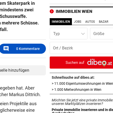
Hitzewelle?
nem Skaterpark in
 mindestens zwei
IMMOBILIEN WIEN
BEI SEINEM NEO-KLUB
vor 3
 Schusswaffe.
Gefeiert wie Rockstar: So vi
IMMOBILIEN
JOBS
AUTOS
BAZAR
n mehrere Schüsse.
kassiert WM-Held!
all.
Typ
ERNEUTE VERHANDLUNG
vor 3
Hobby-Schafbauer wegen Wo
comment
0
Kommentare
Postings vor Gericht
„LIEBELEI“ GEHT WEITER
vor 3
Suchen auf
Pleite-Restaurant: Neue
uelle hinzufügen
Gesellschaft, alter Chef
Schnellsuche auf dibeo.at:
> 11.000 Eigentumswohnungen in Wie
SOMALIER VERURTEILT
vor 3
 gegeben hat. Aber
in neue
> 1.000 Mietwohnungen in Wien
Überfall mit Pistolen auf de
cher Markus Dittrich.
Überfuhrsteg: Haft!
Möchten Sie jetzt eine private Immobilie
ien Projektile aus
unseren Marktplätzen inserieren?
„SICHER KEIN BORDELL“
vor 3
glicherweise eine
Private Immobilie inserieren und in di
in neuem Tab öffnen