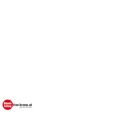
© Krone Multimedia GmbH & Co KG 2026
Muthgasse 2, 1190 Wien
Von
krone.at