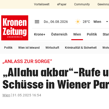
Vorteilswelt
ePaper
Community
Gewinns
close
Schließen
menu
Menü aufklappen
Do., 06.08.2026
28°C
Wien
Abonnieren
(ausgewählt)
Krone+
Österreich
Wien
Politik
Star
account_circle
arrow_right
Anmelden
Politik
Wien ist leiwand
Wirtschaft
Kriminalität & Sicherheit
Wohn
pin_drop
arrow_right
Bundesland auswäh
Wien
„ANLASS ZUR SORGE“
bookmark
Merkliste
„Allahu akbar“-Rufe 
Schüsse in Wiener Pa
Suchbegriff
search
eingeben
Wien
31.05.2025 16:54