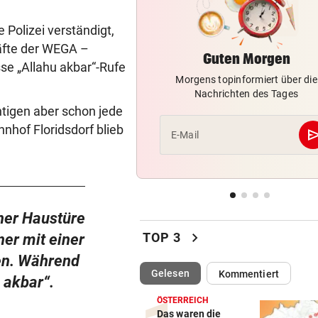
Unwetter und Waldbrände: 3
Helfer im Einsatz
Polizei verständigt,
äfte der WEGA –
Guten Morgen
NOLDE VERLIERT GELB
vor ein
se „Allahu akbar“-Rufe
„Captain Colin“ liegt nach R
Morgens topinformiert über die
drei auf der Lauer
Nachrichten des Tages
tigen aber schon jede
MEHRERE RISIKOGRUPPEN
vor ein
nhof Floridsdorf blieb
se
E-Mail
Davon hängt es ab, wie gefäh
die Hitze wird
KEINE TICKETS NÖTIG
Feiern Sie den Sommer am L
ner Haustüre
„Krone“-Fest 2026!
chevron_right
TOP 3
ner mit einer
en. Während
(ausgewählt)
Gelesen
Kommentiert
u akbar“.
ÖSTERREICH
Das waren die