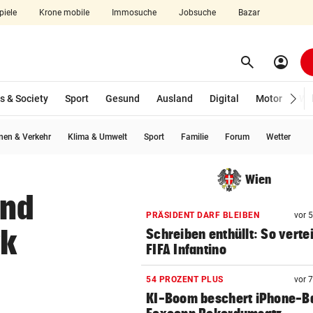
piele
Krone mobile
Immosuche
Jobsuche
Bazar
search
account_circle
Menü aufklappen
Suchen
s & Society
Sport
Gesund
Ausland
Digital
Motor
Wir
en & Verkehr
Klima & Umwelt
Sport
Familie
Forum
Wetter
len
Wien
und
PRÄSIDENT DARF BLEIBEN
vor 
rk
Schreiben enthüllt: So vertei
FIFA Infantino
54 PROZENT PLUS
vor 
KI-Boom beschert iPhone-B