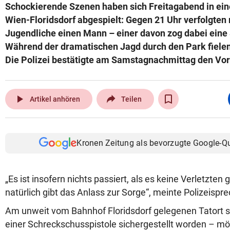
Schockierende Szenen haben sich Freitagabend in ei
Wien-Floridsdorf abgespielt: Gegen 21 Uhr verfolgten
Jugendliche einen Mann – einer davon zog dabei eine
Während der dramatischen Jagd durch den Park fiele
Die Polizei bestätigte am Samstagnachmittag den Vorf
play_arrow
Artikel anhören
Teilen
Kronen Zeitung als bevorzugte Google-Q
„Es ist insofern nichts passiert, als es keine Verletzten
natürlich gibt das Anlass zur Sorge“, meinte Polizeispre
Am unweit vom Bahnhof Floridsdorf gelegenen Tatort se
einer Schreckschusspistole sichergestellt worden – mö