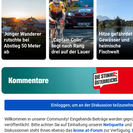
Junger Wanderer
Hitze gefährdet
rutschte bei
„Captain Colin“
Gewässer und
Abstieg 50 Meter
liegt nach Rang
heimische
ab
drei auf der Lauer
Fischwelt
Einloggen, um an der Diskussion teilzuneh
Willkommen in unserer Community! Eingehende Beiträge werden geprü
veröffentlicht. Bitte achten Sie auf Einhaltung unserer
Netiquette
und
Diskussionen steht Ihnen ebenso das
krone.at-Forum
zur Verfügung.