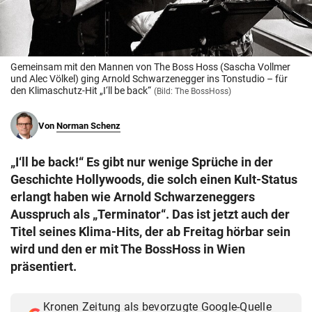
© Krone Multimedia GmbH & Co KG 2026
Muthgasse 2, 1190 Wien
Gemeinsam mit den Mannen von The Boss Hoss (Sascha Vollmer
und Alec Völkel) ging Arnold Schwarzenegger ins Tonstudio – für
den Klimaschutz-Hit „I‘ll be back“
(Bild: The BossHoss)
Von
Norman Schenz
„I‘ll be back!“ Es gibt nur wenige Sprüche in der
Geschichte Hollywoods, die solch einen Kult-Status
erlangt haben wie Arnold Schwarzeneggers
Ausspruch als „Terminator“. Das ist jetzt auch der
Titel seines Klima-Hits, der ab Freitag hörbar sein
wird und den er mit The BossHoss in Wien
präsentiert.
Kronen Zeitung als bevorzugte Google-Quelle