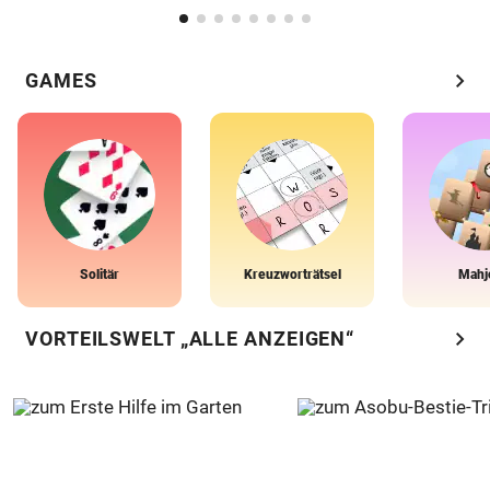
chevron_right
GAMES
Solitär
Kreuzworträtsel
Mahj
chevron_right
VORTEILSWELT „ALLE ANZEIGEN“