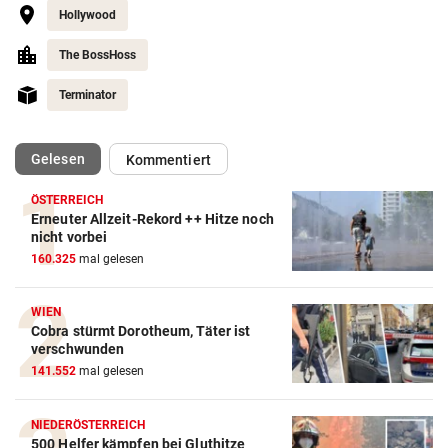
Hollywood
The BossHoss
Terminator
(ausgewählt)
Gelesen
Kommentiert
ÖSTERREICH
Erneuter Allzeit-Rekord ++ Hitze noch
nicht vorbei
160.325
mal gelesen
WIEN
Cobra stürmt Dorotheum, Täter ist
verschwunden
141.552
mal gelesen
NIEDERÖSTERREICH
500 Helfer kämpfen bei Gluthitze