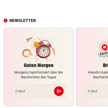
NEWSLETTER
Guten Morgen
Br
Morgens topinformiert über die
Abends topin
Nachrichten des Tages
Nachrich
send
E-Mail
E-Mail
Abschicken