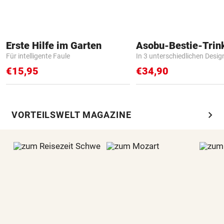
Erste Hilfe im Garten
Asobu-Bestie-Trin
Für intelligente Faule
In 3 unterschiedlichen Desig
€15,95
€34,90
chevron_right
VORTEILSWELT MAGAZINE