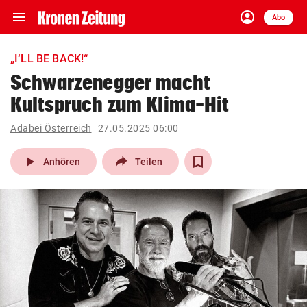
menu
account_circle
Navigation
Anmelden
Abo
close
Schließen
ein-/ausklappen
„I‘LL BE BACK!“
Abonnieren
Schwarzenegger macht
Kultspruch zum Klima-Hit
account_circle
arrow_right
Anmelden
Adabei Österreich
27.05.2025 06:00
pin_drop
arrow_right
Bundesland auswäh
Wien
play_arrow
Anhören
Teilen
bookmark
Merkliste
Suchbegriff
search
eingeben