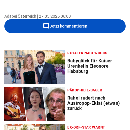
Adabei Österreich
27.05.2025 06:00
comment
Jetzt kommentieren
ROYALER NACHWUCHS
Babyglück für Kaiser-
Urenkelin Eleonore
Habsburg
PÄDOPHILIE-SAGER
Rahel rudert nach
Austropop-Eklat (etwas)
zurück
EX-ORF-STAR WARNT