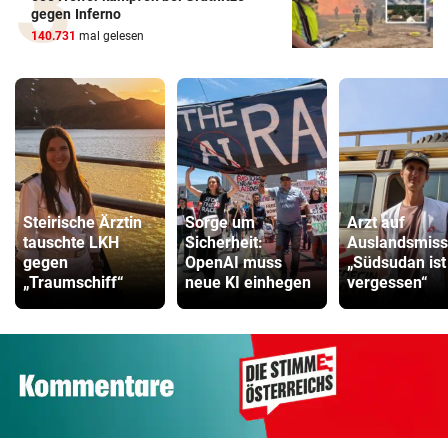
gegen Inferno
140.731
mal gelesen
Steirische Ärztin
Sorge um
Arzt auf
tauschte LKH
Sicherheit:
Auslandsmiss
gegen
OpenAI muss
„Südsudan ist
„Traumschiff“
neue KI einhegen
vergessen“