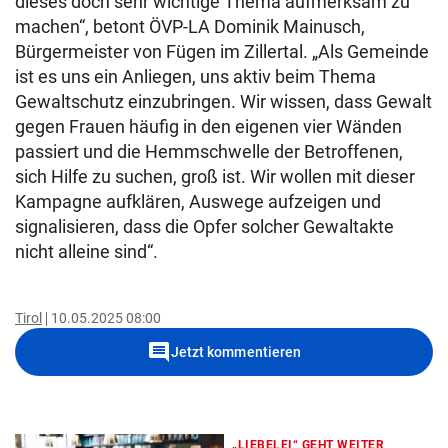
dieses doch sehr wichtige Thema aufmerksam zu
machen“, betont ÖVP-LA Dominik Mainusch,
Bürgermeister von Fügen im Zillertal. „Als Gemeinde
ist es uns ein Anliegen, uns aktiv beim Thema
Gewaltschutz einzubringen. Wir wissen, dass Gewalt
gegen Frauen häufig in den eigenen vier Wänden
passiert und die Hemmschwelle der Betroffenen,
sich Hilfe zu suchen, groß ist. Wir wollen mit dieser
Kampagne aufklären, Auswege aufzeigen und
signalisieren, dass die Opfer solcher Gewaltakte
nicht alleine sind“.
Tirol
10.05.2025 08:00
comment
Jetzt kommentieren
„LIEBELEI“ GEHT WEITER