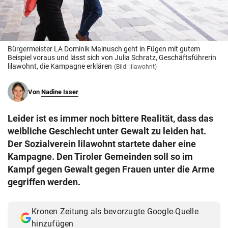
© Krone Multimedia GmbH & Co KG 2026
Muthgasse 2, 1190 Wien
Bürgermeister LA Dominik Mainusch geht in Fügen mit gutem
Beispiel voraus und lässt sich von Julia Schratz, Geschäftsführerin
lilawohnt, die Kampagne erklären
(Bild: lilawohnt)
Von
Nadine Isser
Leider ist es immer noch bittere Realität, dass das
weibliche Geschlecht unter Gewalt zu leiden hat.
Der Sozialverein lilawohnt startete daher eine
Kampagne. Den Tiroler Gemeinden soll so im
Kampf gegen Gewalt gegen Frauen unter die Arme
gegriffen werden.
Kronen Zeitung als bevorzugte Google-Quelle
hinzufügen