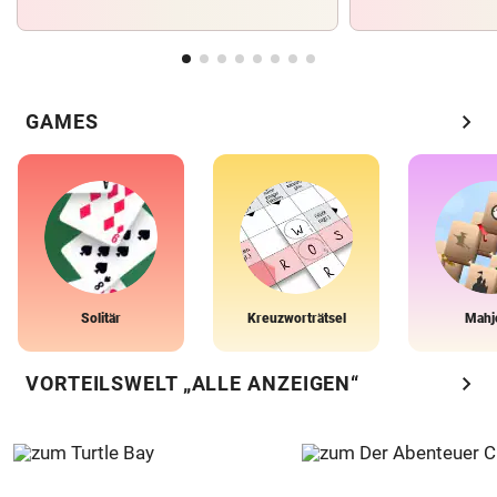
chevron_right
GAMES
Solitär
Kreuzworträtsel
Mahj
chevron_right
VORTEILSWELT „ALLE ANZEIGEN“