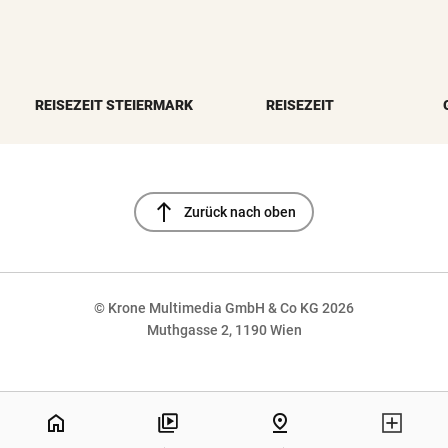
REISEZEIT STEIERMARK
REISEZEIT
north
Zurück nach oben
© Krone Multimedia GmbH & Co KG 2026
Muthgasse 2, 1190 Wien
NaN%
home
pin_drop