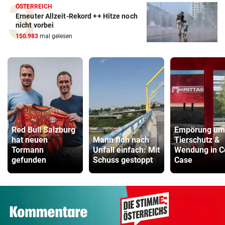
ÖSTERREICH
Erneuter Allzeit-Rekord ++ Hitze noch
nicht vorbei
150.983
mal gelesen
Red Bull Salzburg
Empörung um
hat neuen
Mann floh nach
Tierschutz &
Tormann
Unfall einfach: Mit
Wendung in C
gefunden
Schuss gestoppt
Case