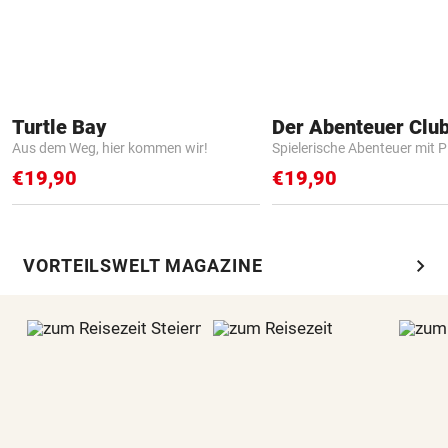
Turtle Bay
Der Abenteuer Clu
Aus dem Weg, hier kommen wir!
Spielerische Abenteuer mit P
€19,90
€19,90
chevron_right
VORTEILSWELT MAGAZINE