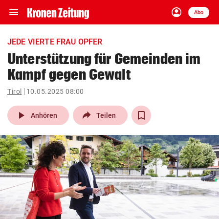
menu
account_circle
Navigation
Anmelden
Abo
close
Schließen
ein-/ausklappen
JEDE VIERTE FRAU OPFER
Abonnieren
Unterstützung für Gemeinden im
Kampf gegen Gewalt
account_circle
arrow_right
Anmelden
Tirol
10.05.2025 08:00
pin_drop
arrow_right
Bundesland auswäh
Wien
play_arrow
Anhören
Teilen
bookmark
Merkliste
Suchbegriff
search
eingeben