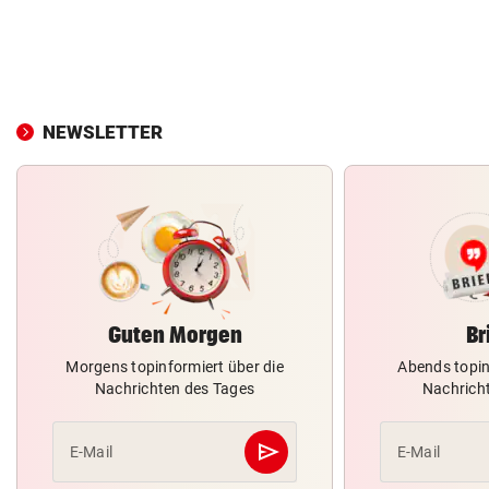
NEWSLETTER
Guten Morgen
Br
Morgens topinformiert über die
Abends topin
Nachrichten des Tages
Nachrich
send
E-Mail
E-Mail
Abschicken