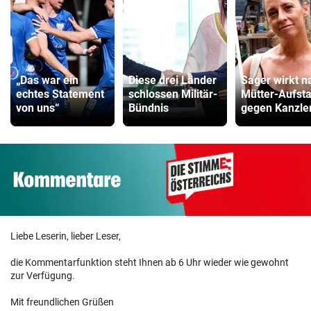
„Das war ein
Diese drei Länder
Sager wirkt n
echtes Statement
schlossen Militär-
Mütter-Aufst
von uns“
Bündnis
gegen Kanzle
Liebe Leserin, lieber Leser,
die Kommentarfunktion steht Ihnen ab 6 Uhr wieder wie gewohnt
zur Verfügung.
Mit freundlichen Grüßen