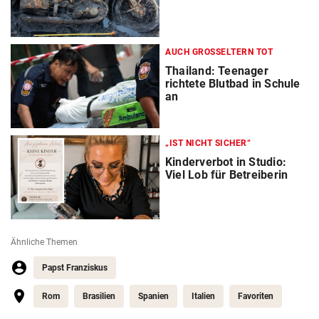
AUCH GROSSELTERN TOT
Thailand: Teenager
richtete Blutbad in Schule
an
„IST NICHT SICHER“
Kinderverbot in Studio:
Viel Lob für Betreiberin
Ähnliche Themen
Papst Franziskus
Rom
Brasilien
Spanien
Italien
Favoriten