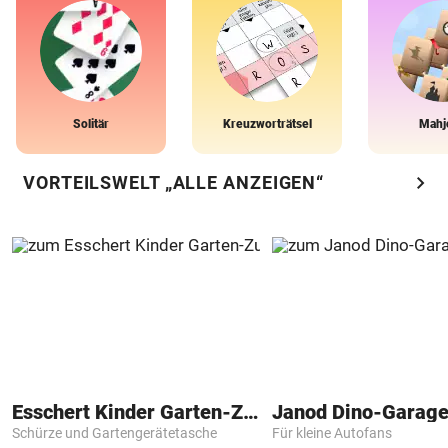
Solitär
Kreuzworträtsel
Mahj
chevron_right
VORTEILSWELT „ALLE ANZEIGEN“
Esschert Kinder Garten-Zubehör
Janod Dino-Garag
Schürze und Gartengerätetasche
Für kleine Autofans