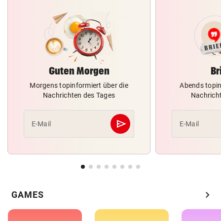
Guten Morgen
Br
Morgens topinformiert über die
Abends topin
Nachrichten des Tages
Nachrich
send
E-Mail
E-Mail
Abschicken
chevron_right
GAMES