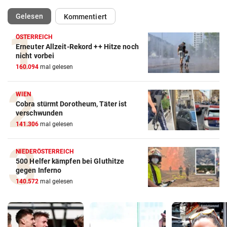
(ausgewählt)
Gelesen
Kommentiert
ÖSTERREICH
Erneuter Allzeit-Rekord ++ Hitze noch
nicht vorbei
160.094
mal gelesen
WIEN
Cobra stürmt Dorotheum, Täter ist
verschwunden
141.306
mal gelesen
NIEDERÖSTERREICH
500 Helfer kämpfen bei Gluthitze
gegen Inferno
140.572
mal gelesen