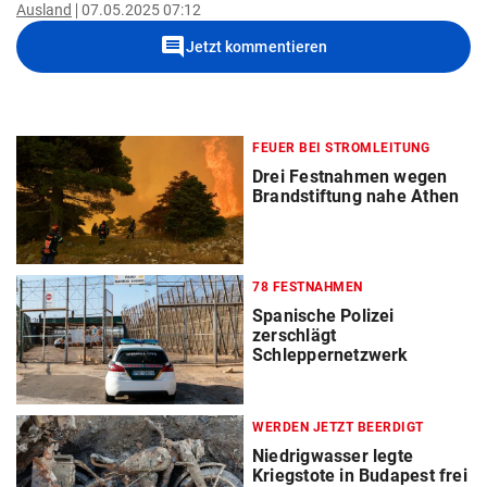
Ausland
07.05.2025 07:12
comment
Jetzt kommentieren
FEUER BEI STROMLEITUNG
Drei Festnahmen wegen
Brandstiftung nahe Athen
78 FESTNAHMEN
Spanische Polizei
zerschlägt
Schleppernetzwerk
WERDEN JETZT BEERDIGT
Niedrigwasser legte
Kriegstote in Budapest frei