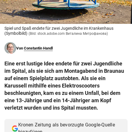
© Krone Multimedia GmbH & Co KG 2026
Muthgasse 2, 1190 Wien
Spiel und Spaß endete für zwei Jugendliche im Krankenhaus
(Symbolbild)
(Bild: stock.adobe.com Виталина Митрофанова)
Von
Constantin Handl
Eine erst lustige Idee endete für zwei Jugendliche
im Spital, als sie sich am Montagabend in Braunau
auf einem Spielplatz austobten. Als sie ein
Karussell mithilfe eines Elektroscooters
beschleunigten, kam es zu einem Unfall, bei dem
eine 13-Jährige und ein 14-Jähriger am Kopf
verletzt wurden und ins Spital mussten.
Kronen Zeitung als bevorzugte Google-Quelle
hinzufügen