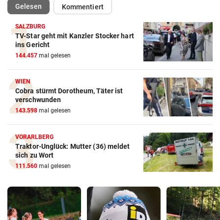
(ausgewählt)
Gelesen
Kommentiert
SALZBURG
TV-Star geht mit Kanzler Stocker hart
ins Gericht
144.457
mal gelesen
WIEN
Cobra stürmt Dorotheum, Täter ist
verschwunden
143.598
mal gelesen
VORARLBERG
Traktor-Unglück: Mutter (36) meldet
sich zu Wort
111.560
mal gelesen