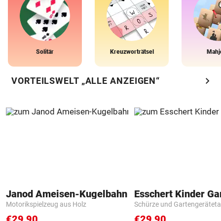
Solitär
Kreuzworträtsel
Mahj
chevron_right
VORTEILSWELT „ALLE ANZEIGEN“
Janod Ameisen-Kugelbahn
Motorikspielzeug aus Holz
Schürze und Gartengerätet
€29,90
€29,90