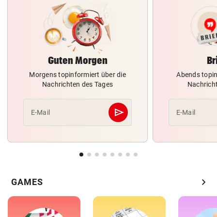
Guten Morgen
Br
Morgens topinformiert über die
Abends topin
Nachrichten des Tages
Nachrich
send
E-Mail
E-Mail
Abschicken
chevron_right
GAMES