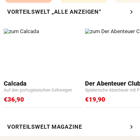
chevron_right
VORTEILSWELT „ALLE ANZEIGEN“
Calcada
Der Abenteuer Clu
Auf den portugiesischen Gehwegen
Spielerische Abenteuer mit P
€36,90
€19,90
chevron_right
VORTEILSWELT MAGAZINE