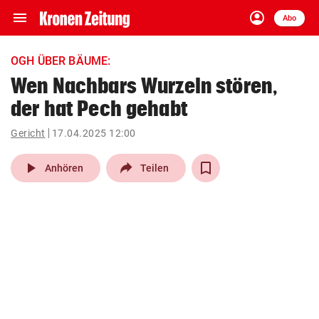
menu
account_circle
Navigation
Anmelden
Abo
close
Schließen
ein-/ausklappen
OGH ÜBER BÄUME:
Abonnieren
Wen Nachbars Wurzeln stören,
der hat Pech gehabt
account_circle
arrow_right
Anmelden
Gericht
17.04.2025 12:00
pin_drop
arrow_right
Bundesland auswäh
Wien
play_arrow
Anhören
Teilen
bookmark
Merkliste
Suchbegriff
search
eingeben