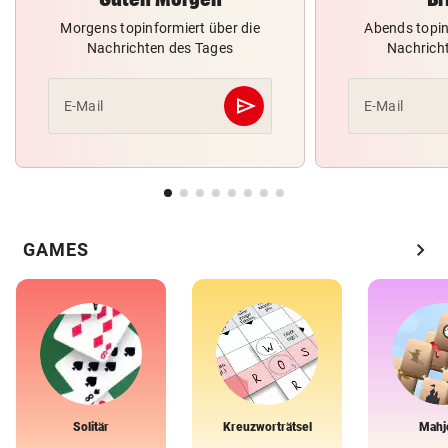
Morgens topinformiert über die
Abends topin
Nachrichten des Tages
Nachrich
send
E-Mail
E-Mail
Abschicken
chevron_right
GAMES
Solitär
Kreuzworträtsel
Mahj