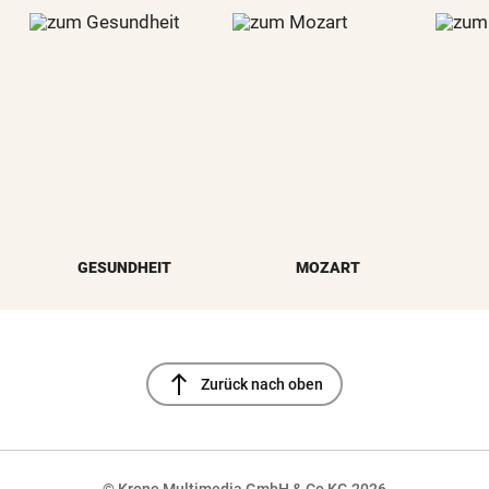
GESUNDHEIT
MOZART
north
Zurück nach oben
© Krone Multimedia GmbH & Co KG 2026