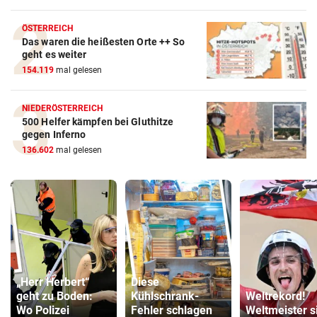
ÖSTERREICH
Das waren die heißesten Orte ++ So
geht es weiter
154.119
mal gelesen
NIEDERÖSTERREICH
500 Helfer kämpfen bei Gluthitze
gegen Inferno
136.602
mal gelesen
„Herr Herbert“
Diese
geht zu Boden:
Kühlschrank-
Weltrekord!
Wo Polizei
Fehler schlagen
Weltmeister s