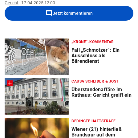
Gericht
17.04.2025 12:00
comment
Jetzt kommentieren
„KRONE“-KOMMENTAR
Fall „Schmotzer“: Ein
Ausschluss als
Bärendienst
CAUSA SCHEIDER & JOST
Überstundenaffäre im
Rathaus: Gericht greift ein
BEDINGTE HAFTSTRAFE
Wiener (21) hinterließ
Brandspur auf dem