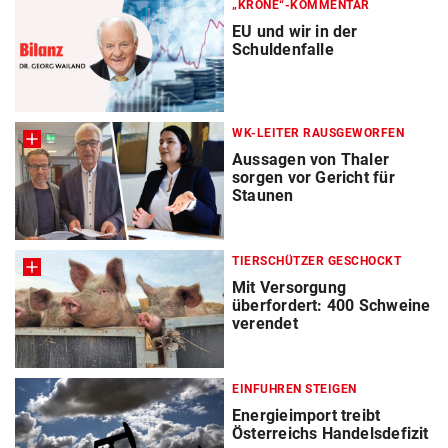
„KRONE“-KOMMENTAR
EU und wir in der
Schuldenfalle
WK-LEITER RAUSGEWORFEN
Aussagen von Thaler
sorgen vor Gericht für
Staunen
TIERSCHÜTZER GESCHOCKT
Mit Versorgung
überfordert: 400 Schweine
verendet
EINFUHREN STEIGEN
Energieimport treibt
Österreichs Handelsdefizit