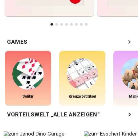
chevron_right
GAMES
Solitär
Kreuzworträtsel
Mahj
chevron_right
VORTEILSWELT „ALLE ANZEIGEN“