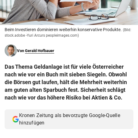
© Krone Multimedia GmbH & Co KG 2026
Muthgasse 2, 1190 Wien
Beim Investieren dominieren weiterhin konservative Produkte.
(Bild:
stock.adobe -Yuri Arcurs peopleimages.com)
Von
Gerald Hofbauer
Das Thema Geldanlage ist für viele Österreicher
nach wie vor ein Buch mit sieben Siegeln. Obwohl
die Börsen gut laufen, hält die Mehrheit weiterhin
am guten alten Sparbuch fest. Sicherheit schlägt
nach wie vor das höhere Risiko bei Aktien & Co.
Kronen Zeitung als bevorzugte Google-Quelle
hinzufügen