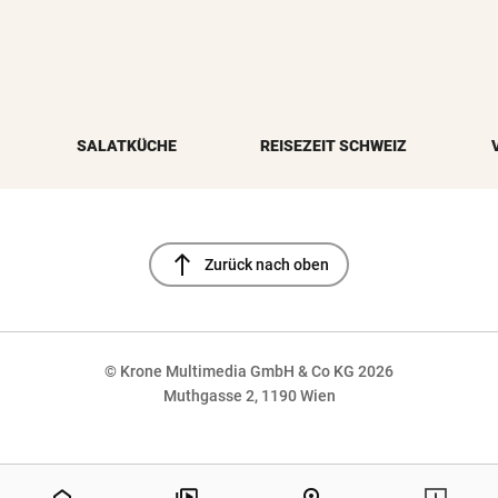
SALATKÜCHE
REISEZEIT SCHWEIZ
north
Zurück nach oben
© Krone Multimedia GmbH & Co KG 2026
Muthgasse 2, 1190 Wien
NaN%