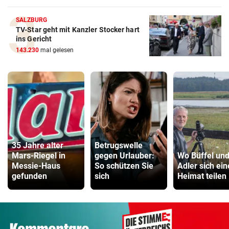
SALZBURG
TV-Star geht mit Kanzler Stocker hart
ins Gericht
143.230
mal gelesen
35 Jahre alter
Betrugswelle
Mars-Riegel in
gegen Urlauber:
Wo Büffel un
Messie-Haus
So schützen Sie
Adler sich ein
gefunden
sich
Heimat teilen