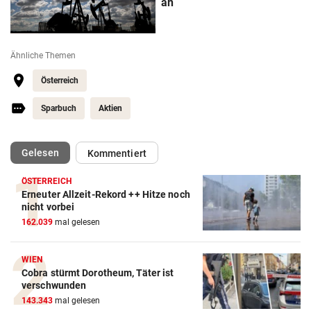
an
Ähnliche Themen
Österreich
Sparbuch
Aktien
(ausgewählt)
Gelesen
Kommentiert
ÖSTERREICH
Erneuter Allzeit-Rekord ++ Hitze noch
nicht vorbei
162.039
mal gelesen
WIEN
Cobra stürmt Dorotheum, Täter ist
verschwunden
143.343
mal gelesen