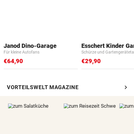
Janod Dino-Garage
Für kleine Autofans
Schürze und Gartengerätet
€64,90
€29,90
chevron_right
VORTEILSWELT MAGAZINE