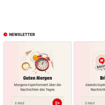
NEWSLETTER
Guten Morgen
Br
Morgens topinformiert über die
Abends topin
Nachrichten des Tages
Nachrich
send
E-Mail
E-Mail
Abschicken