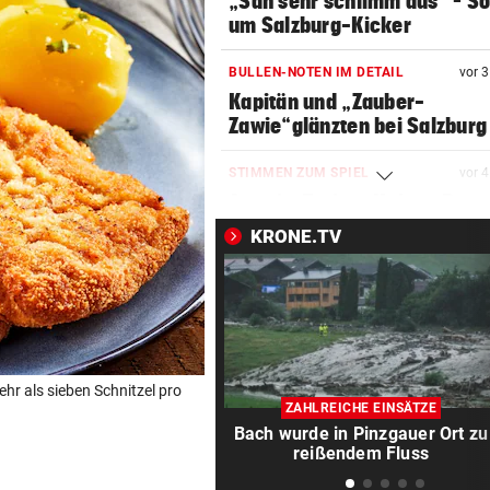
„Sah sehr schlimm aus“ – S
um Salzburg-Kicker
BULLEN-NOTEN IM DETAIL
vor 
Kapitän und „Zauber-
Zawie“glänzten bei Salzburg
STIMMEN ZUM SPIEL
vor 
Austria-Trainer Helm: „Das
uns besser!“
KRONE.TV
KUNDENDATEN BETROFFEN
vor 
Cyberangriff auf Wiener
Schmuckhändler Frey Wille
EUROPA-LEAGUE-QUALI
vor 
hr als sieben Schnitzel pro
Joker Tabakovic führt Salzbu
ZAHLREICHE EINSÄTZE
Last-Minute-Sieg
Bach wurde in Pinzgauer Ort zu
reißendem Fluss
PALÄSTINENSER GETÖTET
vor 