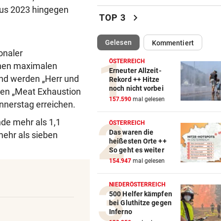
aus 2023 hingegen
Katzentöter-Anwalt: „Nie so 
chevron_right
TOP 3
Hass begegnet“
(ausgewählt)
Gelesen
Kommentiert
TRUMP DROHT:
vor 
onaler
Lange Haftstrafen für Berich
ÖSTERREICH
inen maximalen
über Waffenengpässe
Erneuter Allzeit-
nd werden „Herr und
Rekord ++ Hitze
noch nicht vorbei
den „Meat Exhaustion
CONFERENCE LEAGUE
vor 
157.590
mal gelesen
Sieg! Austria stößt die Tür z
nnerstag erreichen.
Play-off weit auf
de mehr als 1,1
ÖSTERREICH
Das waren die
ehr als sieben
MITTEN IN HITZEWELLE
vor 
heißesten Orte ++
Irre! Salzburg – Pafos wegen
So geht es weiter
Sintflut unterbrochen
154.947
mal gelesen
RADSPORT
vor 
NIEDERÖSTERREICH
Reusser vor Ventoux-Etappe
500 Helfer kämpfen
bei Gluthitze gegen
weiter im Gelben Trikot
Inferno