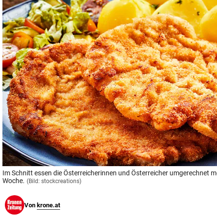
© Krone Multimedia GmbH & Co KG 2026
Muthgasse 2, 1190 Wien
Im Schnitt essen die Österreicherinnen und Österreicher umgerechnet me
Woche.
(Bild: stockcreations)
Von
krone.at