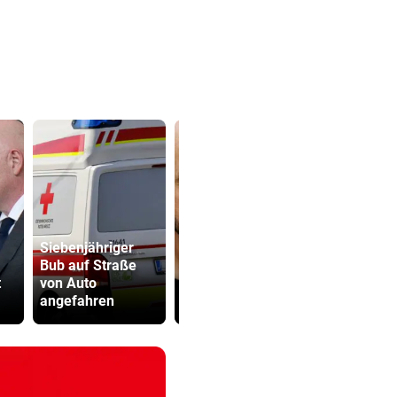
Siebenjähriger
Katzentöter
Bub auf Straße
Austria-Trainer
Anwalt: „Ni
t
von Auto
Helm: „Das macht
viel Hass
angefahren
uns besser!“
begegnet“