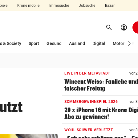
piele
Krone mobile
Immosuche
Jobsuche
Bazar
search
account_circle
Menü aufklappen
Suchen
s & Society
Sport
Gesund
Ausland
Digital
Motor
Wir
len
LIVE IN DER METASTADT
vor 
Wincent Weiss: Fanliebe und
n
falscher Freitag
utzt
SOMMERGEWINNSPIEL 2026
vor 
20 x iPhone 16 mit Krone Digi
Abo zu gewinnen!
WOHL SCHWER VERLETZT
vor 