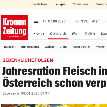
Vorteilswelt
ePaper
Community
Gewinns
close
Schließen
menu
Menü aufklappen
Fr., 07.08.2026
25°C
Wien
Abonnieren
(ausgewählt)
Krone+
Österreich
Wien
Politik
Star
account_circle
arrow_right
Anmelden
Blaulicht
Bundesländer
Gericht
Crime
Recht beraten
Wetter
pin_drop
arrow_right
Bundesland auswäh
Wien
BEDENKLICHE FOLGEN
bookmark
Merkliste
Jahresration Fleisch i
Österreich schon verp
Suchbegriff
search
eingeben
Österreich
08.04.2025 09:37