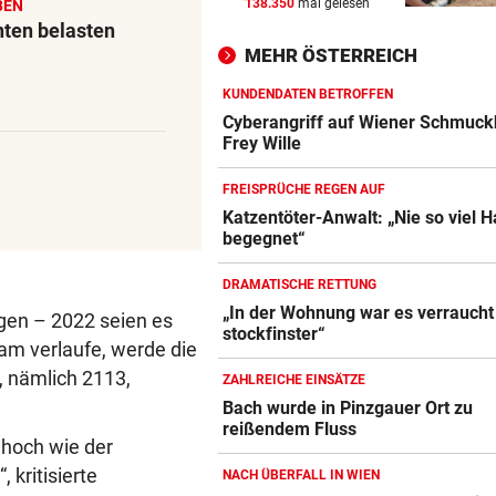
138.350
mal gelesen
BEN
KEIN ARSENAL-WECHSEL
vor 
nten belasten
Vinicius Jr. verlängert bei Re
MEHR ÖSTERREICH
Madrid bis 2032
KUNDENDATEN BETROFFEN
UKRAINISCHER ANGRIFF?
vor 
Cyberangriff auf Wiener Schmuck
Vor Oman havarierter Tanker
Frey Wille
Ölkatastrophe droht
FREISPRÜCHE REGEN AUF
„VERSTEHE ICH NICHT“
vor 
Katzentöter-Anwalt: „Nie so viel 
begegnet“
ÖFB-Kicker Wimmer packt ü
Morddrohungen aus
DRAMATISCHE RETTUNG
„In der Wohnung war es verraucht
gen – 2022 seien es
stockfinster“
am verlaufe, werde die
, nämlich 2113,
ZAHLREICHE EINSÄTZE
Bach wurde in Pinzgauer Ort zu
reißendem Fluss
 hoch wie der
 kritisierte
NACH ÜBERFALL IN WIEN