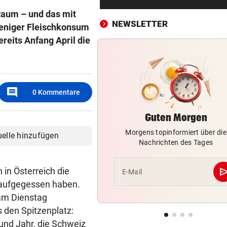
Erste Anklage gegen Israeli s
Raum – und das mit
Gaza-Krieg
NEWSLETTER
weniger Fleischkonsum
reits Anfang April die
STIMMEN ZUM SPIEL
vor 
Sportboss Katzer: „Fahren
superhappy nach Hause“
ORKAN, KEIN STROM & CO
vor 
comment
0
Kommentare
Skurrilitäten in der Red Bull
häufen sich
Guten Morgen
Morgens topinformiert über die
WASSERSPRINGEN
vor 
uelle hinzufügen
Nachrichten des Tages
Knoll bei EM Achter vom Tur
Lotfi auf Rang 12!
se
in Österreich die
E-Mail
SCHON NÄCHSTE SAISON
vor 
 aufgegessen haben.
F1-Boss verrät: Es wird mehr
 am Dienstag
Sprintrennen geben
den Spitzenplatz:
und Jahr, die Schweiz
FREISPRÜCHE REGEN AUF
vor 