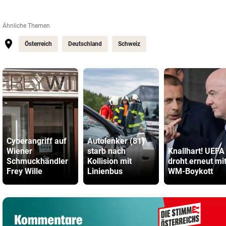
Ähnliche Themen
Österreich
Deutschland
Schweiz
Cyberangriff auf
Autolenker (81)
Wiener
starb nach
Knallhart! UEFA
Schmuckhändler
Kollision mit
droht erneut mi
Frey Wille
Linienbus
WM-Boykott