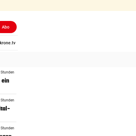
Abo
tschaft
krone.tv
Wissen
Gericht
Kolumnen
Freizeit
Reise
Ti
2 Stunden
 ein
3 Stunden
tal-
3 Stunden