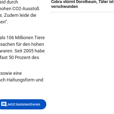
eid durch
Cobra stürmt Dorotheum, Täter ist
verschwunden
hohen CO2-Ausstoß
s. Zudem leide die
en“.
ls 106 Millionen Tiere
rsachen für den hohen
hwaren. Seit 2005 habe
 fast 50 Prozent des
 sowie eine
nach Haltungsform und
comment
Jetzt kommentieren