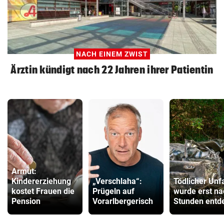
NACH EINEM ZWIST
Ärztin kündigt nach 22 Jahren ihrer Patientin
Armut:
Kindererziehung
„Verschlaha“:
Tödlicher Unfa
kostet Frauen die
Prügeln auf
wurde erst na
Pension
Vorarlbergerisch
Stunden entd