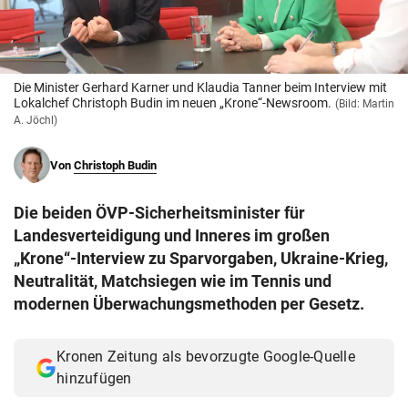
© Krone Multimedia GmbH & Co KG 2026
Muthgasse 2, 1190 Wien
Die Minister Gerhard Karner und Klaudia Tanner beim Interview mit
Lokalchef Christoph Budin im neuen „Krone“-Newsroom.
(Bild: Martin
A. Jöchl)
Von
Christoph Budin
Die beiden ÖVP-Sicherheitsminister für
Landesverteidigung und Inneres im großen
„Krone“-Interview zu Sparvorgaben, Ukraine-Krieg,
Neutralität, Matchsiegen wie im Tennis und
modernen Überwachungsmethoden per Gesetz.
Kronen Zeitung als bevorzugte Google-Quelle
hinzufügen