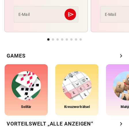
send
E-Mail
E-Mail
Abschicken
chevron_right
GAMES
Solitär
Kreuzworträtsel
Mahj
chevron_right
VORTEILSWELT „ALLE ANZEIGEN“