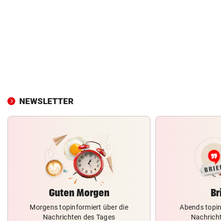
NEWSLETTER
Guten Morgen
Br
Morgens topinformiert über die
Abends topin
Nachrichten des Tages
Nachrich