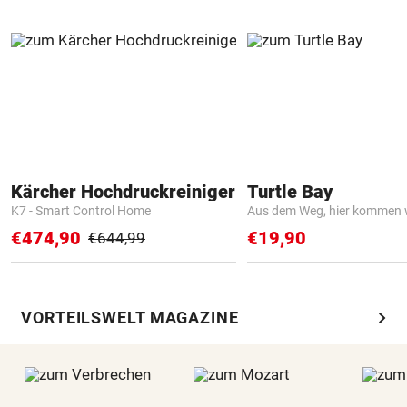
Kärcher Hochdruckreiniger
Turtle Bay
K7 - Smart Control Home
Aus dem Weg, hier kommen w
€474,90
€19,90
€644,99
chevron_right
VORTEILSWELT MAGAZINE