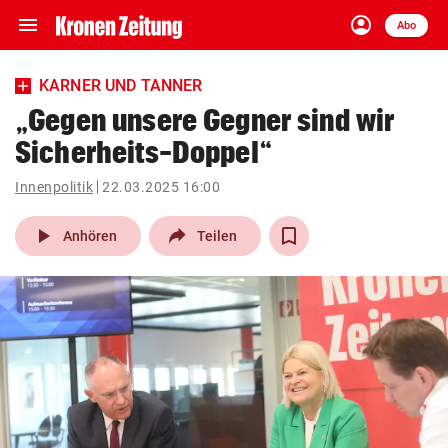
menu
account_circle
Navigation
Anmelden
Abo
close
Schließen
ein-/ausklappen
KARNER UND TANNER
Abonnieren
„Gegen unsere Gegner sind wir
Sicherheits-Doppel“
account_circle
arrow_right
Anmelden
Innenpolitik
22.03.2025 16:00
pin_drop
arrow_right
Bundesland auswäh
Wien
play_arrow
Anhören
Teilen
bookmark
Merkliste
Suchbegriff
search
eingeben