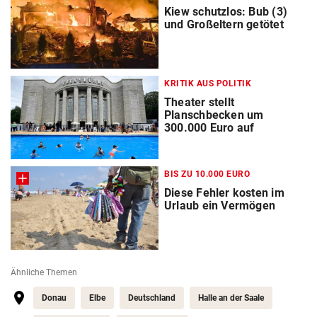
Kiew schutzlos: Bub (3)
und Großeltern getötet
KRITIK AUS POLITIK
Theater stellt
Planschbecken um
300.000 Euro auf
BIS ZU 10.000 EURO
Diese Fehler kosten im
Urlaub ein Vermögen
Ähnliche Themen
Donau
Elbe
Deutschland
Halle an der Saale