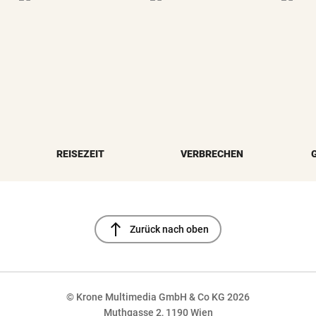
REISEZEIT
VERBRECHEN
north
Zurück nach oben
© Krone Multimedia GmbH & Co KG 2026
Muthgasse 2, 1190 Wien