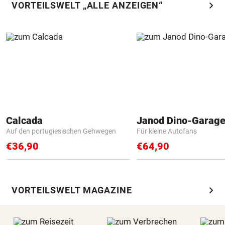
chevron_right
VORTEILSWELT „ALLE ANZEIGEN“
Calcada
Janod Dino-Garag
Auf den portugiesischen Gehwegen
Für kleine Autofans
€36,90
€64,90
chevron_right
VORTEILSWELT MAGAZINE