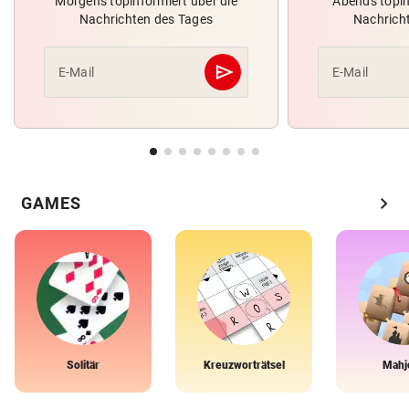
Morgens topinformiert über die
Abends topin
Nachrichten des Tages
Nachrich
send
E-Mail
E-Mail
Abschicken
chevron_right
GAMES
Solitär
Kreuzworträtsel
Mahj