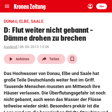
menu
account_circle
Navigation
Anmelden
Abo
close
Schließen
ein-/ausklappen
DONAU, ELBE, SAALE
Abonnieren
D: Flut weiter nicht gebannt –
Dämme drohen zu brechen
account_circle
arrow_right
Anmelden
Ausland
06.06.2013 13:06
pin_drop
arrow_right
Bundesland auswäh
Wien
play_arrow
Anhören
Teilen
bookmark
Merkliste
Das Hochwasser von Donau, Elbe und Saale hat
große Teile Deutschlands weiter fest im Griff.
Suchbegriff
Tausende Menschen mussten am Mittwoch ihre
search
eingeben
Häuser verlassen. Die Überflutungsgefahr ist noch
nicht gebannt, auch wenn das Wasser der Flüsse
teilweise wieder sinkt. Besonders prekär ist die