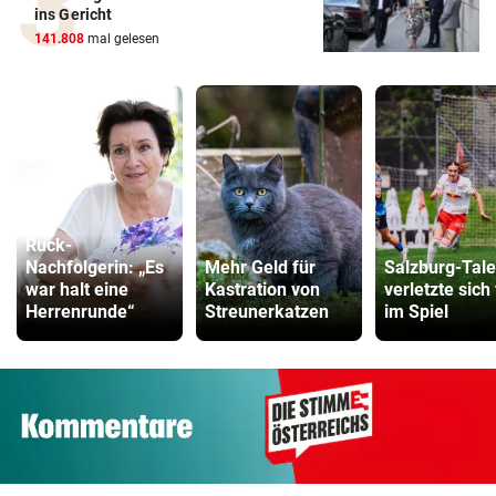
ins Gericht
141.808
mal gelesen
Ruck-
Nachfolgerin: „Es
Mehr Geld für
Salzburg-Tale
war halt eine
Kastration von
verletzte sich
Herrenrunde“
Streunerkatzen
im Spiel