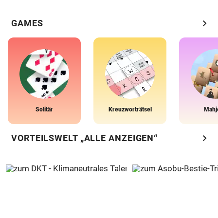
chevron_right
GAMES
Solitär
Kreuzworträtsel
Mahj
chevron_right
VORTEILSWELT „ALLE ANZEIGEN“