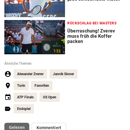
RÜCKSCHLAG BEI MASTERS
Überraschung! Zverev
muss früh die Koffer
packen
Ähnliche Themen
Alexander Zverev
Jannik Sinner
Turin
Favoriten
ATP Finals
US Open
Endspiel
(ausgewählt)
Gelesen
Kommentiert