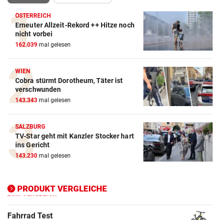
ÖSTERREICH
Erneuter Allzeit-Rekord ++ Hitze noch
Action-Cam Vergleich
nicht vorbei
162.039
mal gelesen
ZUM VERGLEICH
Crosstrainer Vergleich
WIEN
Cobra stürmt Dorotheum, Täter ist
ZUM VERGLEICH
verschwunden
143.343
mal gelesen
E-Bike Vergleich
ZUM VERGLEICH
SALZBURG
TV-Star geht mit Kanzler Stocker hart
Elektro-Scooter Vergleich
ins Gericht
ZUM VERGLEICH
143.230
mal gelesen
Ergometer Vergleich
ZUM VERGLEICH
PRODUKT VERGLEICHE
Fahrrad Test
ZUM VERGLEICH