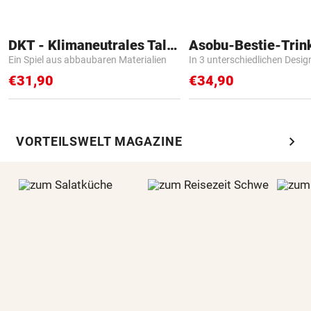
DKT - Klimaneutrales Talent
Asobu-Bestie-Trin
Ein Spiel aus abbaubaren Materialien
In 3 unterschiedlichen Desig
€31,90
€34,90
chevron_right
VORTEILSWELT MAGAZINE