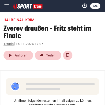
menu
account_circle
Navigation
Anmelden
Abo
close
Schließen
ein-/ausklappen
HALBFINAL-KRIMI
Abonnieren
Zverev draußen – Fritz steht im
Finale
account_circle
arrow_right
Anmelden
Tennis
16.11.2024 17:05
pin_drop
arrow_right
Bundesland auswäh
Wien
play_arrow
Anhören
Teilen
bookmark
Merkliste
Suchbegriff
search
eingeben
Um Ihnen folgenden externen Inhalt zeigen zu können,