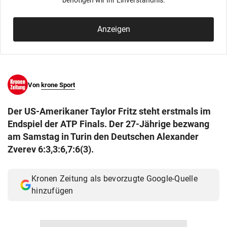
benötigen wir Ihr Einverständnis.
© Krone Multimedia GmbH & Co KG 2026
Muthgasse 2, 1190 Wien
Anzeigen
Von
krone Sport
Der US-Amerikaner Taylor Fritz steht erstmals im
Endspiel der ATP Finals. Der 27-Jährige bezwang
am Samstag in Turin den Deutschen Alexander
Zverev 6:3,3:6,7:6(3).
Kronen Zeitung als bevorzugte Google-Quelle
hinzufügen