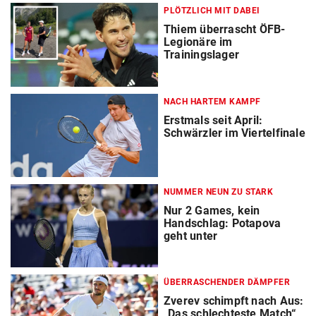
PLÖTZLICH MIT DABEI
Thiem überrascht ÖFB-
Legionäre im
Trainingslager
NACH HARTEM KAMPF
Erstmals seit April:
Schwärzler im Viertelfinale
NUMMER NEUN ZU STARK
Nur 2 Games, kein
Handschlag: Potapova
geht unter
ÜBERRASCHENDER DÄMPFER
Zverev schimpft nach Aus:
„Das schlechteste Match“