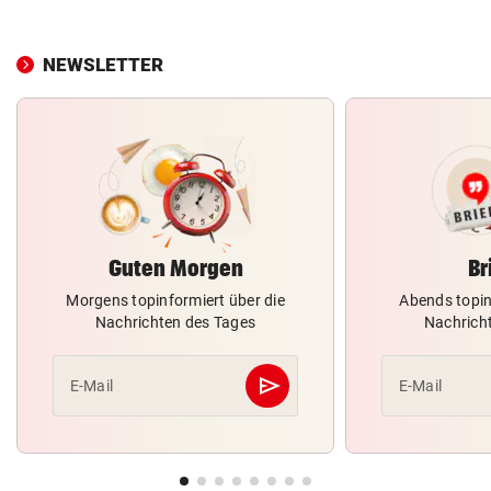
NEWSLETTER
Guten Morgen
Br
Morgens topinformiert über die
Abends topin
Nachrichten des Tages
Nachrich
send
E-Mail
E-Mail
Abschicken