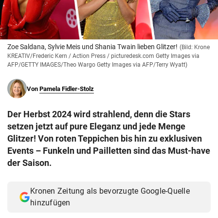
© Krone Multimedia GmbH & Co KG 2026
Muthgasse 2, 1190 Wien
Zoe Saldana, Sylvie Meis und Shania Twain lieben Glitzer!
(Bild: Krone
KREATIV/Frederic Kern / Action Press / picturedesk.com Getty Images via
AFP/GETTY IMAGES/Theo Wargo Getty Images via AFP/Terry Wyatt)
Von
Pamela Fidler-Stolz
Der Herbst 2024 wird strahlend, denn die Stars
setzen jetzt auf pure Eleganz und jede Menge
Glitzer! Von roten Teppichen bis hin zu exklusiven
Events – Funkeln und Pailletten sind das Must-have
der Saison.
Kronen Zeitung als bevorzugte Google-Quelle
hinzufügen