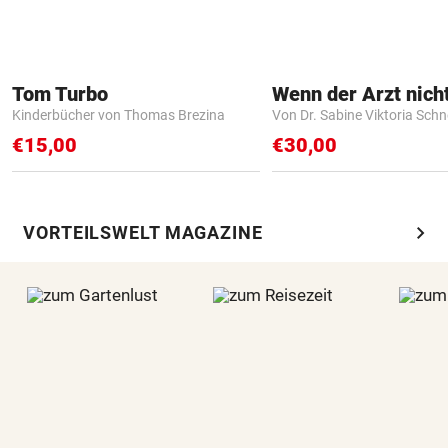
Tom Turbo
Kinderbücher von Thomas Brezina
Von Dr. Sabine Viktoria Schn
€15,00
€30,00
chevron_right
VORTEILSWELT MAGAZINE