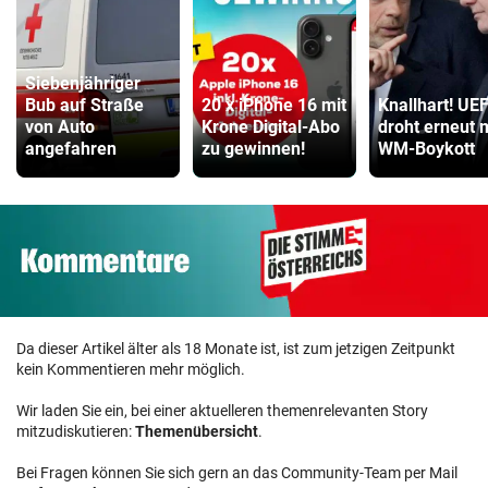
Siebenjähriger
Bub auf Straße
20 x iPhone 16 mit
Knallhart! UE
von Auto
Krone Digital-Abo
droht erneut 
angefahren
zu gewinnen!
WM-Boykott
Da dieser Artikel älter als 18 Monate ist, ist zum jetzigen Zeitpunkt
kein Kommentieren mehr möglich.
Wir laden Sie ein, bei einer aktuelleren themenrelevanten Story
mitzudiskutieren:
Themenübersicht
.
Bei Fragen können Sie sich gern an das Community-Team per Mail