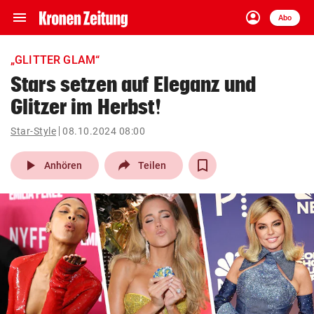
menu
account_circle
Navigation
Anmelden
Abo
close
Schließen
ein-/ausklappen
„GLITTER GLAM“
Abonnieren
Stars setzen auf Eleganz und
Glitzer im Herbst!
account_circle
arrow_right
Anmelden
Star-Style
08.10.2024 08:00
pin_drop
arrow_right
Bundesland auswäh
Wien
play_arrow
Anhören
Teilen
bookmark
Merkliste
Suchbegriff
search
eingeben