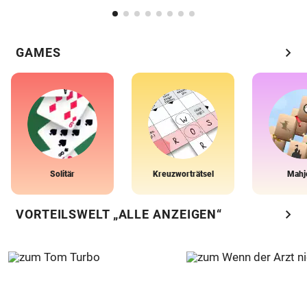
chevron_right
GAMES
Solitär
Kreuzworträtsel
Mahj
chevron_right
VORTEILSWELT „ALLE ANZEIGEN“