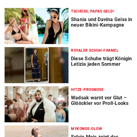
TSCHÜSS, PAPAS GELD!
Shania und Davina Geiss in
neuer Bikini-Kampagne
ROYALER SCHUH-FIMMEL
Diese Schuhe trägt Königin
Letizia jeden Sommer
HITZE-PROGNOSE
Wadsak warnt vor Glut –
Glööckler vor Proll-Looks
MYKONOS-GLOW
Sylvie Meis zeigt das