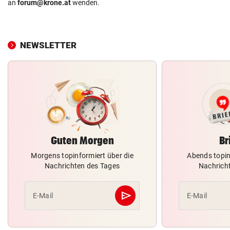
an
forum@krone.at
wenden.
NEWSLETTER
Guten Morgen
Br
Morgens topinformiert über die
Abends topin
Nachrichten des Tages
Nachrich
send
E-Mail
E-Mail
Abschicken