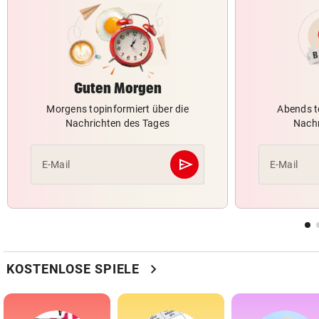
Guten Morgen
Morgens topinformiert über die
Abends t
Nachrichten des Tages
Nachr
send
E-Mail
E-Mail
Abschicken
chevron_right
KOSTENLOSE SPIELE