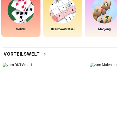
Solitär
Kreuzworträtsel
Mahjong
chevron_right
VORTEILSWELT