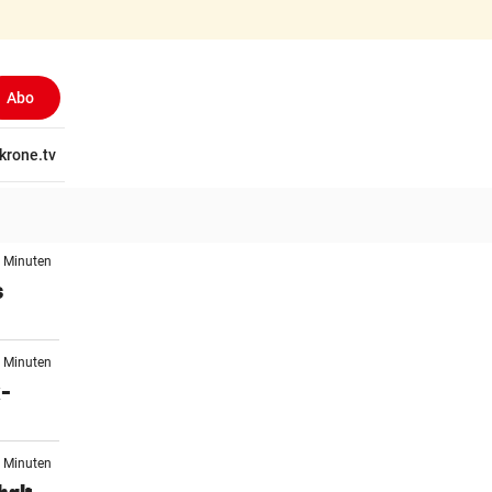
Abo
tschaft
krone.tv
Wissen
Gericht
Kolumnen
Freizeit
Reise
Ti
5 Minuten
s
9 Minuten
x-
9 Minuten