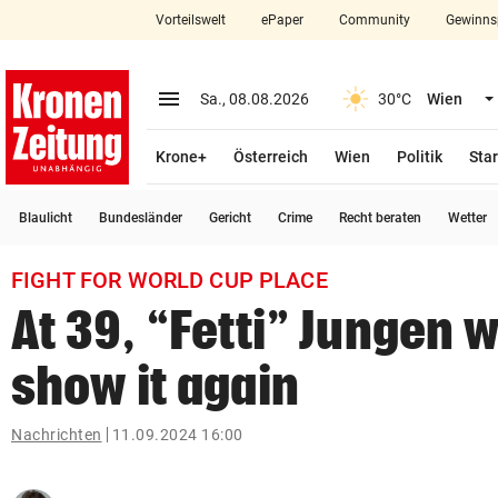
Vorteilswelt
ePaper
Community
Gewinns
close
Schließen
menu
Menü aufklappen
Sa., 08.08.2026
30°C
Wien
Abonnieren
Krone+
Österreich
Wien
Politik
Star
account_circle
arrow_right
Anmelden
Blaulicht
Bundesländer
Gericht
Crime
Recht beraten
Wetter
pin_drop
arrow_right
Bundesland auswäh
Wien
FIGHT FOR WORLD CUP PLACE
bookmark
Merkliste
At 39, “Fetti” Jungen 
show it again
Suchbegriff
search
eingeben
Nachrichten
11.09.2024 16:00