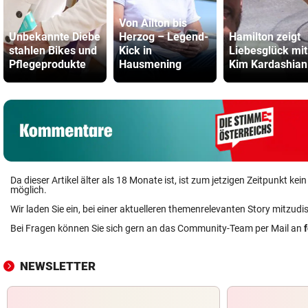
Von Ailton bis
Unbekannte Diebe
Herzog – Legend-
Hamilton zeigt
stahlen Bikes und
Kick in
Liebesglück mit
Pflegeprodukte
Hausmening
Kim Kardashian
Da dieser Artikel älter als 18 Monate ist, ist zum jetzigen Zeitpunkt k
möglich.
Wir laden Sie ein, bei einer aktuelleren themenrelevanten Story mitzudi
Bei Fragen können Sie sich gern an das Community-Team per Mail an
NEWSLETTER