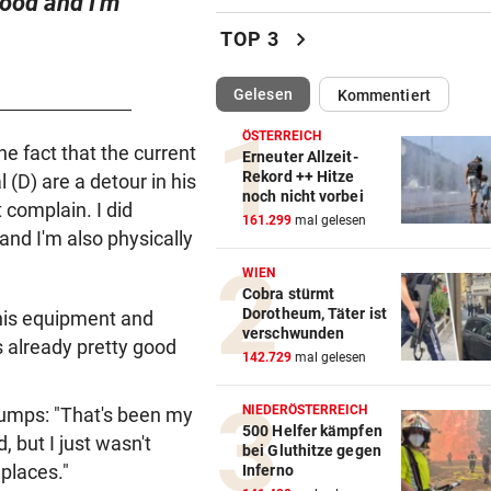
good and I'm
Sieg! Erfolgreiches Debüt fü
chevron_right
TOP 3
Senft in Karlsruhe
(ausgewählt)
Gelesen
Kommentiert
BUNDESLIGA IM TICKER
vor 
LIVE ab 17 Uhr: GAK gegen Au
ÖSTERREICH
Lustenau
e fact that the current
Erneuter Allzeit-
Rekord ++ Hitze
(D) are a detour in his
noch nicht vorbei
ALLES WAR KLAR, DANN
vor 
 complain. I did
161.299
mal gelesen
Überraschende Gründe: Tran
and I'm also physically
Drama um Ilzer-Ass!
WIEN
Cobra stürmt
GERICHTSENTSCHEIDUNG
vor 
Dorotheum, Täter ist
 his equipment and
ÖAMTC nicht gerufen: 130 Eu
verschwunden
s already pretty good
Strafe für Lenker
142.729
mal gelesen
NACH ARBEIT IM EINSATZ
vor 
NIEDERÖSTERREICH
 jumps: "That's been my
60 Alarme zu Waldbränden i
500 Helfer kämpfen
 but I just wasn't
bei Gluthitze gegen
einer Woche
places."
Inferno