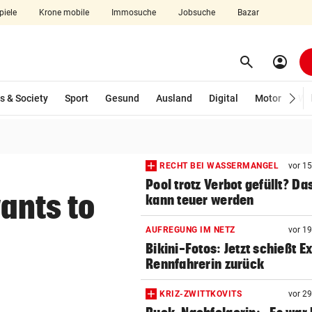
piele
Krone mobile
Immosuche
Jobsuche
Bazar
search
account_circle
Menü aufklappen
Suchen
s & Society
Sport
Gesund
Ausland
Digital
Motor
Wir
len
RECHT BEI WASSERMANGEL
vor 1
Pool trotz Verbot gefüllt? Da
wants to
kann teuer werden
AUFREGUNG IM NETZ
vor 1
Bikini-Fotos: Jetzt schießt E
Rennfahrerin zurück
KRIZ-ZWITTKOVITS
vor 2