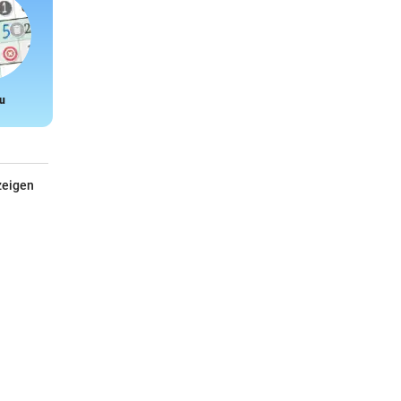
u
Snake
zeigen