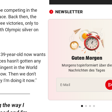
Entwarnung nach Brand:
Evakuierte dürfen zurück
n be competing in the
NEWSLETTER
ace. Back then, the
SOMMERCUP 2026 LIVE:
vor 4
e victories, only to
Hard um Platz drei – Kiel ge
th Olympic silver on
Luzern im Finale!
HERZOG & CO. IN AKTION
vor ein
LIVE: Legendentreffen! Rapi
he 39-year-old now wants
gegen Werder Bremen
Guten Morgen
ces hasn't gotten any
Morgens topinformiert über die
NACH WANDERUNG
vor ein
tingent in the World
Nachrichten des Tages
22-Jährige erlitt auf Hochst
 now. Then we don't
Schwächeanfall
y I'm doing it now."
se
E-Mail
AFLE TOP-SPIEL:
vor ein
LIVE: Vienna Vikings treffen 
Wroclav Panthers
g the way I
NACH ABSCHIED AUS RIED
vor ein