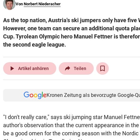
Von
Norbert Niederacher
© Krone Multimedia GmbH & Co KG 2026
Muthgasse 2, 1190 Wien
As the top nation, Austria's ski jumpers only have five 
However, one team can secure an additional quota plac
Cup. Tyrolean Olympic hero Manuel Fettner is therefo
the second eagle league.
play_arrow
Artikel anhören
Teilen
Kronen Zeitung als bevorzugte Google-Q
"I don't really care," says ski jumping star Manuel Fettn
author's observation that the current appearance in th
be a good omen for the coming season with the Nordic 