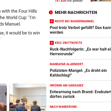
141.428
mal gelesen
NAMEN VERWECHSELT
vor 
Frau bekam in Italien falsch
with the Four Hills
MEHR NACHRICHTEN
Embryo eingesetzt
he World Cup: "I'm
RECHT BEI WASSERMANGEL
ods Manuel.
DREIMAL SO VIELE KÜHE
vor 
Pool trotz Verbot gefüllt? Das kan
Dürre bringt jetzt auch
werden
e, it would be to win
Schlachthöfe ans Limit
"
KRIZ-ZWITTKOVITS
STATT SCHACHGENIE
vor 
Ruck-Nachfolgerin: „Es war halt e
Herrenrunde“
András Baka soll neuer Präs
Ungarns werden
MANDATAR ALARMIERT
Polizisten-Mangel: „Es droht ein
Kahlschlag!“
INFERNO AM GARDASEE
Entwarnung nach Brand: Evakuier
dürfen zurück
NACH WANDERUNG