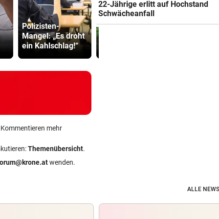
22-Jährige erlitt auf Hochstand
Schwächeanfall
Ruck-
Polizisten-
Mehr Geld für
Nachfolgeri
Mangel: „Es droht
Kastration von
war halt ei
ein Kahlschlag!“
Streunerkatzen
Herrenrund
ein Kommentieren mehr
skutieren:
Themenübersicht
.
forum@krone.at
wenden.
ALLE NEWS