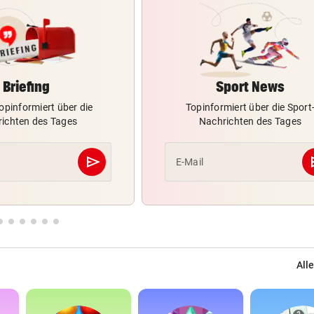
Briefing
Sport News
opinformiert über die
Topinformiert über die Sport
ichten des Tages
Nachrichten des Tages
send
s
E-Mail
Abschicken
Alle