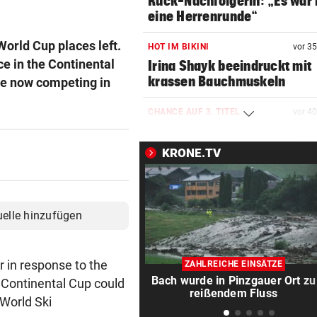
Ruck-Nachfolgerin: „Es war 
eine Herrenrunde“
World Cup places left.
HOT IM BIKINI
vor 3
e in the Continental
Irina Shayk beeindruckt mit
krassen Bauchmuskeln
re now competing in
CHANCE AUF 3. TITEL
vor 4
Schwärzler dreht Partie und 
ins Finale ein
KRONE.TV
MANDATAR ALARMIERT
vor 4
Polizisten-Mangel: „Es droht
Kahlschlag!“
uelle hinzufügen
HIER IM TICKER
vor 4
MotoGP: Sprintrennen in
er in response to the
ZAHLREICHE EINSÄTZE
Silverstone ab 17 Uhr LIVE
Bach wurde in Pinzgauer Ort zu
e Continental Cup could
reißendem Fluss
World Ski
INFERNO AM GARDASEE
vor 4