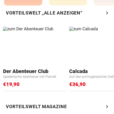
chevron_right
VORTEILSWELT „ALLE ANZEIGEN“
Der Abenteuer Club
Calcada
Spielerische Abenteuer mit Piatnik
Auf den portugiesischen G
€19,90
€36,90
chevron_right
VORTEILSWELT MAGAZINE