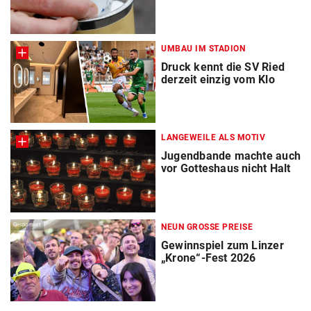
UMBAU IM STADION
Druck kennt die SV Ried
derzeit einzig vom Klo
LANGEWEILE ALS MOTIV
Jugendbande machte auch
vor Gotteshaus nicht Halt
Gesponsert
NEUN GROSSE PREISE
Gewinnspiel zum Linzer
„Krone“-Fest 2026