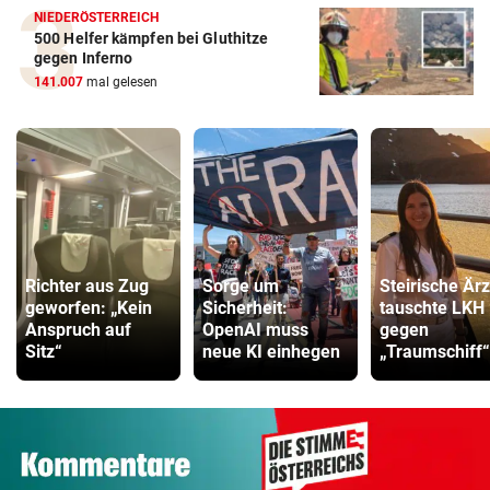
NIEDERÖSTERREICH
500 Helfer kämpfen bei Gluthitze
gegen Inferno
141.007
mal gelesen
Richter aus Zug
Sorge um
Steirische Ärz
geworfen: „Kein
Sicherheit:
tauschte LKH
Anspruch auf
OpenAI muss
gegen
Sitz“
neue KI einhegen
„Traumschiff“