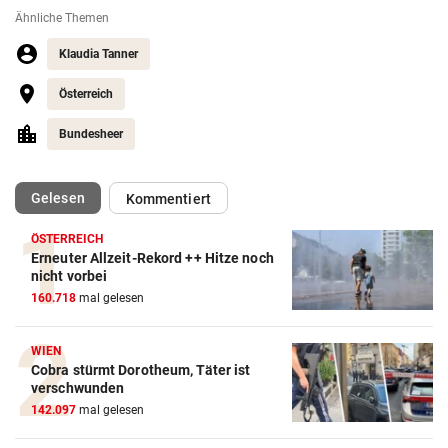
Ähnliche Themen
Klaudia Tanner
Österreich
Bundesheer
(ausgewählt)
Gelesen
Kommentiert
ÖSTERREICH
Erneuter Allzeit-Rekord ++ Hitze noch
nicht vorbei
160.718
mal gelesen
WIEN
Cobra stürmt Dorotheum, Täter ist
verschwunden
142.097
mal gelesen