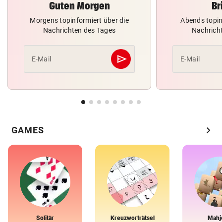
Guten Morgen
Br
Morgens topinformiert über die
Abends topin
Nachrichten des Tages
Nachrich
send
E-Mail
E-Mail
Abschicken
chevron_right
GAMES
Solitär
Kreuzworträtsel
Mahj