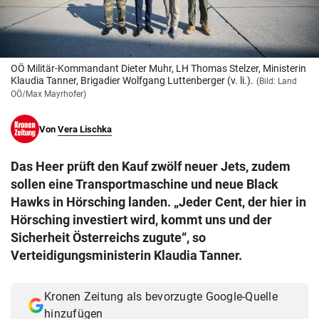
© Krone Multimedia GmbH & Co KG 2026
Muthgasse 2, 1190 Wien
OÖ Militär-Kommandant Dieter Muhr, LH Thomas Stelzer, Ministerin
Klaudia Tanner, Brigadier Wolfgang Luttenberger (v. li.).
(Bild: Land
OÖ/Max Mayrhofer)
Von
Vera Lischka
Das Heer prüft den Kauf zwölf neuer Jets, zudem
sollen eine Transportmaschine und neue Black
Hawks in Hörsching landen. „Jeder Cent, der hier in
Hörsching investiert wird, kommt uns und der
Sicherheit Österreichs zugute“, so
Verteidigungsministerin Klaudia Tanner.
Kronen Zeitung als bevorzugte Google-Quelle
hinzufügen