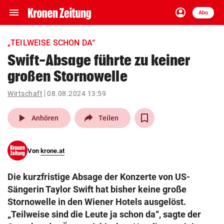
menu
account_circle
Navigation
Anmelden
Abo
close
Schließen
ein-/ausklappen
„TEILWEISE SCHON DA“
Abonnieren
Swift-Absage führte zu keiner
großen Stornowelle
account_circle
arrow_right
Anmelden
Wirtschaft
08.08.2024 13:59
pin_drop
arrow_right
Bundesland auswäh
Wien
play_arrow
Anhören
Teilen
bookmark
Merkliste
Von
krone.at
Suchbegriff
search
Die kurzfristige Absage der Konzerte von US-
eingeben
Sängerin Taylor Swift hat bisher keine große
Stornowelle in den Wiener Hotels ausgelöst.
„Teilweise sind die Leute ja schon da“, sagte der