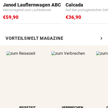
Janod Lauflernwagen ABC
Calcada
Hervorragend zum Laufenlernen
Auf den portugiesischen G
€59,90
€36,90
chevron_right
VORTEILSWELT MAGAZINE
REISEZEIT
VERBRECHEN