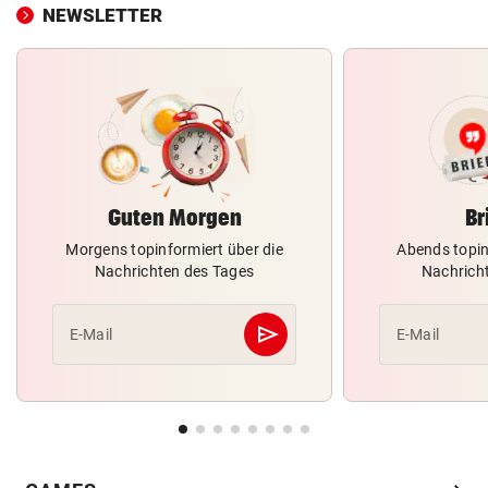
NEWSLETTER
Guten Morgen
Br
Morgens topinformiert über die
Abends topin
Nachrichten des Tages
Nachrich
send
E-Mail
E-Mail
Abschicken