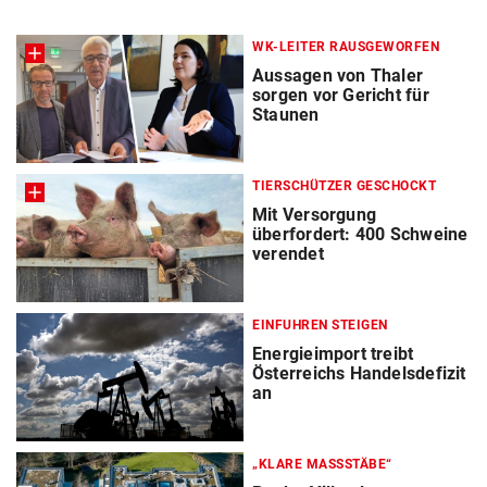
WK-LEITER RAUSGEWORFEN
Aussagen von Thaler
sorgen vor Gericht für
Staunen
TIERSCHÜTZER GESCHOCKT
Mit Versorgung
überfordert: 400 Schweine
verendet
EINFUHREN STEIGEN
Energieimport treibt
Österreichs Handelsdefizit
an
„KLARE MASSSTÄBE“