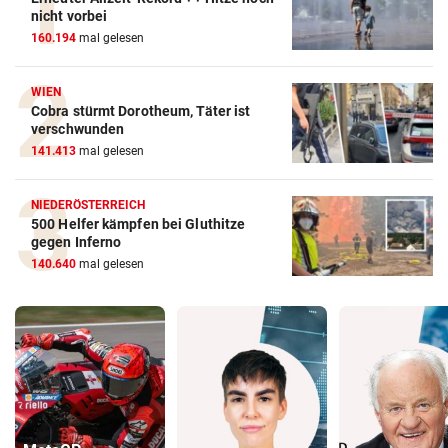
nicht vorbei
160.194
mal gelesen
WIEN
Cobra stürmt Dorotheum, Täter ist
verschwunden
141.413
mal gelesen
NIEDERÖSTERREICH
500 Helfer kämpfen bei Gluthitze
gegen Inferno
140.640
mal gelesen