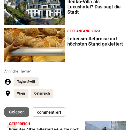
Benko-Villa als
Luxushotel? Das sagt die
Stadt
SEIT ANFANG 2023
Lebensmittelpreise auf
höchsten Stand geklettert
Ähnliche Themen
Taylor Swift
Wien
Österreich
(ausgewählt)
Gelesen
Kommentiert
ÖSTERREICH
Erneuter Allzeit-Rekord ++ Hitze noch