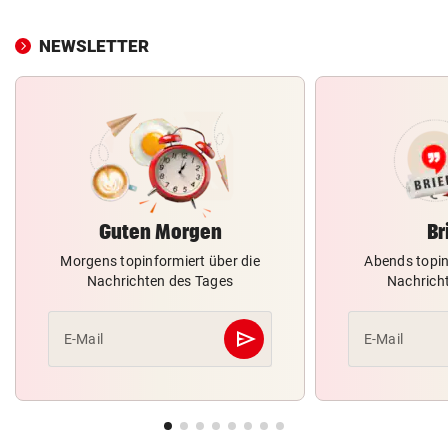
NEWSLETTER
Guten Morgen
Br
Morgens topinformiert über die
Abends topin
Nachrichten des Tages
Nachrich
send
E-Mail
E-Mail
Abschicken