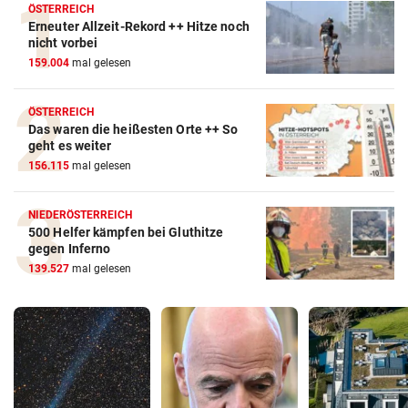
ÖSTERREICH
Erneuter Allzeit-Rekord ++ Hitze noch
nicht vorbei
159.004
mal gelesen
ÖSTERREICH
Das waren die heißesten Orte ++ So
geht es weiter
156.115
mal gelesen
NIEDERÖSTERREICH
500 Helfer kämpfen bei Gluthitze
gegen Inferno
139.527
mal gelesen