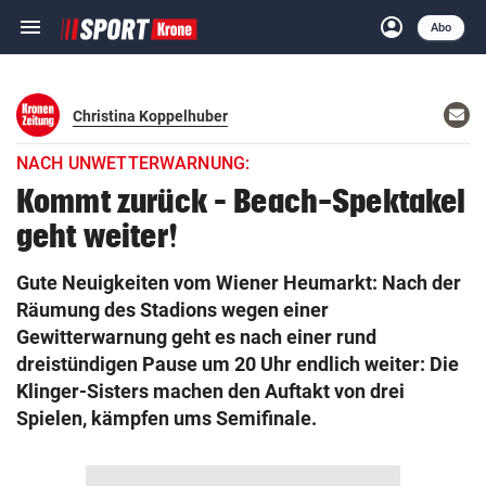
menu
account_circle
Navigation
Anmelden
Abo
close
Schließen
ein-/ausklappen
Abonnieren
Ema
Christina Koppelhuber
sch
NACH UNWETTERWARNUNG:
account_circle
arrow_right
Anmelden
Kommt zurück – Beach-Spektakel
geht weiter!
pin_drop
arrow_right
Bundesland auswäh
Wien
Gute Neuigkeiten vom Wiener Heumarkt: Nach der
bookmark
Merkliste
Räumung des Stadions wegen einer
Gewitterwarnung geht es nach einer rund
dreistündigen Pause um 20 Uhr endlich weiter: Die
Suchbegriff
search
Klinger-Sisters machen den Auftakt von drei
eingeben
Spielen, kämpfen ums Semifinale.