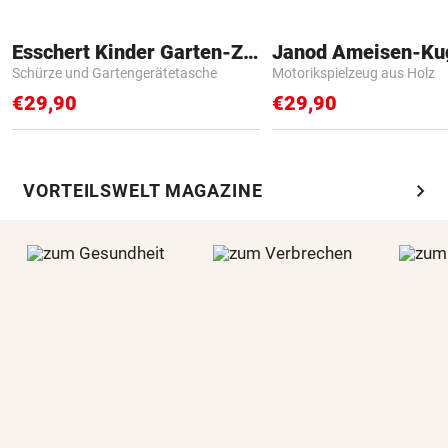
Esschert Kinder Garten-Zubehör
Janod Ameisen-Ku
Schürze und Gartengerätetasche
Motorikspielzeug aus Holz
€29,90
€29,90
chevron_right
VORTEILSWELT MAGAZINE