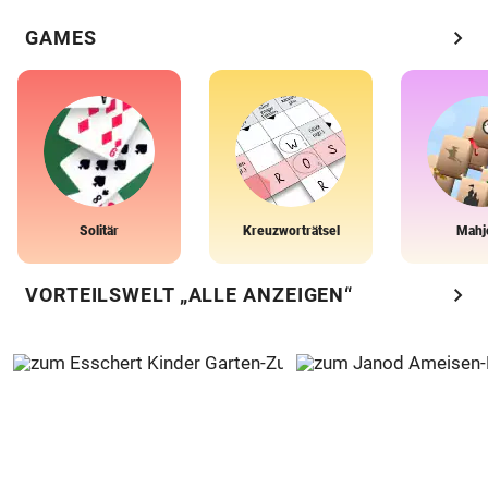
chevron_right
GAMES
Solitär
Kreuzworträtsel
Mahj
chevron_right
VORTEILSWELT „ALLE ANZEIGEN“