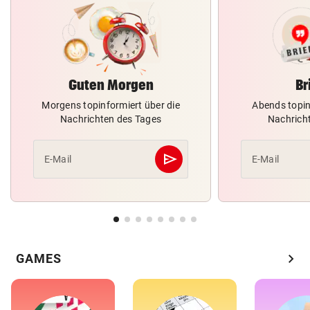
Guten Morgen
Br
Morgens topinformiert über die
Abends topin
Nachrichten des Tages
Nachrich
send
E-Mail
E-Mail
Abschicken
chevron_right
GAMES