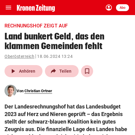
menu
account_circle
Navigation
Anmelden
Abo
close
Schließen
ein-/ausklappen
RECHNUNGSHOF ZEIGT AUF
Abonnieren
Land bunkert Geld, das den
klammen Gemeinden fehlt
account_circle
arrow_right
Anmelden
Oberösterreich
18.06.2024 13:24
pin_drop
arrow_right
Bundesland auswäh
Wien
play_arrow
Anhören
Teilen
bookmark
Merkliste
Von
Christian Ortner
Suchbegriff
search
Der Landesrechnungshof hat das Landesbudget
eingeben
2023 auf Herz und Nieren geprüft – das Ergebnis
stellt der schwarz-blauen Koalition kein gutes
Zeugnis aus. Die finanzielle Lage des Landes habe