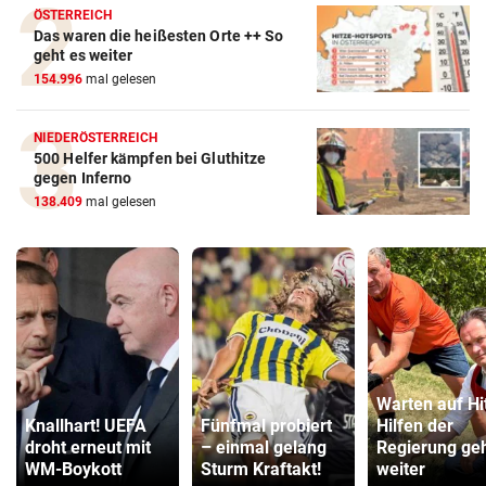
ÖSTERREICH
Das waren die heißesten Orte ++ So
geht es weiter
154.996
mal gelesen
NIEDERÖSTERREICH
500 Helfer kämpfen bei Gluthitze
gegen Inferno
138.409
mal gelesen
Warten auf Hi
Knallhart! UEFA
Fünfmal probiert
Hilfen der
droht erneut mit
– einmal gelang
Regierung ge
WM-Boykott
Sturm Kraftakt!
weiter