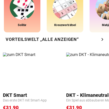
Solitär
Kreuzworträtsel
Mahj
chevron_right
VORTEILSWELT „ALLE ANZEIGEN“
DKT Smart
Das erste DKT mit Smart-App
Ein Spiel aus abbaubaren Ma
€31,90
€31,90