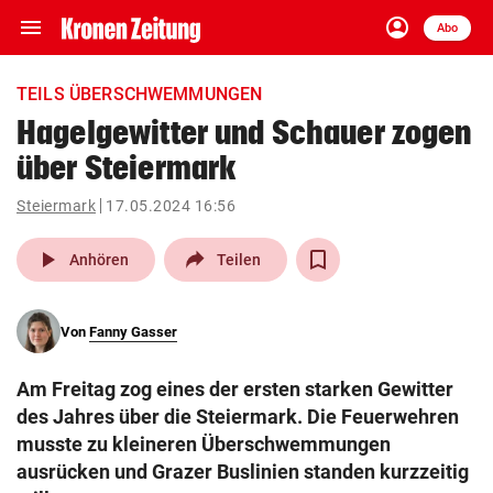
menu
account_circle
Navigation
Anmelden
Abo
close
Schließen
ein-/ausklappen
TEILS ÜBERSCHWEMMUNGEN
Abonnieren
Hagelgewitter und Schauer zogen
über Steiermark
account_circle
arrow_right
Anmelden
Steiermark
17.05.2024 16:56
pin_drop
arrow_right
Bundesland auswäh
Wien
play_arrow
Anhören
Teilen
bookmark
Merkliste
Von
Fanny Gasser
Suchbegriff
search
Am Freitag zog eines der ersten starken Gewitter
eingeben
des Jahres über die Steiermark. Die Feuerwehren
musste zu kleineren Überschwemmungen
ausrücken und Grazer Buslinien standen kurzzeitig