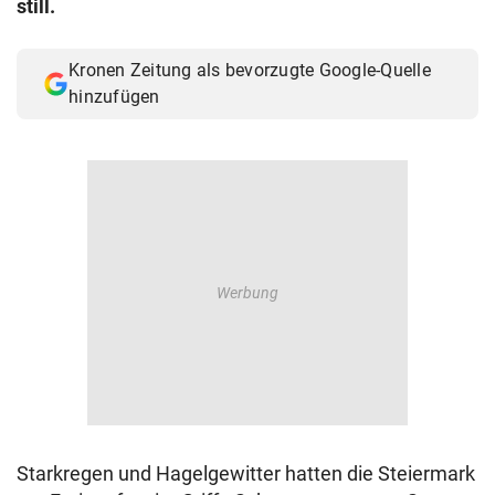
still.
© Krone Multimedia GmbH & Co KG 2026
Muthgasse 2, 1190 Wien
Kronen Zeitung als bevorzugte Google-Quelle
hinzufügen
Starkregen und Hagelgewitter hatten die Steiermark