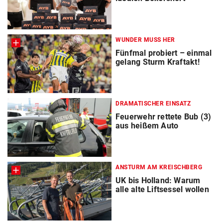
WUNDER MUSS HER
Fünfmal probiert – einmal
gelang Sturm Kraftakt!
DRAMATISCHER EINSATZ
Feuerwehr rettete Bub (3)
aus heißem Auto
ANSTURM AM KREISCHBERG
UK bis Holland: Warum
alle alte Liftsessel wollen