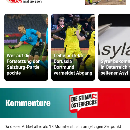
138.675
mal gelesen
Wer auf die
Leihe perfekt:
Fortsetzung der
Borussia
Syrer bekom
Salzburg-Partie
Dortmund
in Österreich
pochte
vermeldet Abgang
seltener Asyl
Da dieser Artikel älter als 18 Monate ist, ist zum jetzigen Zeitpunkt