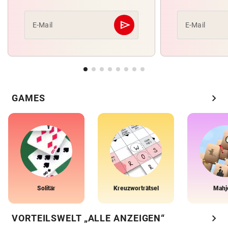
send
E-Mail
E-Mail
Abschicken
chevron_right
GAMES
Solitär
Kreuzworträtsel
Mahj
chevron_right
VORTEILSWELT „ALLE ANZEIGEN“