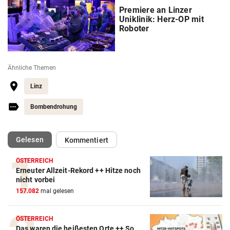
Premiere an Linzer
Uniklinik: Herz-OP mit
Roboter
Ähnliche Themen
Linz
Bombendrohung
(ausgewählt)
Gelesen
Kommentiert
ÖSTERREICH
Erneuter Allzeit-Rekord ++ Hitze noch
nicht vorbei
157.082
mal gelesen
ÖSTERREICH
Das waren die heißesten Orte ++ So