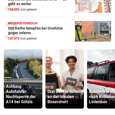
geht es weiter
154.592
mal gelesen
NIEDERÖSTERREICH
500 Helfer kämpfen bei Gluthitze
gegen Inferno
137.675
mal gelesen
Achtung
Autofahrer:
Drei Steirer tüfteln
Autolenker st
Nachtsperre der
an der idealen
nach Kollision
A14 bei Götzis
Boxershort
Linienbus