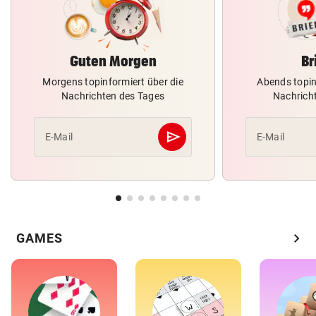
Guten Morgen
Br
Morgens topinformiert über die
Abends topin
Nachrichten des Tages
Nachrich
send
E-Mail
E-Mail
Abschicken
chevron_right
GAMES