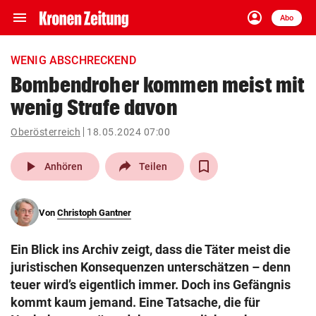
menu
account_circle
Navigation
Anmelden
Abo
close
Schließen
ein-/ausklappen
WENIG ABSCHRECKEND
Abonnieren
Bombendroher kommen meist mit
wenig Strafe davon
account_circle
arrow_right
Anmelden
Oberösterreich
18.05.2024 07:00
pin_drop
arrow_right
Bundesland auswäh
Wien
play_arrow
Anhören
Teilen
bookmark
Merkliste
Von
Christoph Gantner
Suchbegriff
search
Ein Blick ins Archiv zeigt, dass die Täter meist die
eingeben
juristischen Konsequenzen unterschätzen – denn
teuer wird’s eigentlich immer. Doch ins Gefängnis
kommt kaum jemand. Eine Tatsache, die für