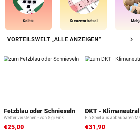
Solitär
Kreuzworträtsel
Mahj
chevron_right
VORTEILSWELT „ALLE ANZEIGEN“
Fetzblau oder Schnieseln
Wetter verstehen - von Sigi Fink
Ein Spiel aus abbaubaren Ma
€25,00
€31,90