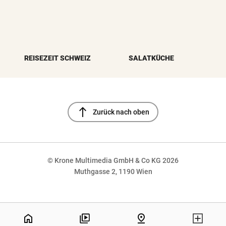
REISEZEIT SCHWEIZ
SALATKÜCHE
north
Zurück nach oben
© Krone Multimedia GmbH & Co KG 2026
Muthgasse 2, 1190 Wien
NaN%
home
pin_drop