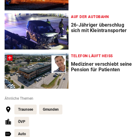
AUF DER AUTOBAHN
26-Jähriger überschlug
sich mit Kleintransporter
TELEFON LÄUFT HEISS
Mediziner verschiebt seine
Pension für Patienten
Ähnliche Themen
Traunsee
Gmunden
ÖVP
Auto