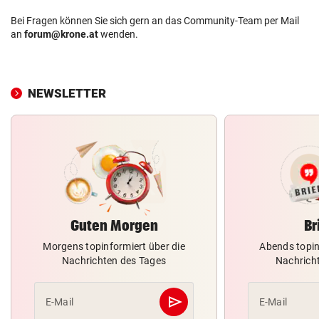
Bei Fragen können Sie sich gern an das Community-Team per Mail
an
forum@krone.at
wenden.
NEWSLETTER
Guten Morgen
Br
Morgens topinformiert über die
Abends topin
Nachrichten des Tages
Nachrich
send
E-Mail
E-Mail
Abschicken