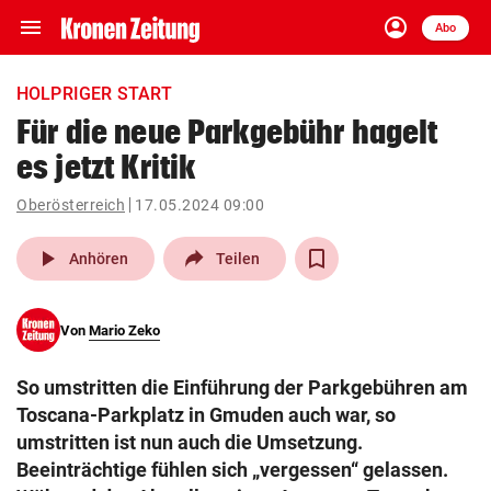
menu
account_circle
Navigation
Anmelden
Abo
close
Schließen
ein-/ausklappen
HOLPRIGER START
Abonnieren
Für die neue Parkgebühr hagelt
es jetzt Kritik
account_circle
arrow_right
Anmelden
Oberösterreich
17.05.2024 09:00
pin_drop
arrow_right
Bundesland auswäh
Wien
play_arrow
Anhören
Teilen
bookmark
Merkliste
Von
Mario Zeko
Suchbegriff
search
So umstritten die Einführung der Parkgebühren am
eingeben
Toscana-Parkplatz in Gmuden auch war, so
umstritten ist nun auch die Umsetzung.
Beeinträchtige fühlen sich „vergessen“ gelassen.