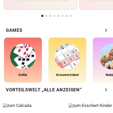
chevron_right
GAMES
Solitär
Kreuzworträtsel
Mahj
chevron_right
VORTEILSWELT „ALLE ANZEIGEN“