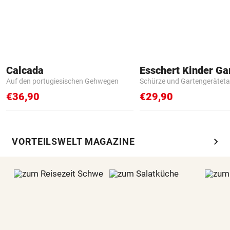
Calcada
Auf den portugiesischen Gehwegen
Schürze und Gartengerätet
€36,90
€29,90
chevron_right
VORTEILSWELT MAGAZINE