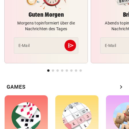
Guten Morgen
Br
Morgens topinformiert über die
Abends topin
Nachrichten des Tages
Nachrich
send
E-Mail
E-Mail
Abschicken
chevron_right
GAMES