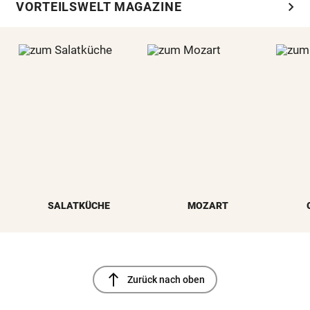
chevron_right
VORTEILSWELT MAGAZINE
SALATKÜCHE
MOZART
north
Zurück nach oben