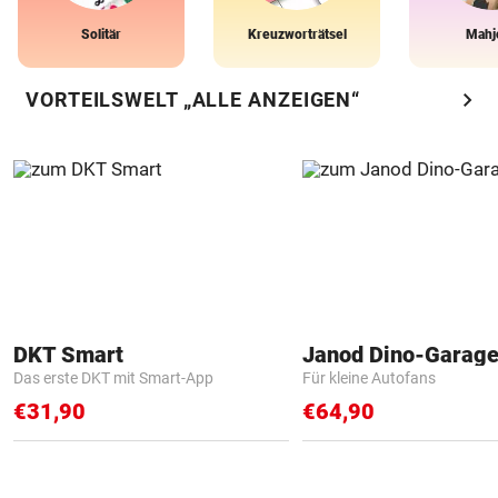
Solitär
Kreuzworträtsel
Mahj
chevron_right
VORTEILSWELT „ALLE ANZEIGEN“
DKT Smart
Janod Dino-Garag
Das erste DKT mit Smart-App
Für kleine Autofans
€31,90
€64,90