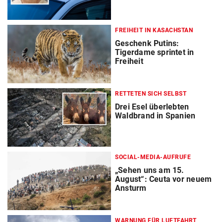
FREIHEIT IN KASACHSTAN
Geschenk Putins:
Tigerdame sprintet in
Freiheit
RETTETEN SICH SELBST
Drei Esel überlebten
Waldbrand in Spanien
SOCIAL-MEDIA-AUFRUFE
„Sehen uns am 15.
August“: Ceuta vor neuem
Ansturm
WARNUNG FÜR LUFTFAHRT