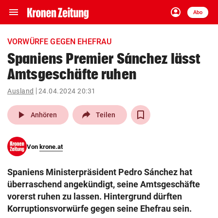
menu
account_circle
Navigation
Anmelden
Abo
close
Schließen
ein-/ausklappen
VORWÜRFE GEGEN EHEFRAU
Abonnieren
Spaniens Premier Sánchez lässt
Amtsgeschäfte ruhen
account_circle
arrow_right
Anmelden
Ausland
24.04.2024 20:31
pin_drop
arrow_right
Bundesland auswäh
Wien
play_arrow
Anhören
Teilen
bookmark
Merkliste
Von
krone.at
Suchbegriff
search
Spaniens Ministerpräsident Pedro Sánchez hat
eingeben
überraschend angekündigt, seine Amtsgeschäfte
vorerst ruhen zu lassen. Hintergrund dürften
Korruptionsvorwürfe gegen seine Ehefrau sein.