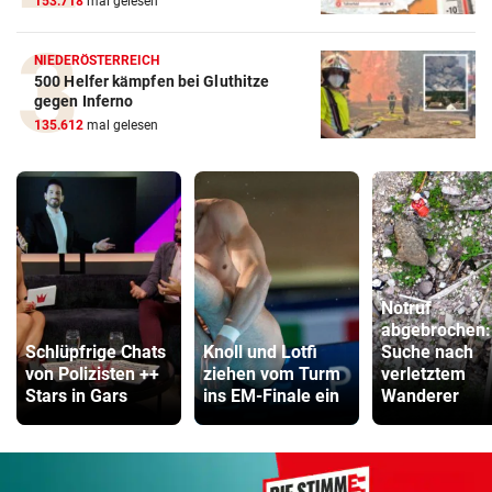
153.718
mal gelesen
NIEDERÖSTERREICH
500 Helfer kämpfen bei Gluthitze
gegen Inferno
135.612
mal gelesen
Notruf
abgebrochen:
Schlüpfrige Chats
Knoll und Lotfi
Suche nach
von Polizisten ++
ziehen vom Turm
verletztem
Stars in Gars
ins EM-Finale ein
Wanderer