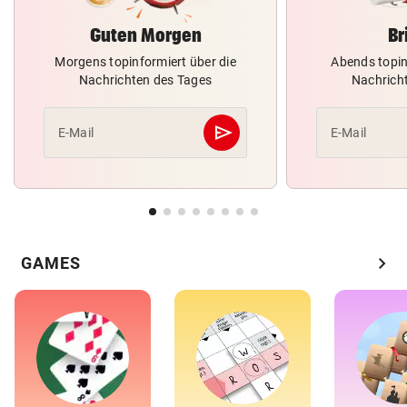
Guten Morgen
Br
Morgens topinformiert über die
Abends topin
Nachrichten des Tages
Nachrich
send
E-Mail
E-Mail
Abschicken
chevron_right
GAMES