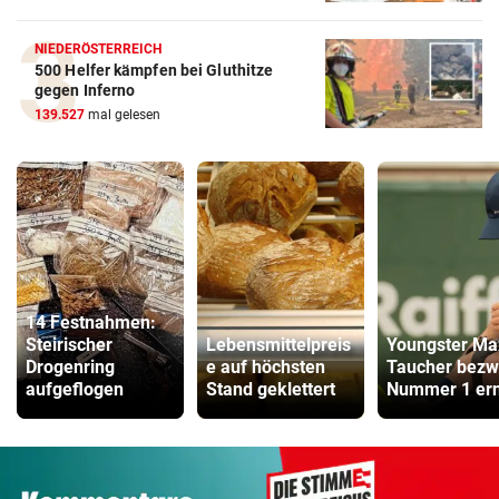
NIEDERÖSTERREICH
500 Helfer kämpfen bei Gluthitze
gegen Inferno
139.527
mal gelesen
14 Festnahmen:
Steirischer
Lebensmittelpreis
Youngster Ma
Drogenring
e auf höchsten
Taucher bez
aufgeflogen
Stand geklettert
Nummer 1 er