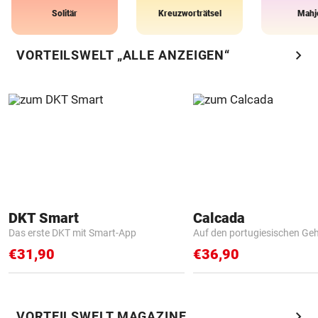
Solitär
Kreuzworträtsel
Mahj
chevron_right
VORTEILSWELT „ALLE ANZEIGEN“
DKT Smart
Calcada
Das erste DKT mit Smart-App
Auf den portugiesischen G
€31,90
€36,90
chevron_right
VORTEILSWELT MAGAZINE