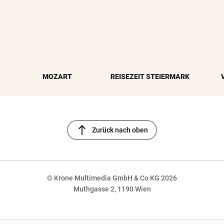
MOZART
REISEZEIT STEIERMARK
north
Zurück nach oben
© Krone Multimedia GmbH & Co KG 2026
Muthgasse 2, 1190 Wien
NaN%