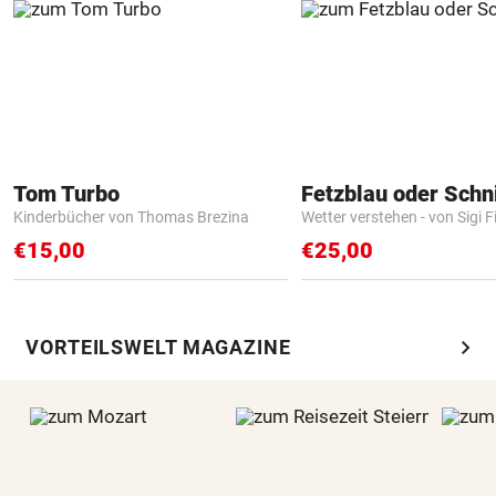
Tom Turbo
Fetzblau oder Schn
Kinderbücher von Thomas Brezina
Wetter verstehen - von Sigi F
€15,00
€25,00
chevron_right
VORTEILSWELT MAGAZINE