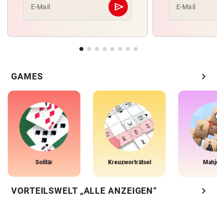
send
E-Mail
E-Mail
Abschicken
chevron_right
GAMES
Solitär
Kreuzworträtsel
Mahj
chevron_right
VORTEILSWELT „ALLE ANZEIGEN“