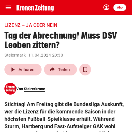
menu
account_circle
Navigation
Anmelden
Abo
close
Schließen
ein-/ausklappen
LIZENZ – JA ODER NEIN
Abonnieren
Tag der Abrechnung! Muss DSV
Leoben zittern?
account_circle
arrow_right
Anmelden
Steiermark
11.04.2024 20:30
pin_drop
arrow_right
Bundesland auswäh
Wien
play_arrow
Anhören
Teilen
bookmark
Merkliste
Von
Steirerkrone
Suchbegriff
search
Stichtag! Am Freitag gibt die Bundesliga Auskunft,
eingeben
wer die Lizenz für die kommende Saison in der
höchsten Fußball-Spielklasse erhält. Während
Sturm, Hartberg und Fast-Aufsteiger GAK wohl