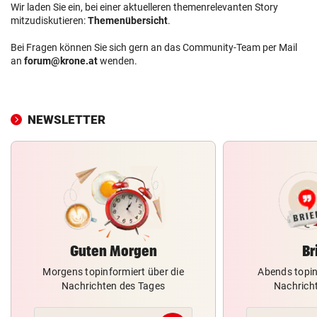
Wir laden Sie ein, bei einer aktuelleren themenrelevanten Story
mitzudiskutieren:
Themenübersicht
.
Bei Fragen können Sie sich gern an das Community-Team per Mail
an
forum@krone.at
wenden.
NEWSLETTER
Guten Morgen
Br
Morgens topinformiert über die
Abends topin
Nachrichten des Tages
Nachrich