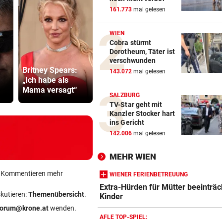
161.773
mal gelesen
WIEN
Cobra stürmt
Dorotheum, Täter ist
Im Osten:
Neuer Skan
verschwunden
Britney Spears:
Kommende
ORF dreht 
143.072
mal gelesen
„Ich habe als
Woche nie unter
Gebührenz
Mama versagt“
30 Grad
ab
SALZBURG
TV-Star geht mit
Kanzler Stocker hart
ins Gericht
142.006
mal gelesen
MEHR WIEN
ein Kommentieren mehr
WIENER FERIENBETREUUNG
Extra-Hürden für Mütter beeinträc
skutieren:
Themenübersicht
.
Kinder
forum@krone.at
wenden.
AFLE TOP-SPIEL: