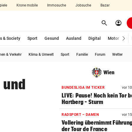
piele
Krone mobile
Immosuche
Jobsuche
Bazar
search
account_circle
Menü aufklappen
Suchen
s & Society
Sport
Gesund
Ausland
Digital
Motor
Wir
en & Verkehr
Klima & Umwelt
Sport
Familie
Forum
Wetter
len
Wien
- und
BUNDESLIGA IM TICKER
vor 1
LIVE: Pause! Noch kein Tor b
Hartberg – Sturm
RADSPORT – DAMEN
vor 1
Vollering übernimmt Führung
der Tour de France