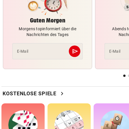
Guten Morgen
Morgens topinformiert über die
Abends t
Nachrichten des Tages
Nachr
send
E-Mail
E-Mail
Abschicken
chevron_right
KOSTENLOSE SPIELE