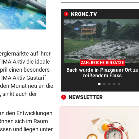
Sieg gegen Lustenau!
KRONE.TV
TROTZ MILLIONENMINUS
vor ein
Ist die Gesundheitsoffensive
Geld wert?
WIENER FERIENBETREUUNG
vor ein
ergiemärkte auf ihrer
Extra-Hürden für Mütter
beeinträchtigter Kinder
IMA Aktiv die ideale
ZAHLREICHE EINSÄTZE
pril einen besonders
Bach wurde in Pinzgauer Ort zu
TRAGISCHE DETAILS
vor 
reißendem Fluss
IMA Aktiv Gastarif
Barca und Co.! Reaktionen a
jeden Monat neu an die
von Jorge Messi
 sinkt auch der
NEWSLETTER
SCHRECKEN UND CHAOS
vor 
Wildschwein legte U-Bahn i
e an den Entwicklungen
Budapest lahm
können sich im Raum
ssen und liegen unter
RED BULL SALZBURG
vor 