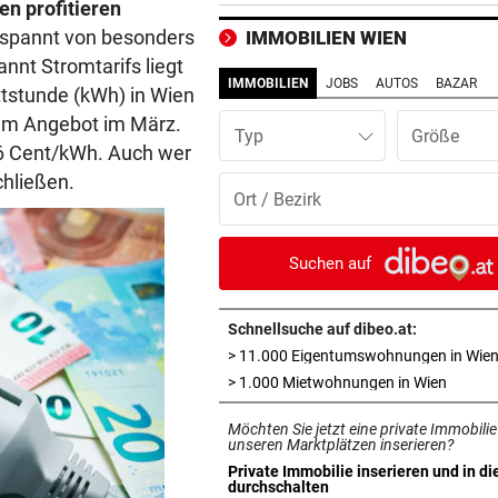
10-Tore-Spektakel
n profitieren
ntspannt von besonders
IMMOBILIEN WIEN
AUCH STEIRER SIEGEN
vor ein
nnt Stromtarifs liegt
4:1! Austria Salzburg lässt V
IMMOBILIEN
JOBS
AUTOS
BAZAR
ttstunde (kWh) in Wien
keine Chance
zum Angebot im März.
Typ
6,6 Cent/kWh. Auch wer
LOKALAUGENSCHEIN
vor ein
chließen.
„Gletscherspalten und Stein
das ist gefährlich“
VERDÄCHTIGER IN HAFT
vor ein
Suchen auf
Mehrere Messerangriffe auf
Passanten in Rotterdam
Schnellsuche auf dibeo.at:
> 11.000 Eigentumswohnungen in Wie
REGIONALLIGA NORD
vor ein
in neue
> 1.000 Mietwohnungen in Wien
Grünau fertigte Traditionskl
3:0 ab
Möchten Sie jetzt eine private Immobilie
unseren Marktplätzen inserieren?
DREIER FÜR ROTJACKEN
vor ein
Private Immobilie inserieren und in di
in neuem Tab öffnen
Kopfball-Tore bescheren GA
durchschalten