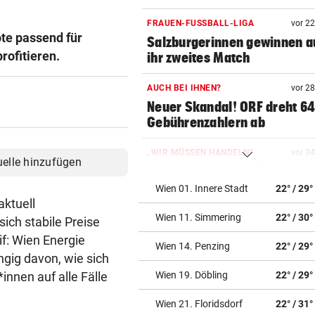
FRAUEN-FUSSBALL-LIGA
vor 2
te passend für
Salzburgerinnen gewinnen 
rofitieren.
ihr zweites Match
AUCH BEI IHNEN?
vor 2
Neuer Skandal! ORF dreht 6
Gebührenzahlern ab
„WIR MÜSSEN HANDELN“
vor 3
uelle hinzufügen
Pensionslücke: SPÖ nimmt
Koalition in die Pflicht
Wien 01. Innere Stadt
22° / 29°
aktuell
Wien 11. Simmering
22° / 30°
ALARM IN BULGARIEN
vor 3
sich stabile Preise
Drohne voller Sprengstoff n
f: Wien Energie
Wien 14. Penzing
22° / 29°
Pipeline explodiert
ngig davon, wie sich
innen auf alle Fälle
Wien 19. Döbling
22° / 29°
VERRÜCKTE PARTIE
vor 4
ÖFB-Goalie Wiegele mittendr
Wien 21. Floridsdorf
22° / 31°