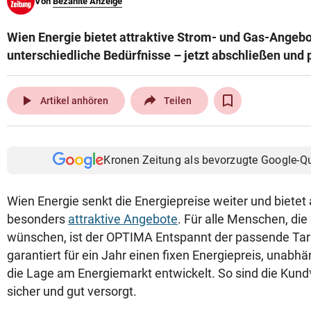
Von
Bezahlte Anzeige
© Krone Multimedia GmbH & Co KG 2026
Muthgasse 2, 1190 Wien
Wien Energie bietet attraktive Strom- und Gas-Angebo
unterschiedliche Bedürfnisse – jetzt abschließen und p
play_arrow
Artikel anhören
Teilen
Kronen Zeitung als bevorzugte Google-Q
Wien Energie senkt die Energiepreise weiter und bietet 
besonders
attraktive Angebote
. Für alle Menschen, die 
wünschen, ist der OPTIMA Entspannt der passende Tari
garantiert für ein Jahr einen fixen Energiepreis, unabhä
die Lage am Energiemarkt entwickelt. So sind die Kund*
sicher und gut versorgt.