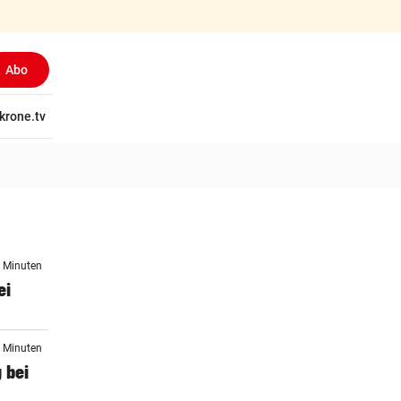
Abo
tschaft
krone.tv
Wissen
Gericht
Kolumnen
Freizeit
Reise
Ti
0 Minuten
ei
5 Minuten
 bei