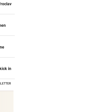
Wroclav
chen
ine
kick in
LETTER