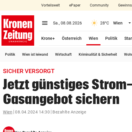
Vorteilswelt
ePaper
Community
Gewinns
close
Schließen
menu
Menü aufklappen
Sa., 08.08.2026
28°C
Wien
Abonnieren
(ausgewählt)
Krone+
Österreich
Wien
Politik
Star
account_circle
arrow_right
Anmelden
Politik
Wien ist leiwand
Wirtschaft
Kriminalität & Sicherheit
Wohn
pin_drop
arrow_right
Bundesland auswäh
Wien
SICHER VERSORGT
bookmark
Jetzt günstiges Strom
Merkliste
Gasangebot sichern
Suchbegriff
search
eingeben
Wien
08.04.2024 14:30
Bezahlte Anzeige