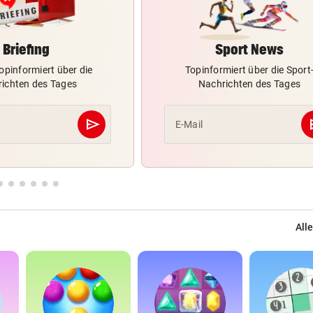
Briefing
Sport News
opinformiert über die
Topinformiert über die Sport
ichten des Tages
Nachrichten des Tages
send
s
E-Mail
Abschicken
Alle