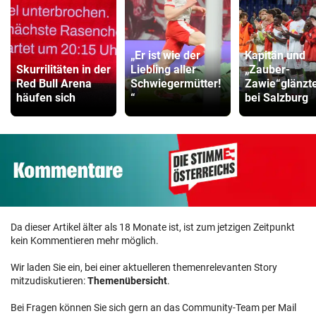
„Er ist wie der
Kapitän und
Skurrilitäten in der
Liebling aller
„Zauber-
Red Bull Arena
Schwiegermütter!
Zawie“glänzt
häufen sich
“
bei Salzburg
Da dieser Artikel älter als 18 Monate ist, ist zum jetzigen Zeitpunkt
kein Kommentieren mehr möglich.
Wir laden Sie ein, bei einer aktuelleren themenrelevanten Story
mitzudiskutieren:
Themenübersicht
.
Bei Fragen können Sie sich gern an das Community-Team per Mail