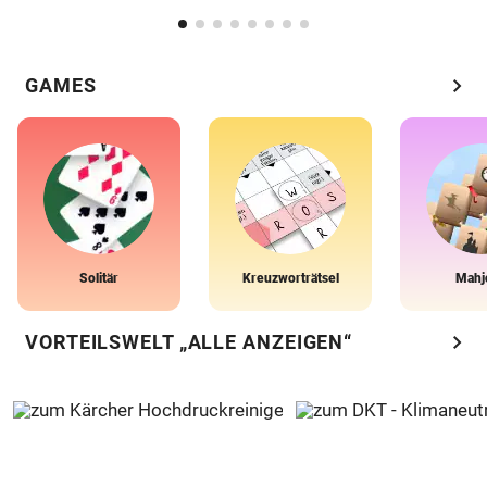
chevron_right
GAMES
Solitär
Kreuzworträtsel
Mahj
chevron_right
VORTEILSWELT „ALLE ANZEIGEN“