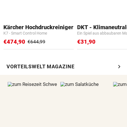
Kärcher Hochdruckreiniger
K7 - Smart Control Home
Ein Spiel aus abbaubaren Ma
€474,90
€31,90
€644,99
chevron_right
VORTEILSWELT MAGAZINE