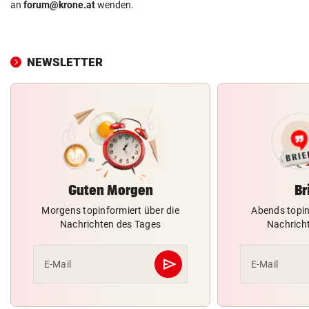
an
forum@krone.at
wenden.
NEWSLETTER
Guten Morgen
Br
Morgens topinformiert über die
Abends topin
Nachrichten des Tages
Nachrich
send
E-Mail
E-Mail
Abschicken