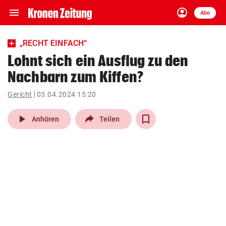
menu
account_circle
Navigation
Anmelden
Abo
close
Schließen
ein-/ausklappen
„RECHT EINFACH“
Abonnieren
Lohnt sich ein Ausflug zu den
Nachbarn zum Kiffen?
account_circle
arrow_right
Anmelden
Gericht
03.04.2024 15:20
pin_drop
arrow_right
Bundesland auswäh
Wien
play_arrow
Anhören
Teilen
bookmark
Merkliste
Suchbegriff
search
eingeben