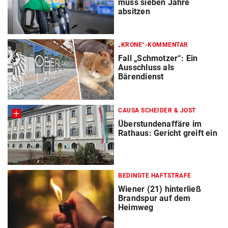
muss sieben Jahre
absitzen
„KRONE“-KOMMENTAR
Fall „Schmotzer“: Ein
Ausschluss als
Bärendienst
CAUSA SCHEIDER & JOST
Überstundenaffäre im
Rathaus: Gericht greift ein
BEDINGTE HAFTSTRAFE
Wiener (21) hinterließ
Brandspur auf dem
Heimweg